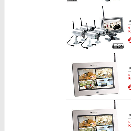
P
6
K
P
5
P
P
5
K