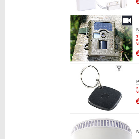
N
3
K
V
P
2
V
N