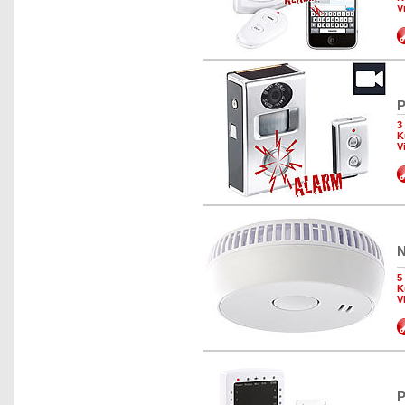
V
P
3
K
V
N
5
K
V
P