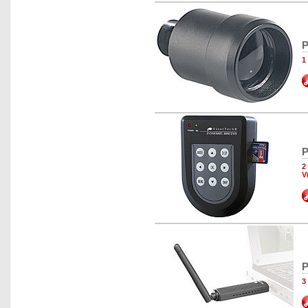
P
1
P
2
V
P
3