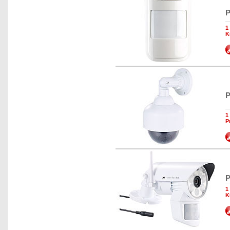
P
1
K
P
1
P
P
1
K