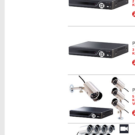
2
K
P
3
K
P
5
K
V