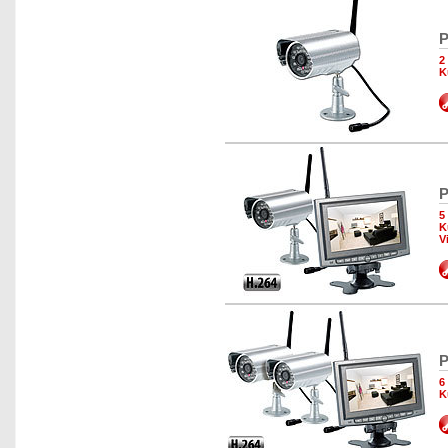
P
2
K
P
5
K
V
P
6
K