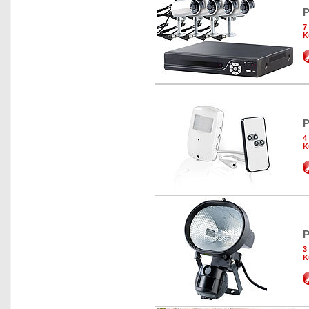
P
7
K
P
4
K
P
3
K