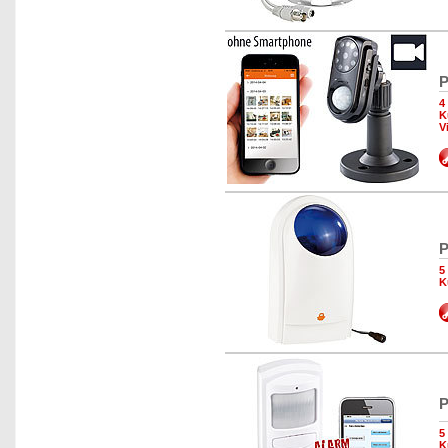
P
4
K
V
P
5
K
P
5
K