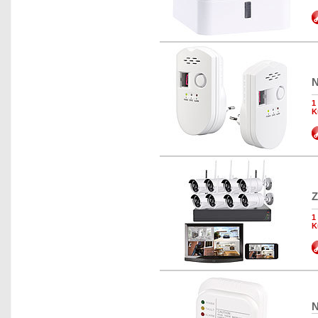
N
1
K
Z
1
K
N