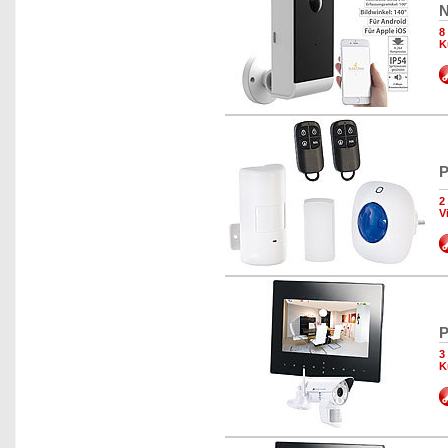
N
8
K
P
2
V
P
3
K