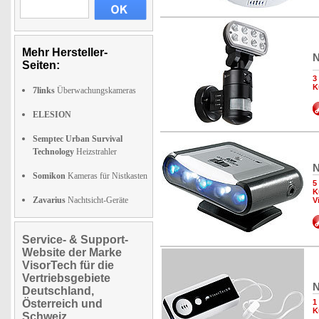
Mehr Hersteller-
N
Seiten:
3
K
7links
Überwachungskameras
ELESION
Semptec Urban Survival
Technology
Heizstrahler
N
Somikon
Kameras für Nistkasten
5
K
Zavarius
Nachtsicht-Geräte
V
Service- & Support-
Website der Marke
VisorTech für die
Vertriebsgebiete
N
Deutschland,
Österreich und
1
K
Schweiz