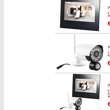
P
2
P
P
1
K
P
6
K
V