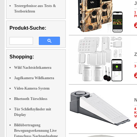
J
Testergebnisse aus Tests &
Testberichten
1
P
Produkt-Suche:
Z
Shopping:
3
Wild Nachtsichtkamera
Jagdkamera Wildkamera
Video-Kamera-System
Bluetooth Türschloss
N
Tür Schließzylinder mit
4
K
Display
V
Bildübertragung
Bewegungserkennung Live
Fotoschuss Nachtaufnahme