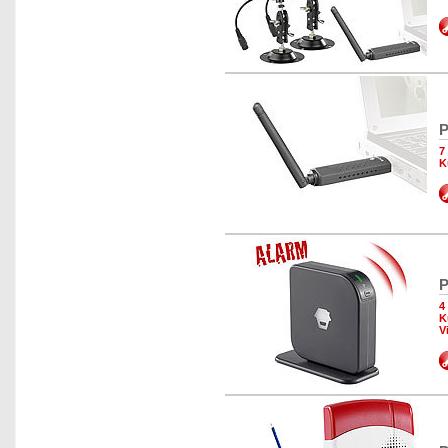
P
7
K
P
4
K
V