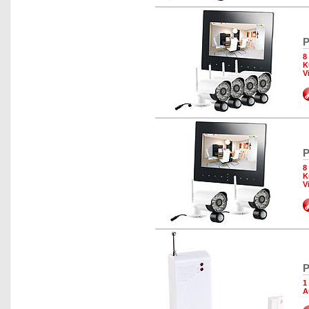
P
8
K
V
P
8
K
V
P
1
A