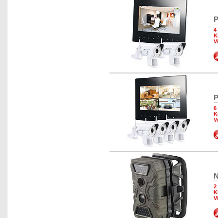
P
4
K
V
P
6
K
V
N
2
K
V