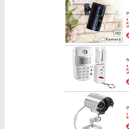
P
4
K
V
N
4
K
V
P
1
K