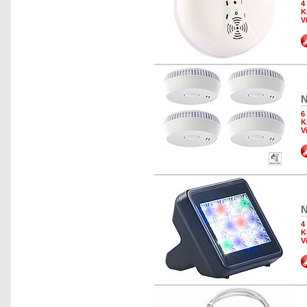
4
K
V
N
6
K
V
N
4
K
V