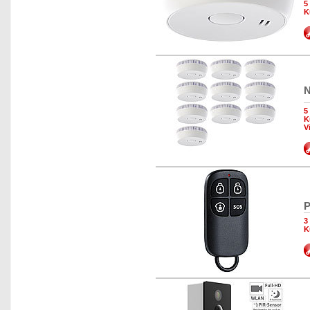
5
K
N
5
K
V
P
3
K