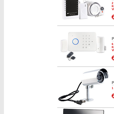
2
K
V
P
6
K
V
P
1