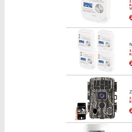
3
K
V
N
3
K
Z
3
K