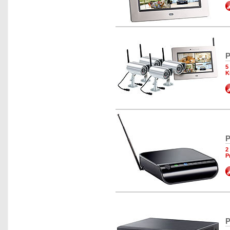
P
5
K
P
2
P
P