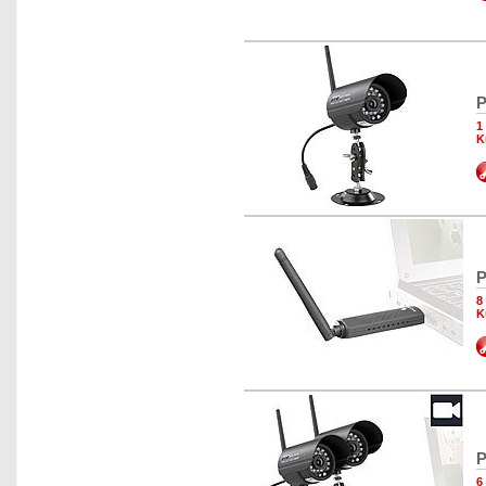
P
1
K
P
8
K
P
6