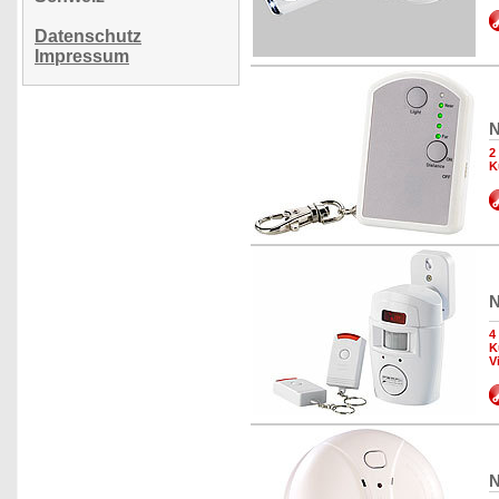
Datenschutz
Impressum
N
2
K
N
4
K
V
N