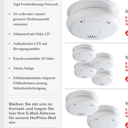
Jagd Fernbedienung Netzwerk
N
Set weltweiter connect
6
gesteuert Drehtorantrieb
K
vernetzter
V
Solarpanel mit Akku 12V
Außenleuchte LED mit
Bewegungsmelder
N
Rauchwarnmelder 10 Jahre
8
K
Alarm-Anlage
V
Fehlalarmfunktion temporär
Fehlfunktionswarnung
Sicherheitsbefestigung
N
Bleiben Sie mit uns im
Kontakt und tragen Sie
5
hier Ihre E-Mail-Adresse
K
V
für unsere HotPrice-Mail
ein: