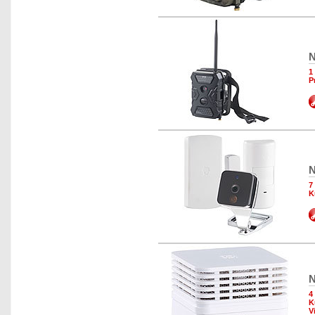
N
1
P
N
7
K
N
4
K
V