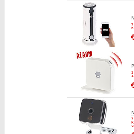
N
3
K
P
1
A
N
7
K
V