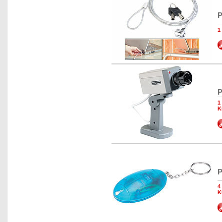
P
1
P
1
K
P
4
K