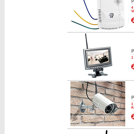
P
4
V
P
1
P
1
K