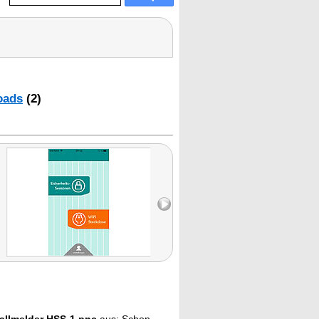
oads
(2)