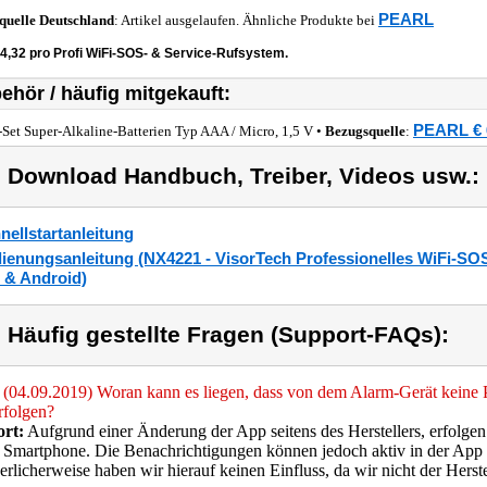
PEARL
quelle
Deutschland
: Artikel ausgelaufen. Ähnliche Produkte bei
24,32 pro Profi WiFi-SOS- & Service-Rufsystem.
ehör / häufig mitgekauft:
PEARL € 
-Set Super-Alkaline-Batterien Typ AAA / Micro, 1,5 V •
Bezugsquelle
:
) Download Handbuch, Treiber, Videos usw.:
nellstartanleitung
ienungsanleitung (NX4221 - VisorTech Professionelles WiFi-SOS
 & Android)
) Häufig gestellte Fragen (Support-FAQs):
(04.09.2019) Woran kann es liegen, dass von dem Alarm-Gerät keine 
rfolgen?
rt:
Aufgrund einer Änderung der App seitens des Herstellers, erfolg
 Smartphone. Die Benachrichtigungen können jedoch aktiv in der App
rlicherweise haben wir hierauf keinen Einfluss, da wir nicht der Herste