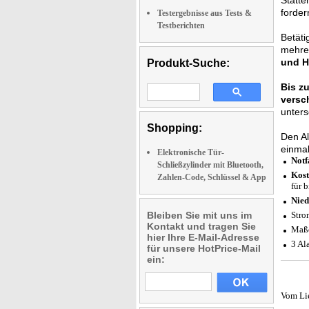
Statt
forder
Testergebnisse aus Tests &
Testberichten
Betäti
mehrer
und Hi
Produkt-Suche:
Bis z
versc
unters
Shopping:
Den Al
einmal
Elektronische Tür-
Notf
Schließzylinder mit Bluetooth,
Kost
Zahlen-Code, Schlüssel & App
für 
Nied
Bleiben Sie mit uns im
Stro
Kontakt und tragen Sie
Maße
hier Ihre E-Mail-Adresse
3 Al
für unsere HotPrice-Mail
ein:
Vom Li