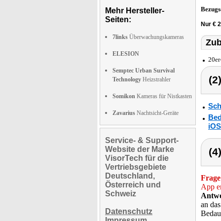
Bezugs
Mehr Hersteller-
Seiten:
Nur € 
7links
Überwachungskameras
Zub
ELESION
20er
Semptec Urban Survival
(2
Technology
Heizstrahler
Somikon
Kameras für Nistkasten
Sch
Zavarius
Nachtsicht-Geräte
Bed
iOS
Service- & Support-
Website der Marke
(4
VisorTech für die
Vertriebsgebiete
Deutschland,
Frage
Österreich und
App e
Schweiz
Antwo
an das
Datenschutz
Bedaue
Impressum