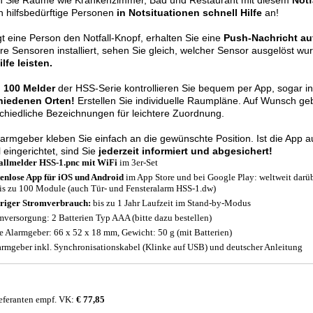
en Sie Räume wie Krankenzimmer, Bad und Restaurant mit diesem
Notf
n hilfsbedürftige Personen
in Notsituationen schnell Hilfe
an!
gt eine Person den Notfall-Knopf, erhalten Sie eine
Push-Nachricht au
e Sensoren installiert, sehen Sie gleich, welcher Sensor ausgelöst w
lfe leisten.
u 100 Melder
der HSS-Serie kontrollieren Sie bequem per App, sogar
hiedenen Orten!
Erstellen Sie individuelle Raumpläne. Auf Wunsch ge
chiedliche Bezeichnungen für leichtere Zuordnung.
armgeber kleben Sie einfach an die gewünschte Position. Ist die App 
 eingerichtet, sind Sie
jederzeit informiert und abgesichert!
allmelder HSS-1.pnc mit WiFi
im 3er-Set
enlose App für iOS und Android
im App Store und bei Google Play: weltweit darü
bis zu 100 Module (auch Tür- und Fensteralarm HSS-1.dw)
riger Stromverbrauch:
bis zu 1 Jahr Laufzeit im Stand-by-Modus
mversorgung: 2 Batterien Typ AAA (bitte dazu bestellen)
 Alarmgeber: 66 x 52 x 18 mm, Gewicht: 50 g (mit Batterien)
armgeber inkl. Synchronisationskabel (Klinke auf USB) und deutscher Anleitung
eferanten empf. VK:
€ 77,85