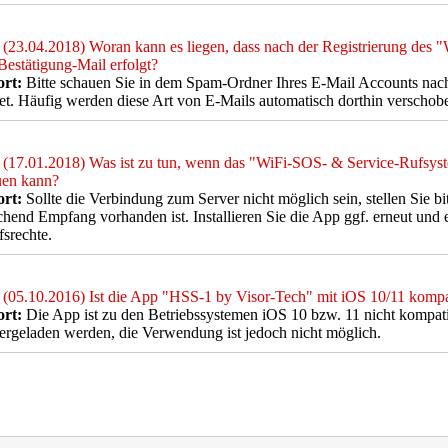
(23.04.2018) Woran kann es liegen, dass nach der Registrierung des
Bestätigung-Mail erfolgt?
rt:
Bitte schauen Sie in dem Spam-Ordner Ihres E-Mail Accounts nach,
et. Häufig werden diese Art von E-Mails automatisch dorthin verschob
(17.01.2018) Was ist zu tun, wenn das "WiFi-SOS- & Service-Rufsys
uen kann?
rt:
Sollte die Verbindung zum Server nicht möglich sein, stellen Sie bit
chend Empfang vorhanden ist. Installieren Sie die App ggf. erneut und er
fsrechte.
(05.10.2016) Ist die App "HSS-1 by Visor-Tech" mit iOS 10/11 kompa
rt:
Die App ist zu den Betriebssystemen iOS 10 bzw. 11 nicht kompat
ergeladen werden, die Verwendung ist jedoch nicht möglich.