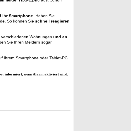
allmelder HSS-1.pnc
aus: Schon
f Ihr Smartphone.
Haben Sie
urde. So können Sie
schnell reagieren
 in verschiedenen Wohnungen
und an
ben Sie Ihren Meldern sogar
auf Ihrem Smartphone oder Tablet-PC
ber
informiert, wenn Alarm aktiviert wird,