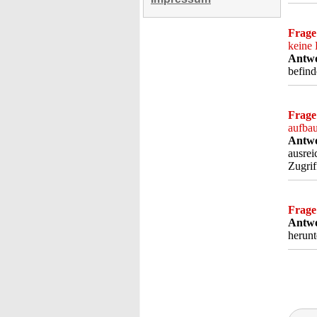
Frage
keine 
Antwo
befind
Frage
aufba
Antwo
ausrei
Zugrif
Frage
Antwo
herunt