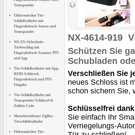
Transponder
Elektronischer Tür-
Schließzylinder mit
Fingerabdruck-Sensor und
Transponder
NX-4614-919
V
WLAN-Sicherheits-
Türbeschlag mit
Schützen Sie g
Fingerabdruck-Scanner, PIN
und App
Schubladen ode
Tür-Schließzylinder mit App,
Verschließen Sie 
RFID-Schlüssel,
Fingerabdruck und PIN-
neues Schloss ist 
Eingabe
schon sichern Sie, 
Tür-Schließzylinder mit
Transponder-Schlüssel &
Zahlen-Code
Schlüsselfrei dank
Sie einfach Ihr Sma
Motorbetriebener ZigBee-
Türschließzylinder
Verriegelungs-Auto
Elektronischer Tür-
Tür zu schließen!