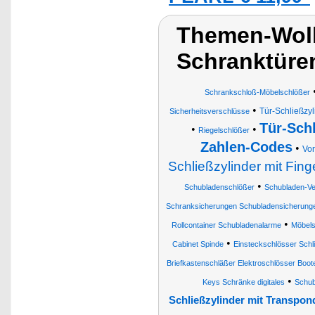
Themen-Wolk
Schranktüre
Schrankschloß-Möbelschlößer
•
Tür-Schließzy
Sicherheitsverschlüsse
Tür-Sch
•
•
Riegelschlößer
Zahlen-Codes
•
Vor
Schließzylinder mit Fi
•
Schubladenschlößer
Schubladen-Ve
Schranksicherungen Schubladensicherung
•
Rollcontainer Schubladenalarme
Möbels
•
Cabinet Spinde
Einsteckschlösser Schl
Briefkastenschläßer Elektroschlösser Boot
•
Keys Schränke digitales
Schub
Schließzylinder mit Transpo