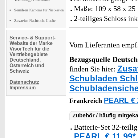
Maße: 109 x 58 x 25
Somikon
Kameras für Nistkasten
2-teiliges Schloss i
Zavarius
Nachtsicht-Geräte
Service- & Support-
Website der Marke
Vom Lieferanten emp
VisorTech für die
Vertriebsgebiete
Bezugsquelle
Deutsch
Deutschland,
Österreich und
Zusa
finden Sie hier:
Schweiz
Schubladen Schl
Datenschutz
Schubladensich
Impressum
PEARL € 
Frankreich
Zubehör / häufig mitgeka
Batterie-Set 32-teili
PEARL € 11,99*