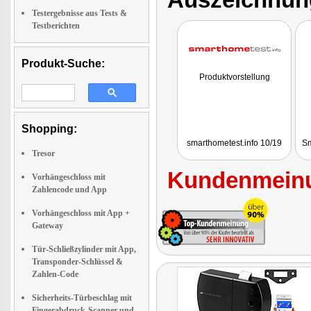
Testergebnisse aus Tests &
Testberichten
Produkt-Suche:
Produktvorstellung
Shopping:
smarthometest.info 10/19
Sm
Tresor
Kundenmeinu
Vorhängeschloss mit
Zahlencode und App
Vorhängeschloss mit App +
Gateway
Tür-Schließzylinder mit App,
Transponder-Schlüssel &
Zahlen-Code
Sicherheits-Türbeschlag mit
Fingerabdruck-Scanner und