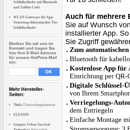
Schließzylinder mit Bluetooth
und Zahlen-Code
Auch für mehrere 
WLAN-Gateways für App-
Steuerung elektronischer Tür-
Sie auf Wunsch von
Schließzylinder
installierter App. 
Sie Zugriff gewähr
Bleiben Sie mit uns im
Kontakt und tragen Sie
Zum automatischen 
hier Ihre E-Mail-Adresse
für unsere HotPrice-Mail
Bluetooth für kabell
ein:
Kostenlose App für
Einrichtung per QR-
Digitale Schlüssel-
Mehr Hersteller-
von Ihrem Smartphone
Seiten:
Verriegelungs-Autom
7links
Überwachungskameras
dem Entriegeln
ELESION
Einfache Montage mi
Semptec Urban Survival
Stromversorgung: 3 B
Technology
Heizstrahler