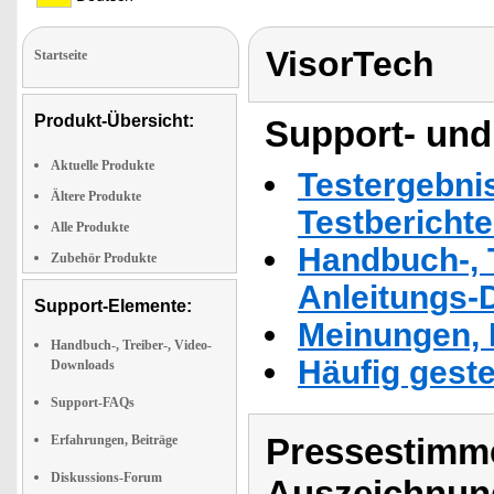
VisorTech
Startseite
Produkt-Übersicht:
Support- und
Aktuelle Produkte
Testergebni
Ältere Produkte
Testbericht
Alle Produkte
Handbuch-, T
Zubehör Produkte
Anleitungs-
Support-Elemente:
Meinungen, 
Handbuch-, Treiber-, Video-
Häufig geste
Downloads
Support-FAQs
Pressestimme
Erfahrungen, Beiträge
Diskussions-Forum
Auszeichnun