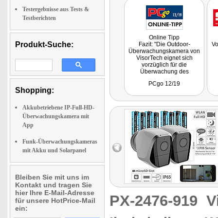
Testergebnisse aus Tests &
Testberichten
Online Tipp
Produkt-Suche:
Fazit: "Die Outdoor-
Vo
Überwachungskamera von
VisorTech eignet sich
vorzüglich für die
Überwachung des
Außenbereiches eines
PCgo 12/19
Hauses oder für Stellen
Shopping:
ohne direkten
Stromanschluss. Die
Einrichtung der Kamera ist
Akkubetriebene IP-Full-HD-
sehr schnell erledigt. Die
Überwachungskamera mit
Bildqualität bei Tageslicht
App
ist ausgezeichnet."
Funk-Überwachungskameras
mit Akku und Solarpanel
Bleiben Sie mit uns im
Kontakt und tragen Sie
hier Ihre E-Mail-Adresse
PX-2476-919
V
für unsere HotPrice-Mail
ein: