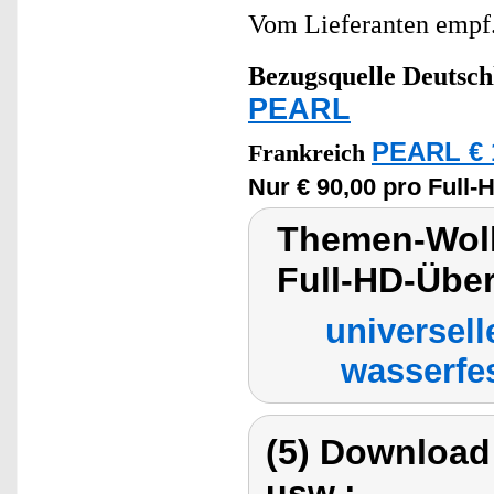
Vom Lieferanten emp
Bezugsquelle
Deutsch
PEARL
PEARL € 
Frankreich
Nur € 90,00 pro Ful
Themen-Wolk
Full-HD-Übe
universel
wasserfe
(5) Download
usw.: