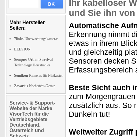
Ihr kabelloser 
und Sie ihn von
Mehr Hersteller-
Automatische Aufn
Seiten:
Erkennung nimmt di
7links
Überwachungskameras
etwas in ihrem Bli
ELESION
und gleichzeitig p
Sensoren decken S
Semptec Urban Survival
Technology
Heizstrahler
Erfassungsbereich 
Somikon
Kameras für Nistkasten
Beste Sicht auch i
Zavarius
Nachtsicht-Geräte
zum Morgengrauen l
Service- & Support-
zusätzlich aus. So 
Website der Marke
Dunkeln tut!
VisorTech für die
Vertriebsgebiete
Deutschland,
Weltweiter Zugriff
Österreich und
Schweiz