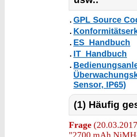
GPL Source Co
Konformitätser
ES_Handbuch
IT_Handbuch
Bedienungsanlei
Überwachungska
Sensor, IP65)
(1) Häufig ge
Frage
(20.03.2017
"2700 mAh NiMH