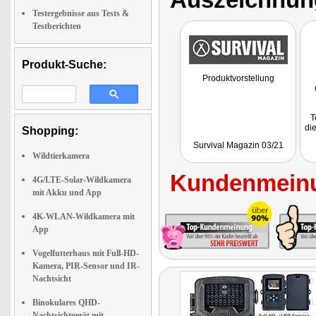
Testergebnisse aus Tests &
Testberichten
Produkt-Suche:
Produktvorstellung
T
die
Shopping:
Ti
Survival Magazin 03/21
Wildtierkamera
Kundenmeinu
4G/LTE-Solar-Wildkamera
mit Akku und App
4K-WLAN-Wildkamera mit
App
Vogelfutterhaus mit Full-HD-
Kamera, PIR-Sensor und IR-
Nachtsicht
Binokulares QHD-
Nachtsichtgerät mit