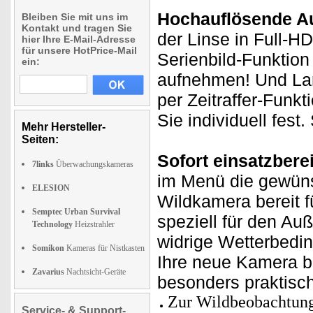
Hochauflösende A
Bleiben Sie mit uns im
Kontakt und tragen Sie
der Linse in Full-HD
hier Ihre E-Mail-Adresse
für unsere HotPrice-Mail
Serienbild-Funktion
ein:
aufnehmen! Und Lan
per Zeitraffer-Fun
Sie individuell fest
Mehr Hersteller-
Seiten:
Sofort einsatzberei
7links
Überwachungskameras
im Menü die gewüns
ELESION
Wildkamera bereit f
Semptec Urban Survival
speziell für den Au
Technology
Heizstrahler
widrige Wetterbedin
Somikon
Kameras für Nistkasten
Ihre neue Kamera b
Zavarius
Nachtsicht-Geräte
besonders praktisc
Zur Wildbeobachtung
Service- & Support-