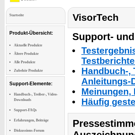
VisorTech
Startseite
Produkt-Übersicht:
Support- und
Aktuelle Produkte
Testergebni
Ältere Produkte
Testbericht
Alle Produkte
Handbuch-, T
Zubehör Produkte
Anleitungs-
Support-Elemente:
Meinungen, 
Handbuch-, Treiber-, Video-
Häufig geste
Downloads
Support-FAQs
Pressestimme
Erfahrungen, Beiträge
Diskussions-Forum
Auszeichnun