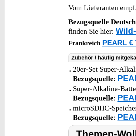
Vom Lieferanten emp
Bezugsquelle
Deutsch
Wild
finden Sie hier:
PEARL € 
Frankreich
Zubehör / häufig mitgeka
20er-Set Super-Alkal
PEAR
Bezugsquelle
:
Super-Alkaline-Batt
PEAR
Bezugsquelle
:
microSDHC-Speicherk
PEAR
Bezugsquelle
:
Themen-Wol