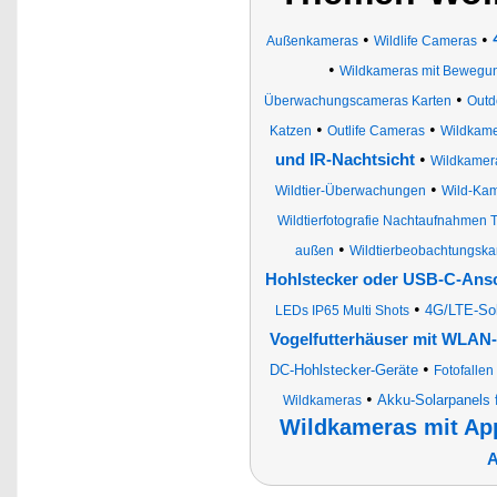
•
•
Außenkameras
Wildlife Cameras
•
Wildkameras mit Bewegu
•
Überwachungscameras Karten
Outd
•
•
Katzen
Outlife Cameras
Wildkamer
•
und IR-Nachtsicht
Wildkamer
•
Wildtier-Überwachungen
Wild-Ka
Wildtierfotografie Nachtaufnahmen Ti
•
außen
Wildtierbeobachtungsk
Hohlstecker oder USB-C-Ans
•
4G/LTE-Sol
LEDs IP65 Multi Shots
Vogelfutterhäuser mit WLAN-
•
DC-Hohlstecker-Geräte
Fotofallen
•
Akku-Solarpanels 
Wildkameras
Wildkameras mit Ap
A