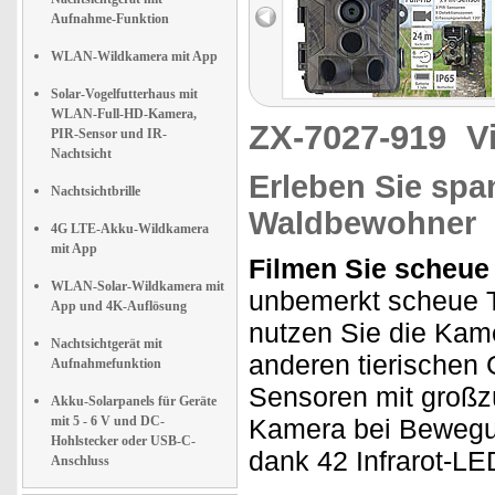
Aufnahme-Funktion
WLAN-Wildkamera mit App
Solar-Vogelfutterhaus mit
WLAN-Full-HD-Kamera,
ZX-7027-919
V
PIR-Sensor und IR-
Nachtsicht
Erleben Sie spa
Nachtsichtbrille
Waldbewohner
4G LTE-Akku-Wildkamera
mit App
Filmen Sie scheue 
WLAN-Solar-Wildkamera mit
unbemerkt scheue T
App und 4K-Auflösung
nutzen Sie die Kam
Nachtsichtgerät mit
anderen tierischen
Aufnahmefunktion
Sensoren mit großz
Akku-Solarpanels für Geräte
mit 5 - 6 V und DC-
Kamera bei Bewegu
Hohlstecker oder USB-C-
dank 42 Infrarot-LE
Anschluss