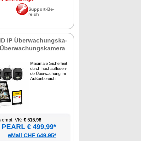
 & Aus­zeich­nun­gen
Sup­port-Be­
reich
HD IP Über­wa­chungs­ka­
Über­wa­chungs­ka­me­ra
Ma­xi­ma­le Si­cher­heit
durch hoch­auf­lö­sen­
de Über­wa­chung im
Au­ßen­be­reich
en empf. VK:
€ 515,98
PEARL € 499,99*
eMall CHF 649.95*