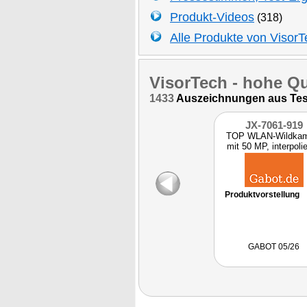
Produkt-Videos
(318)
Alle Produkte von VisorT
VisorTech
- hohe Qu
1433
Auszeichnungen aus Tests
JX-7061-919
TOP WLAN-Wildkam
mit 50 MP, interpolie
4K-A
Produktvorstellung
GABOT 05/26