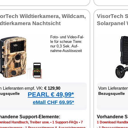
sor­Tech Wild­tier­ka­me­ra, Wild­cam,
Vi­sor­Tech S
d­tier­ka­me­ra Nacht­sicht
So­lar­pa­nel
Fo­to- und Vi­deo-Fal­
le für scheue Tie­re:
nur 0,3 Sek. Auf­
nah­me-Aus­lö­se­zeit
 Lie­fe­ran­ten empf. VK:
€ 129,90
Vom Lie­fe­ran­t
PEARL € 49,99*
zugs­quel­le
Be­zugs­quel­le
eMall CHF 69.95*
han­de­ne Sup­port-Ele­men­te:
Vor­han­de­ne S
n­load Hand­buch, Trei­ber usw.
•
1 Sup­port-FAQs
•
7
1 Down­load Hand­bu