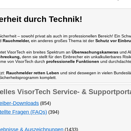
erheit durch Technik!
Sicherheit – sowohl privat als auch im professionellen Bereich! Ein Sch
nd
Rauchmelder,
ein anderes großes Thema ist der
Schutz vor Einbr
etet VisorTech ein breites Spektrum an
Überwachungskameras
und Al
chreckung,
denn sie stellt für den Einbrecher ein unkalkulierbares Ri
eme von VisorTech durch
professionelle Funktionen
und durchdacht
tzt:
Rauchmelder retten Leben
und sind deswegen in vielen Bundeslän
icherheitsprogramm komplett.
elles VisorTech Service- & Supportport
eiber-Downloads
(854)
tellte Fragen (FAQs)
(394)
gebnisse & Auszeichnungen
(1433)