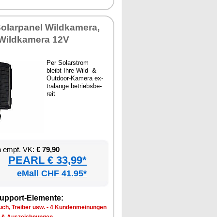
o­lar­pa­nel Wild­ka­me­ra,
 Wild­ka­me­ra 12V
Per So­lar­strom
bleibt Ih­re Wild- &
Out­door-Ka­me­ra ex­
tral­an­ge be­triebs­be­
reit
en empf. VK:
€ 79,90
PEARL € 33,99*
eMall CHF 41.95*
up­port-Ele­men­te:
ch, Trei­ber usw.
•
4 Kun­den­mei­nun­gen