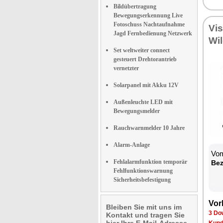
Bildübertragung
Bewegungserkennung Live
Fotoschuss Nachtaufnahme
Vi­
Jagd Fernbedienung Netzwerk
Wil
Set weltweiter connect
gesteuert Drehtorantrieb
vernetzter
Solarpanel mit Akku 12V
Außenleuchte LED mit
Bewegungsmelder
Rauchwarnmelder 10 Jahre
Alarm-Anlage
Vom
Fehlalarmfunktion temporär
Be­
Fehlfunktionswarnung
Sicherheitsbefestigung
Vor­
Bleiben Sie mit uns im
3 Dow
Kontakt und tragen Sie