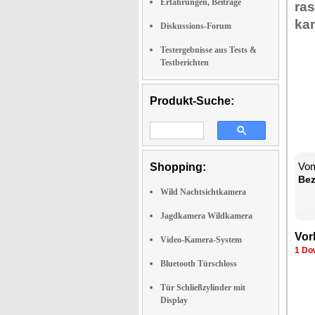
Erfahrungen, Beiträge
ras
ka­
Diskussions-Forum
Testergebnisse aus Tests &
Testberichten
Produkt-Suche:
Vom
Shopping:
Be­
Wild Nachtsichtkamera
Jagdkamera Wildkamera
Vor­
Video-Kamera-System
1 Dow
Bluetooth Türschloss
Tür Schließzylinder mit
Display