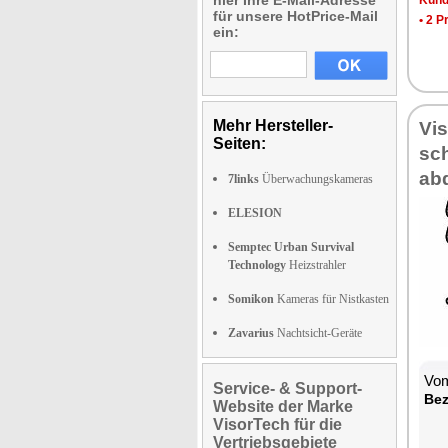
hier Ihre E-Mail-Adresse
Kun­d
für unsere HotPrice-Mail
•
2 Pr
ein:
Mehr Hersteller-
Vi­
Seiten:
sch
ab­
7links
Überwachungskameras
ELESION
Semptec Urban Survival
Technology
Heizstrahler
Somikon
Kameras für Nistkasten
Zavarius
Nachtsicht-Geräte
Vom
Service- & Support-
Be­
Website der Marke
VisorTech für die
Vertriebsgebiete