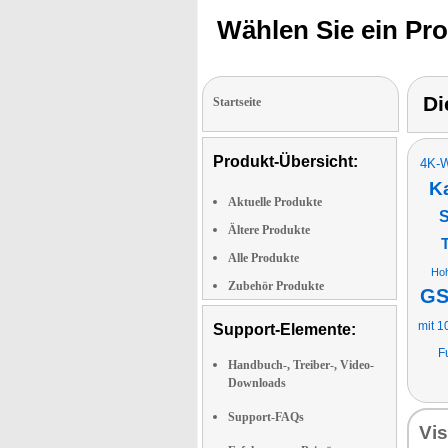
Wählen Sie ein Pr
Di
Startseite
Produkt-Übersicht:
4K-W
K
Aktuelle Produkte
S
Ältere Produkte
Alle Produkte
Hoh
Zubehör Produkte
GS
mit 1
Support-Elemente:
F
Handbuch-, Treiber-, Video-
Downloads
Support-FAQs
Vi­