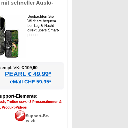
 mit schnel­ler Aus­lö­
Be­ob­ach­ten Sie
Wild­tie­re be­quem
bei Tag & Nacht -
di­rekt übers Smart­
pho­ne
en empf. VK:
€ 109,90
PEARL € 49,99*
eMall CHF 59.95*
up­port-Ele­men­te:
ch, Trei­ber usw.
•
3 Pres­se­stim­men &
1 Pro­dukt-Vi­de­os
Sup­port-Be­
reich