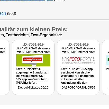
ech
(903)
alität zum kleinen Preis:
, Testberichte, Test-Ergebnisse:
JX-7061-919
JX-7061-919
era
TOP WLAN-Wildkamera
TOP WLAN-Wildkamera
rter
mit 50 MP, interpolierter
mit 50 MP, interpolierter
4K-A
4K-A
Fazit: "Perfekt für
Fazit: "Die WK-665.app
Pr
abgelegene Standorte:
verbindet klassische
Die Wildkamera WK-
Wildkamera-Funktionen
665.app von VisorTech
mit einer WLAN-
(PEARL) liefert
Anbindung, die den
hochauflösende 50-MP-
Zugriff auf Aufnahmen
Doppelklicker.de 06/26
DASFOTOPORTAL 05/26
Fotos und interpolierte
und Einstellungen direkt
4K-Videos. No-Glow-IR-
vor Ort per Smartphone
LEDs garantieren
ermöglicht. Hinzu
unsichtbare Nachtsicht,
kommen eine kurze
der PIR-Sensor mit 90°-
Auslösezeit, eine
Winkel löst in 0,3
Zeitrafferfunktion sowie