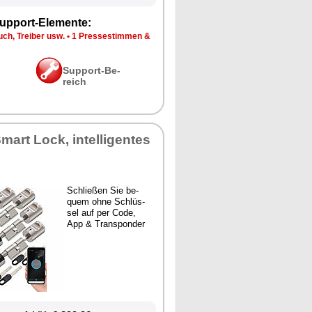
up­port-Ele­men­te:
ch, Trei­ber usw.
•
1 Pres­se­stim­men &
Sup­port-Be­
reich
mart Lock, in­tel­li­gen­tes
Schlie­ßen Sie be­
quem oh­ne Schlüs­
sel auf per Code,
App & Trans­pon­der