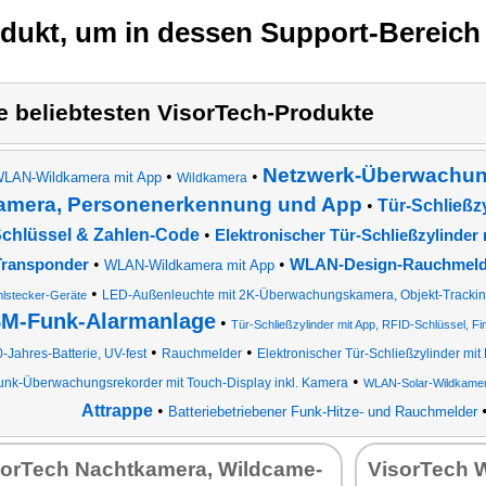
Sekunden aus.
die No-Glow-
Aufnahmen bis 90
Infrarottechnik für
odukt, um in dessen Support-Bereich
Sekunden, Serienbilder
unauffällige
und Time-Lapse lassen
Nachtaufnahmen."
sich flexibel einstellen."
e beliebtesten VisorTech-Produkte
Netzwerk-Überwachun
•
•
LAN-Wildkamera mit App
Wildkamera
amera, Personenerkennung und App
•
Tür-Schließz
chlüssel & Zahlen-Code
•
Elektronischer Tür-Schließzylinder
•
•
Transponder
WLAN-Design-Rauchmeld
WLAN-Wildkamera mit App
•
LED-Außenleuchte mit 2K-Überwachungskamera, Objekt-Tracki
lstecker-Geräte
M-Funk-Alarmanlage
•
Tür-Schließzylinder mit App, RFID-Schlüssel, F
•
•
0-Jahres-Batterie, UV-fest
Rauchmelder
Elektronischer Tür-Schließzylinder mit
•
unk-Überwachungsrekorder mit Touch-Display inkl. Kamera
WLAN-Solar-Wildkamera
Attrappe
•
Batteriebetriebener Funk-Hitze- und Rauchmelder
sor­Tech Nacht­ka­me­ra, Wild­ca­me­
Vi­sor­Tech 