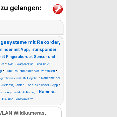
allem eines: Da
nicht mehr nac
 zu gelangen:
Schlüssel such
müssen."
gssysteme mit Rekorder,
ylinder mit App, Transponder-
 mit Fingerabdruck-Sensor und
•
er
Akku-Solarpanel für 6- und 12-V-DC-
•
•
ng
Funk-Rauchmelder, VdS-zertifiziert
•
Rauchmelder
ingerabdruck und PIN-Eingabe
•
 Bluetooth, Zahlen-Code, Schlüssel & App
•
Kamera-
 mit App und 4K-Auflösung
•
Tür- und Fensteralarm
WLAN Wild­ka­me­ras,