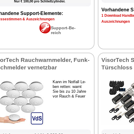
Nur € 100,00 pro Schließ­zy­lin­der.
Vor­han­de­ne S
han­de­ne Sup­port-Ele­men­te:
1 Down­load Hand­bu
s­se­stim­men & Aus­zeich­nun­gen
Aus­zeich­nun­gen
Sup­port-Be­
reich
sor­Tech Rauch­warn­mel­der, Funk­
Vi­sor­Tech S
ch­mel­der ver­netz­bar
Tür­schloss
Kann im Not­fall Le­
ben ret­ten: warnt
Sie bis zu 10 Jah­re
vor Rauch & Feu­er