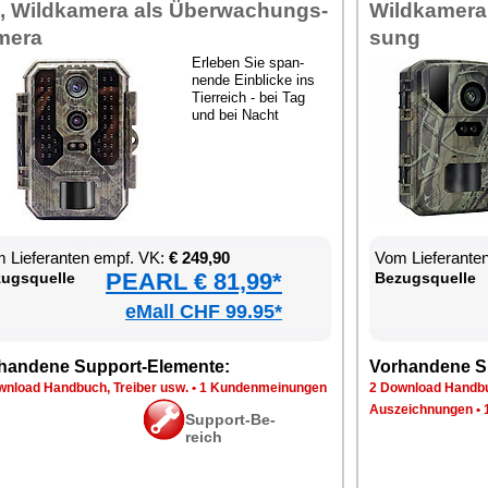
, Wild­ka­me­ra als Über­wa­chungs­
Wild­ka­me­ra
me­ra
sung
Er­le­ben Sie span­
nen­de Ein­bli­cke ins
Tier­reich - bei Tag
und bei Nacht
 Lie­fe­ran­ten empf. VK:
€ 249,90
Vom Lie­fe­ran­t
PEARL € 81,99*
zugs­quel­le
Be­zugs­quel­le
eMall CHF 99.95*
han­de­ne Sup­port-Ele­men­te:
Vor­han­de­ne S
n­load Hand­buch, Trei­ber usw.
•
1 Kun­den­mei­nun­gen
2 Down­load Hand­bu
Aus­zeich­nun­gen
•
Sup­port-Be­
reich