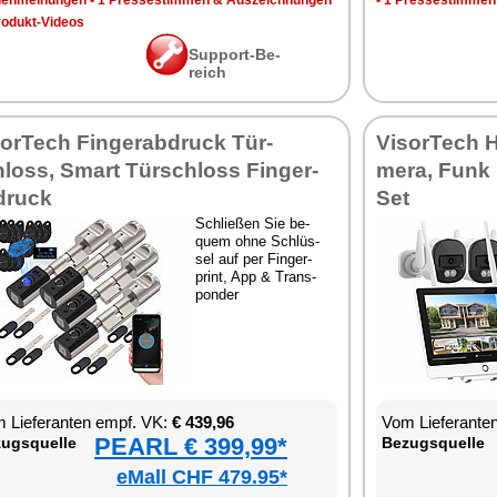
en­mei­nun­gen
•
1 Pres­se­stim­men & Aus­zeich­nun­gen
•
1 Pres­se­stim­men
o­dukt-Vi­de­os
Sup­port-Be­
reich
sor­Tech Fin­ger­ab­druck Tür­
Vi­sor­Tech 
loss, Smart Tür­schloss Fin­ger­
me­ra, Funk 
druck
Set
Schlie­ßen Sie be­
quem oh­ne Schlüs­
sel auf per Fin­ger­
print, App & Trans­
pon­der
 Lie­fe­ran­ten empf. VK:
€ 439,96
Vom Lie­fe­ran­t
PEARL € 399,99*
zugs­quel­le
Be­zugs­quel­le
eMall CHF 479.95*