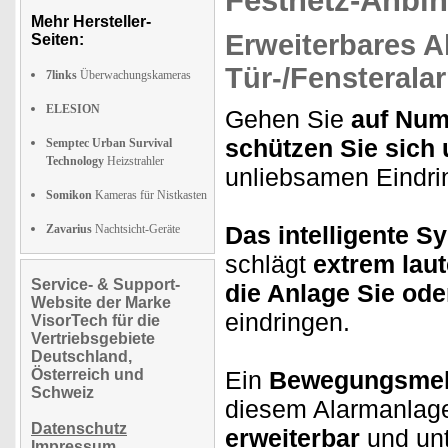
Festnetz-Anbi
Mehr Hersteller-
Erweiterbares A
Seiten:
Tür-/Fensterala
7links
Überwachungskameras
ELESION
Gehen Sie
auf Num
schützen Sie sich 
Semptec Urban Survival
Technology
Heizstrahler
unliebsamen Eindri
Somikon
Kameras für Nistkasten
Das intelligente S
Zavarius
Nachtsicht-Geräte
schlägt
extrem lau
Service- & Support-
die Anlage Sie ode
Website der Marke
eindringen.
VisorTech für die
Vertriebsgebiete
Deutschland,
Österreich und
Ein
Bewegungsmel
Schweiz
diesem Alarmanlag
Datenschutz
erweiterbar
und unt
Impressum