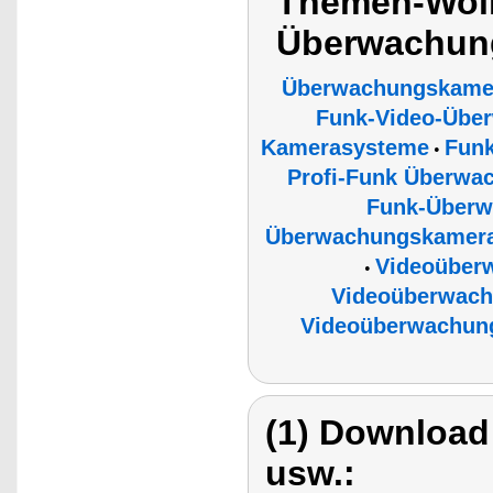
Themen-Wolk
Überwachun
Überwachungskame
Funk-Video-Über
Kamerasysteme
Fun
•
Profi-Funk Überwa
Funk-Überw
Überwachungskamera
Videoüber
•
Videoüberwach
Videoüberwachun
(1) Download
usw.: