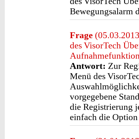
des VisorTech Übe
Bewegungsalarm de
Frage
(05.03.2013
des VisorTech Üb
Aufnahmefunktion 
Antwort:
Zur Regi
Menü des VisorTe
Auswahlmöglichkei
vorgegebene Standa
die Registrierung j
einfach die Option 