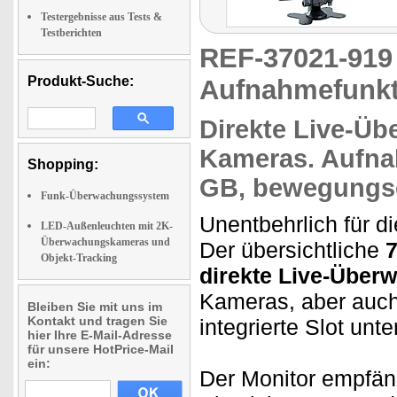
Testergebnisse aus Tests &
Testberichten
REF-37021-91
Produkt-Suche:
Aufnahmefunkti
Direkte
Live-Üb
Kameras.
Aufn
Shopping:
GB, bewegungsg
Funk-Überwachungssystem
Unentbehrlich für 
LED-Außenleuchten mit 2K-
Überwachungskameras und
Der übersichtliche
7
Objekt-Tracking
direkte Live-Über
Kameras, aber auc
Bleiben Sie mit uns im
Kontakt und tragen Sie
integrierte Slot unt
hier Ihre E-Mail-Adresse
für unsere HotPrice-Mail
ein:
Der Monitor empfän