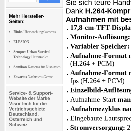
Sie sich teure Han
Dank
H.264-Kompr
Mehr Hersteller-
Aufnahmen mit bes
Seiten:
17,8-cm-TFT-Displa
7links
Überwachungskameras
Monitor-Auflösung:
ELESION
Variabler Speicher:
Semptec Urban Survival
Aufnahme-Format m
Technology
Heizstrahler
(H.264 + PCM)
Somikon
Kameras für Nistkasten
Aufnahme-Format m
Zavarius
Nachtsicht-Geräte
fps (H.264 + PCM)
Einzelbild-Auflösun
Service- & Support-
Aufnahme-Start
man
Website der Marke
VisorTech für die
Aufnahmezyklus na
Vertriebsgebiete
Deutschland,
Eingebaute Lautspre
Österreich und
Schweiz
Stromversorgung:
2