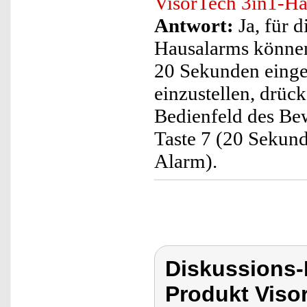
VisorTech 3in1-Ha
Antwort:
Ja, für 
Hausalarms können 
20 Sekunden einge
einzustellen, drüc
Bedienfeld des Be
Taste 7 (20 Sekund
Alarm).
Diskussions-
Produkt Viso