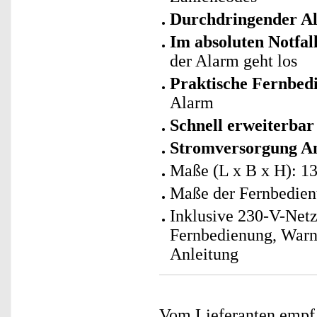
Durchdringender A
Im absoluten Notfall
der Alarm geht los
Praktische Fernbed
Alarm
Schnell erweiterba
Stromversorgung An
Maße (L x B x H): 1
Maße der Fernbedienu
Inklusive 230-V-Netz
Fernbedienung, Warna
Anleitung
Vom Lieferanten emp