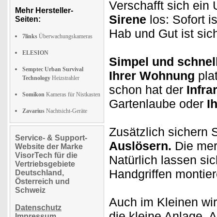
Verschafft sich ein 
Mehr Hersteller-
Sirene
los: Sofort i
Seiten:
Hab und Gut ist sich
7links
Überwachungskameras
ELESION
Simpel und schnel
Semptec Urban Survival
Ihrer Wohnung
plat
Technology
Heizstrahler
schon hat der
Infr
Somikon
Kameras für Nistkasten
Gartenlaube oder
I
Zavarius
Nachtsicht-Geräte
Zusätzlich sichern 
Service- & Support-
Auslösern.
Die mer
Website der Marke
VisorTech für die
Natürlich lassen si
Vertriebsgebiete
Handgriffen montier
Deutschland,
Österreich und
Schweiz
Auch im Kleinen wir
Datenschutz
die kleine Anlage.
Impressum