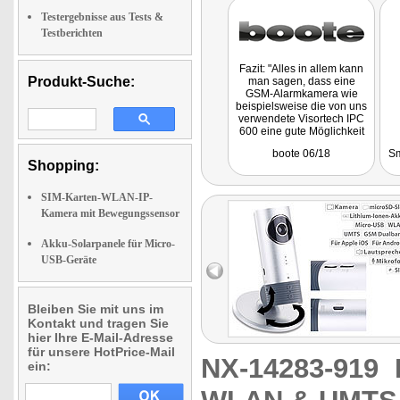
Testergebnisse aus Tests &
Testberichten
Fazit: "Alles in allem kann
Produkt-Suche:
man sagen, dass eine
GSM-Alarmkamera wie
beispielsweise die von uns
verwendete Visortech IPC
600 eine gute Möglichkeit
ist, das eigene Boot auch
boote 06/18
Sm
über große Distanzen
Shopping:
einfach per Handy zu
überwachen."
SIM-Karten-WLAN-IP-
Kamera mit Bewegungssensor
Akku-Solarpanele für Micro-
USB-Geräte
Bleiben Sie mit uns im
Kontakt und tragen Sie
hier Ihre E-Mail-Adresse
für unsere HotPrice-Mail
NX-14283-919
ein: