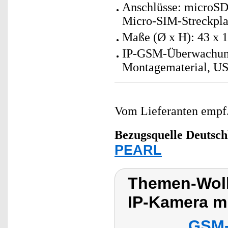
Anschlüsse: microSD
Micro-SIM-Streckpla
Maße (Ø x H): 43 x 
IP-GSM-Überwachung
Montagematerial, US
Vom Lieferanten emp
Bezugsquelle
Deutsch
PEARL
Themen-Wol
IP-Kamera m
GSM-