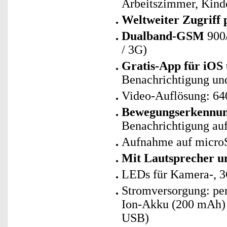
Arbeitszimmer, Kin
Weltweiter Zugrif
Dualband-GSM
900
/ 3G)
Gratis-App für iOS
Benachrichtigung und
Video-Auflösung: 64
Bewegungserkennun
Benachrichtigung auf
Aufnahme auf microS
Mit Lautsprecher u
LEDs für Kamera-, 
Stromversorgung: per 
Ion-Akku (200 mAh) f
USB)