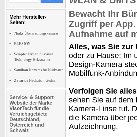
WLAN & UMTS,
Bewacht
Ihr Bü
Mehr Hersteller-
Zugriff
per App.
Seiten:
Aufnahme
auf m
7links
Überwachungskameras
ELESION
Alles, was Sie zu
oder zu Hause: Im 
Semptec Urban Survival
Technology
Heizstrahler
Design-Kamera st
Somikon
Kameras für Nistkasten
Mobilfunk-Anbindun
Zavarius
Nachtsicht-Geräte
Verfolgen Sie alles
Service- & Support-
sehen Sie auf dem 
Website der Marke
Kamera-Linse tut. 
VisorTech für die
Vertriebsgebiete
die Kamera über jed
Deutschland,
Aufzeichnung.
Österreich und
Schweiz