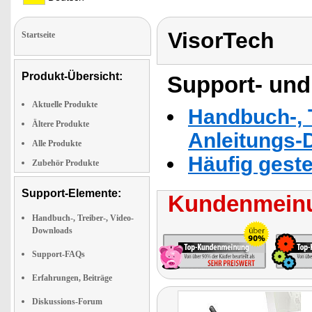
VisorTech
Startseite
Produkt-Übersicht:
Support- und
Aktuelle Produkte
Handbuch-, T
Ältere Produkte
Anleitungs-
Alle Produkte
Häufig geste
Zubehör Produkte
Support-Elemente:
Kundenmeinu
Handbuch-, Treiber-, Video-
Downloads
Support-FAQs
Erfahrungen, Beiträge
Diskussions-Forum