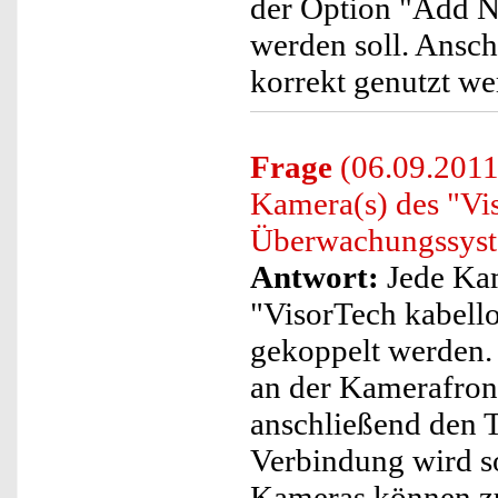
der Option "Add N
werden soll. Ansc
korrekt genutzt we
Frage
(06.09.2011
Kamera(s) des "Vis
Überwachungssyste
Antwort:
Jede Kam
"VisorTech kabell
gekoppelt werden. 
an der Kamerafront
anschließend den T
Verbindung wird s
Kameras können zu