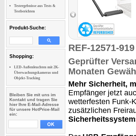
Testergebnisse aus Tests &
Testberichten
Produkt-Suche:
REF-12571-91
Shopping:
Geprüfter Versa
LED-Außenleuchten mit 2K-
Monaten Gewähr
Überwachungskameras und
Objekt-Tracking
Mehr Sicherheit, 
Empfänger jetzt au
Bleiben Sie mit uns im
Kontakt und tragen Sie
wetterfesten Funk-
hier Ihre E-Mail-Adresse
zusätzlichen Freira
für unsere HotPrice-Mail
ein:
Sicherheitssystem