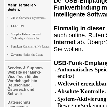
Der
USB-Empfäng
Mehr Hersteller-
Funkverbindung mi
Seiten:
intelligente Softwa
7links
Überwachungskameras
ELESION
Einmalig in dieser
auch online. Rufen
Semptec Urban Survival
Technology
Heizstrahler
Internet
ab. Überpr
Somikon
Kameras für Nistkasten
Sie wollen.
Zavarius
Nachtsicht-Geräte
USB-Funk-Empfänge
Service- & Support-
Automatisches Spei
Website der Marke
endlos)
VisorTech für die
Vertriebsgebiete
Weltweit erreichba
Deutschland,
Österreich und
Absolute Kontrolle
Schweiz
System-Aktivierun
Datenschutz
Bewegungserkennun
Impressum