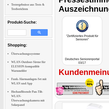
Testergebnisse aus Tests &
Auszeichnun
Testberichten
Produkt-Suche:
"Zertifiziertes Produkt für
Senioren"
Shopping:
Überwachungssysteme
Deutsches Seniorenportal
WLAN-Outdoor-Sirene für
03/17
ELESION-kompatible
Kundenmeinu
Warnmelder
Funk-Alarmanlagen-Set mit
WLAN und App
Hochauflösende Pan-Tilt-
WLAN-
Überwachungskamera mit
Solarpanel