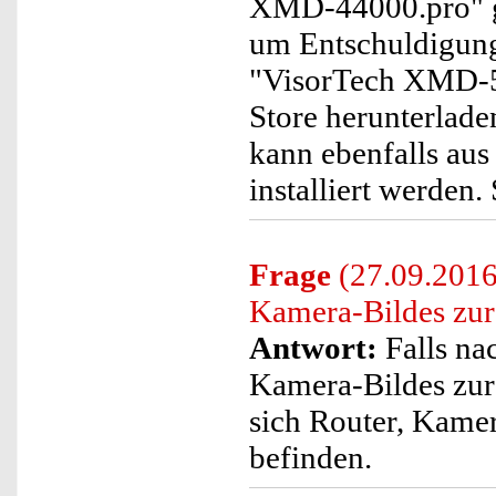
XMD-44000.pro" ge
um Entschuldigung.
"VisorTech XMD-54
Store herunterlade
kann ebenfalls au
installiert werden.
Frage
(27.09.2016)
Kamera-Bildes zur
Antwort:
Falls na
Kamera-Bildes zur A
sich Router, Kam
befinden.