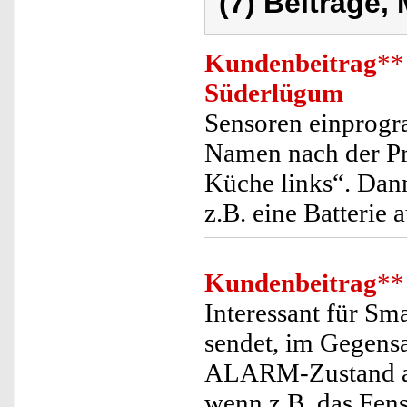
(7) Beiträge,
Kundenbeitrag
**
Süderlügum
Sensoren einprogr
Namen nach der Pr
Küche links“. Dan
z.B. eine Batterie
Kundenbeitrag
**
Interessant für 
sendet, im Gegensa
ALARM-Zustand a
wenn z.B. das Fens