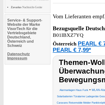
Zavarius
Nachtsicht-Geräte
Vom Lieferanten emp
Service- & Support-
Website der Marke
Bezugsquelle
Deutsch
VisorTech für die
Vertriebsgebiete
B01IBXZ7YQ
Deutschland,
Österreich und
PEARL € 7
Österreich
Schweiz
PEARL € 7,99*
Datenschutz
Impressum
Themen-Wol
Überwachun
Bewegungsm
•
WLAN-Alar
Alarmanlagen Haus Funk
Solarbatterien Türalarme Ladegeräte G
Caravans Reisemobile Melder Panikknöpf