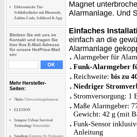
Magnet unterbrochen
Elektronische Tür-
Alarmanlage. Und Si
Schließzylinder mit Bluetooth,
Zahlen-Code, Schlüssel & App
Einfaches Installat
Bleiben Sie mit uns im
einfach an die gewü
Kontakt und tragen Sie
hier Ihre E-Mail-Adresse
Alarmanlage gekoppe
für unsere HotPrice-Mail
ein:
Alarmgeber für Alam
Funk-Alarmgeber fü
Reichweite:
bis zu 4
Mehr Hersteller-
Niedriger Stromver
Seiten:
Stromversorgung: 1 B
7links
Überwachungskameras
Maße Alarmgeber: 77
ELESION
Gewicht: 42 g (mit Ba
Semptec Urban Survival
Funk-Sensor inklusiv
Technology
Heizstrahler
Anleitung
Somikon
Kameras für Nistkasten