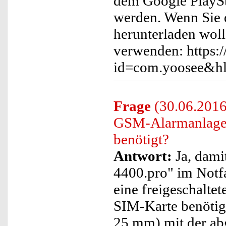
dem Google PlaySto
werden. Wenn Sie 
herunterladen wol
verwenden: https:/
id=com.yoosee&h
Frage
(30.06.2016)
GSM-Alarmanlage
benötigt?
Antwort:
Ja, dam
4400.pro" im Notf
eine freigeschalte
SIM-Karte benötig
25 mm) mit der ab