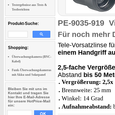
Testergebnisse aus Tests &
Testberichten
PE-9035-919
V
Produkt-Suche:
Für noch mehr D
Tele-Vorsatzlinse f
Shopping:
einem Handgriff a
Überwachungskamera (BNC-
Kabel)
2,5-fache Vergröß
Funk-Überwachungskameras
Abstand
bis 50 Met
mit Akku und Solarpanel
Vergrößerung: 2,5x
Bleiben Sie mit uns im
Brennweite: 25 mm
Kontakt und tragen Sie
hier Ihre E-Mail-Adresse
Winkel: 14 Grad
für unsere HotPrice-Mail
ein:
Aufnahmeabstand: