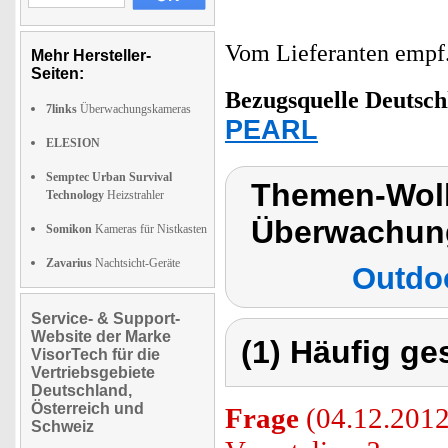
Vom Lieferanten emp
Mehr Hersteller-
Seiten:
Bezugsquelle
Deutsch
7links
Überwachungskameras
PEARL
ELESION
Semptec Urban Survival
Themen-Wol
Technology
Heizstrahler
Überwachun
Somikon
Kameras für Nistkasten
Zavarius
Nachtsicht-Geräte
Outdo
Service- & Support-
Website der Marke
(1) Häufig ge
VisorTech für die
Vertriebsgebiete
Deutschland,
Österreich und
Frage
(04.12.2012)
Schweiz