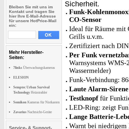
Sicherheit.
Bleiben Sie mit uns im
Funk-Kohlenmonox
Kontakt und tragen Sie
hier Ihre E-Mail-Adresse
CO-Sensor
für unsere HotPrice-Mail
ein:
Ideal für Räume mit
Grills u.v.m.
Zertifiziert nach D
Mehr Hersteller-
Per Funk vernetzbar
Seiten:
Warnsystems WMS-25
7links
Überwachungskameras
Wassermelder)
ELESION
Funk-Verbindung: 86
Semptec Urban Survival
Laute Alarm-Sirene
Technology
Heizstrahler
Testknopf
für Funkti
Somikon
Kameras für Nistkasten
LED-Ring: zeigt Fun
Zavarius
Nachtsicht-Geräte
Lange Batterie-Leb
Warnt bei niedrigem 
Service- & Support-