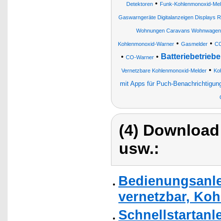
•
Detektoren
Funk-Kohlenmonoxid-Mel
Gaswarngeräte Digitalanzeigen Displays 
Wohnungen Caravans Wohnwagen 
•
•
Kohlenmonoxid-Warner
Gasmelder
CO
•
•
Batteriebetrieb
CO-Warner
•
Vernetzbare Kohlenmonoxid-Melder
Ko
mit Apps für Puch-Benachrichtigun
(4) Download
usw.:
Bedienungsanle
vernetzbar, Ko
Schnellstartanl