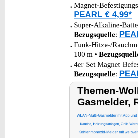
Magnet-Befestigungs
PEARL € 4,99*
Super-Alkaline-Batt
PEAR
Bezugsquelle
:
Funk-Hitze-/Rauchm
100 m •
Bezugsquell
4er-Set Magnet-Befe
PEAR
Bezugsquelle
:
Themen-Wolk
Gasmelder, 
WLAN-Multi-Gasmelder mit App und
Kamine, Heizungsanlagen, Grills War
Kohlenmonoxid-Melder mit weltwei