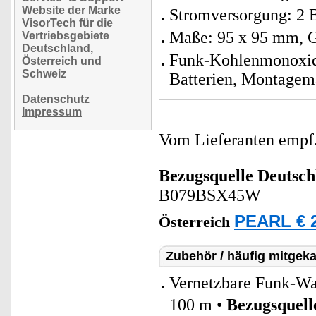
Website der Marke
Stromversorgung: 2 B
VisorTech für die
Maße: 95 x 95 mm, G
Vertriebsgebiete
Deutschland,
Funk-Kohlenmonoxid-M
Österreich und
Schweiz
Batterien, Montagema
Datenschutz
Impressum
Vom Lieferanten emp
Bezugsquelle
Deutsch
B079BSX45W
PEARL € 2
Österreich
Zubehör / häufig mitgeka
Vernetzbare Funk-W
100 m •
Bezugsquell