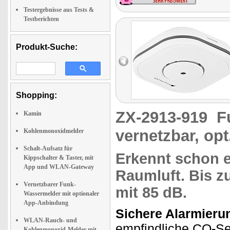
Testergebnisse aus Tests &
Testberichten
Produkt-Suche:
Shopping:
ZX-2913-919
F
Kamin
vernetzbar, op
Kohlenmonoxidmelder
Schalt-Aufsatz für
Erkennt schon e
Kippschalter & Taster, mit
App und WLAN-Gateway
Raumluft. Bis z
Vernetzbarer Funk-
mit 85 dB
.
Wassermelder mit optionaler
App-Anbindung
Sichere Alarmieru
WLAN-Rauch- und
empfindliche CO-Se
Kohlenmonoxid-Melder mit