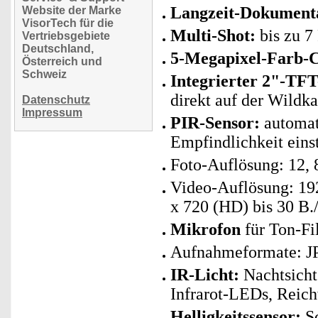
Langzeit-Dokument
Website der Marke
VisorTech für die
Multi-Shot:
bis zu 7
Vertriebsgebiete
Deutschland,
5-Megapixel-Farb-
Österreich und
Schweiz
Integrierter 2"-TF
direkt auf der Wildk
Datenschutz
Impressum
PIR-Sensor:
automat
Empfindlichkeit eins
Foto-Auflösung: 12, 
Video-Auflösung: 192
x 720 (HD) bis 30 B.
Mikrofon
für Ton-F
Aufnahmeformate: J
IR-Licht:
Nachtsicht
Infrarot-LEDs, Reic
Helligkeitssensor:
Sc