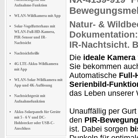
Aufnahme-Funktion
Bewegungsmel
WLAN-Wildkamera mit App
Natur-
&
Wildbe
Solar-Vogelfutterhaus mit
WLAN-Full-HD-Kamera,
Dokumentation: Z
PIR-Sensor und IR-
IR-Nachtsicht.
B
Nachtsicht
Nachtsichtbrille
Die
ideale Kamera
4G LTE-Akku-Wildkamera
Sie bekommen auch 
mit App
Automatische
Full
WLAN-Solar-Wildkamera mit
Serienbild-Funktio
App und 4K-Auflösung
das Leben unserer
Nachtsichtgerät mit
Aufnahmefunktion
Unauffällig per Gur
Akku-Solarpanels für Geräte
mit 5 - 6 V und DC-
den
PIR-Bewegung
Hohlstecker oder USB-C-
ist. Dabei sorgen
bi
Anschluss
Dunkeln für optimal