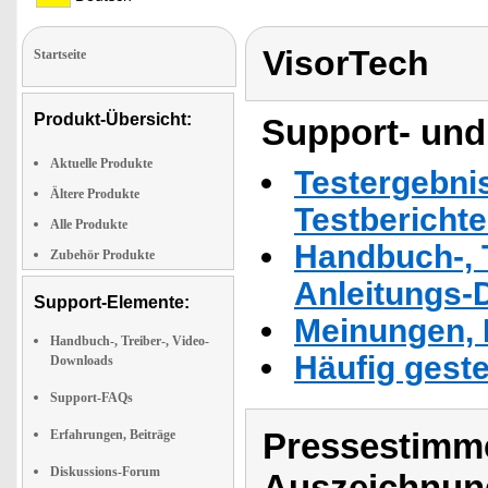
VisorTech
Startseite
Produkt-Übersicht:
Support- und
Aktuelle Produkte
Testergebni
Ältere Produkte
Testbericht
Alle Produkte
Handbuch-, T
Zubehör Produkte
Anleitungs-
Support-Elemente:
Meinungen, 
Handbuch-, Treiber-, Video-
Häufig geste
Downloads
Support-FAQs
Pressestimme
Erfahrungen, Beiträge
Diskussions-Forum
Auszeichnun