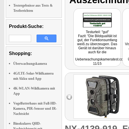
Testergebnisse aus Tests &
Testberichten
Produkt-Suche:
Testurteil: "gut"
Fazit: "Die Bildqualität ist
gut, der Funktionsumfang
weiß zu überzeugen. Das
Vi
Gerät ist darüber hinaus
auch für die
Shopping:
Langzeitdokumentation
Ueberwachungskameratest.com
geeignet."
Überwachungskamera
11/15
4G/LTE-Solar-Wildkamera
mit Akku und App
4K-WLAN-Wildkamera mit
App
Vogelfutterhaus mit Full-HD-
Kamera, PIR-Sensor und IR-
Nachtsicht
Binokulares QHD-
NX-4139-919
F
Nachtsichtgerät mit