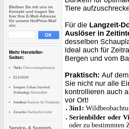
Tiere aufzuschreck
Bleiben Sie mit uns im
Kontakt und tragen Sie
hier Ihre E-Mail-Adresse
für unsere HotPrice-Mail
Für die
Langzeit-D
ein:
Auslöser in Zeitint
desselben Schaupla
Ideal auch für Zeitr
Mehr Hersteller-
Bergen und vom Bau
Seiten:
7links
Überwachungskameras
Praktisch:
Auf dem
ELESION
Sie nicht nur alle 
Semptec Urban Survival
kontrollieren auch 
Technology
Heizstrahler
vor Ort!
Somikon
Kameras für Nistkasten
3in1:
Wildbeobachtung
Zavarius
Nachtsicht-Geräte
Serienbilder oder V
oder zu bestimmten 
Service- & Support-