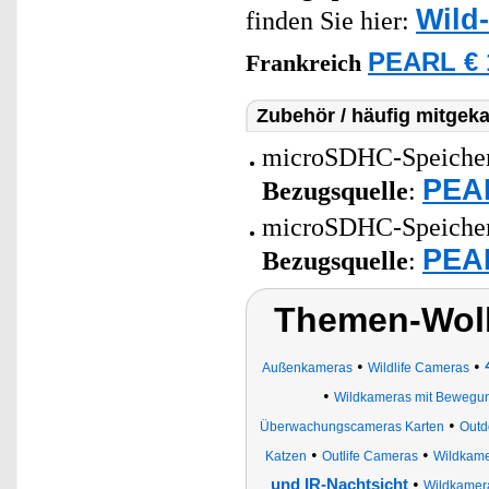
Wild
finden Sie hier:
PEARL € 
Frankreich
Zubehör / häufig mitgeka
microSDHC-Speicherk
PEAR
Bezugsquelle
:
microSDHC-Speicherk
PEAR
Bezugsquelle
:
Themen-Wol
•
•
Außenkameras
Wildlife Cameras
•
Wildkameras mit Bewegu
•
Überwachungscameras Karten
Outd
•
•
Katzen
Outlife Cameras
Wildkamer
•
und IR-Nachtsicht
Wildkamer