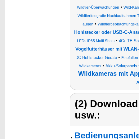
•
Wildtier-Überwachungen
Wild-Ka
Wildtierfotografie Nachtaufnahmen Ti
•
außen
Wildtierbeobachtungsk
Hohlstecker oder USB-C-Ans
•
4G/LTE-Sol
LEDs IP65 Multi Shots
Vogelfutterhäuser mit WLAN-
•
DC-Hohlstecker-Geräte
Fotofallen
•
Akku-Solarpanels 
Wildkameras
Wildkameras mit Ap
A
(2) Download
usw.:
Bedienungsanle