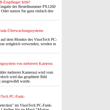
SB-Empfänger fehlt?
Eingabe der Bestellnummer PX1260
 Oder nutzen Sie ganz einfach den
C-Funk-Überwachungssystems
e auf dem Monitor des VisorTech PC-
ras zeitgleich verwenden, werden in
ungssystem von mehreren Kameras
lder mehrerer Kameras) wird vom
doch wird das gesplittete Bild
t ausgewählt wurde.
orTech PC-Funk-
a Detection" im VisorTech PC-Funk-
r: 1 Stellen Sie im Menü "Motion