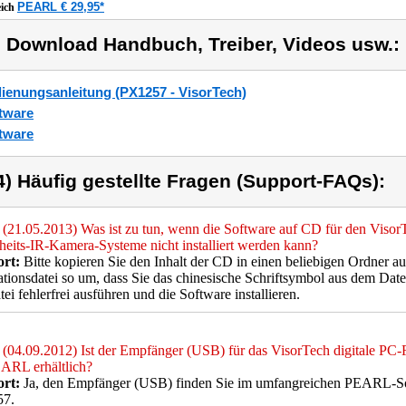
PEARL € 29,95*
eich
) Download Handbuch, Treiber, Videos usw.:
ienungsanleitung (PX1257 - VisorTech)
tware
tware
4) Häufig gestellte Fragen (Support-FAQs):
(21.05.2013) Was ist zu tun, wenn die Software auf CD für den Viso
heits-IR-Kamera-Systeme nicht installiert werden kann?
rt:
Bitte kopieren Sie den Inhalt der CD in einen beliebigen Ordner a
lationsdatei so um, dass Sie das chinesische Schriftsymbol aus dem Da
tei fehlerfrei ausführen und die Software installieren.
(04.09.2012) Ist der Empfänger (USB) für das VisorTech digitale P
ARL erhältlich?
rt:
Ja, den Empfänger (USB) finden Sie im umfangreichen PEARL-Sor
7.