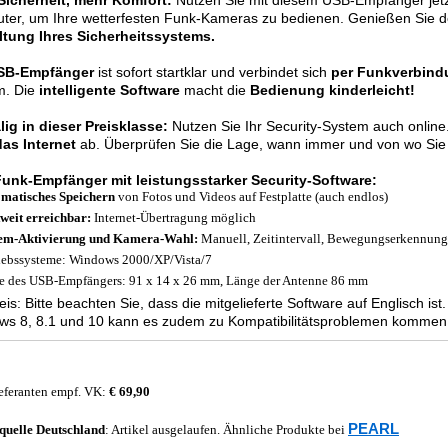
Sicherheit, mehr Komfort:
Nutzen Sie mit diesem USB-Empfänger jetz
er, um Ihre wetterfesten Funk-Kameras zu bedienen. Genießen Sie de
ltung Ihres Sicherheitssystems.
SB-Empfänger
ist sofort startklar und verbindet sich
per Funkverbindu
m. Die
intelligente Software
macht die
Bedienung kinderleicht!
lig in dieser Preisklasse:
Nutzen Sie Ihr Security-System auch online
das Internet
ab. Überprüfen Sie die Lage, wann immer und von wo Sie 
unk-Empfänger mit leistungsstarker Security-Software:
matisches Speichern
von Fotos und Videos auf Festplatte (auch endlos)
weit erreichbar:
Internet-Übertragung möglich
em-Aktivierung und Kamera-Wahl:
Manuell, Zeitintervall, Bewegungserkennung
iebssysteme: Windows 2000/XP/Vista/7
 des USB-Empfängers: 91 x 14 x 26 mm, Länge der Antenne 86 mm
eis: Bitte beachten Sie, dass die mitgelieferte Software auf Englisch i
ws 8, 8.1 und 10 kann es zudem zu Kompatibilitätsproblemen kommen
eferanten empf. VK:
€ 69,90
PEARL
quelle
Deutschland
: Artikel ausgelaufen. Ähnliche Produkte bei