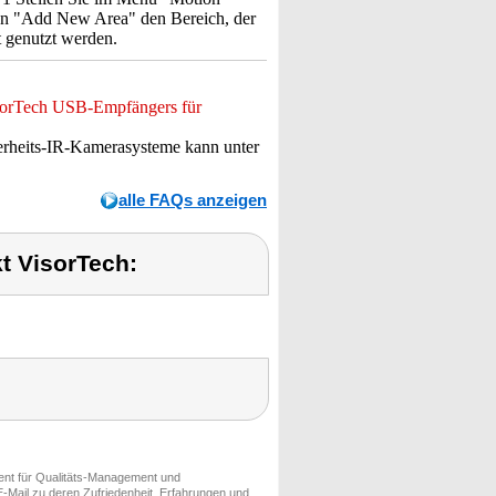
ion "Add New Area" den Bereich, der
 genutzt werden.
isorTech USB-Empfängers für
erheits-IR-Kamerasysteme kann unter
alle FAQs anzeigen
t VisorTech:
ment für Qualitäts-Management und
-Mail zu deren Zufriedenheit, Erfahrungen und