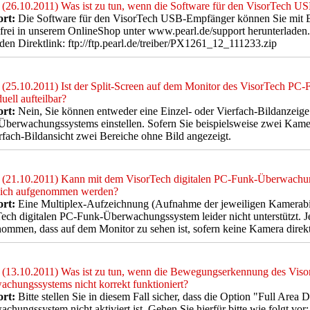
(26.10.2011) Was ist zu tun, wenn die Software für den VisorTech U
rt:
Die Software für den VisorTech USB-Empfänger können Sie mit 
frei in unserem OnlineShop unter www.pearl.de/support herunterladen.
den Direktlink: ftp://ftp.pearl.de/treiber/PX1261_12_111233.zip
(25.10.2011) Ist der Split-Screen auf dem Monitor des VisorTech P
duell aufteilbar?
rt:
Nein, Sie können entweder eine Einzel- oder Vierfach-Bildanzeig
berwachungssystems einstellen. Sofern Sie beispielsweise zwei Kame
rfach-Bildansicht zwei Bereiche ohne Bild angezeigt.
(21.10.2011) Kann mit dem VisorTech digitalen PC-Funk-Überwach
leich aufgenommen werden?
rt:
Eine Multiplex-Aufzeichnung (Aufnahme der jeweiligen Kamerabi
ech digitalen PC-Funk-Überwachungssystem leider nicht unterstützt. Je
ommen, dass auf dem Monitor zu sehen ist, sofern keine Kamera direk
(13.10.2011) Was ist zu tun, wenn die Bewegungserkennung des Vis
chungssystems nicht korrekt funktioniert?
rt:
Bitte stellen Sie in diesem Fall sicher, dass die Option "Full Are
chungssystem nicht aktiviert ist. Gehen Sie hierfür bitte wie folgt vo