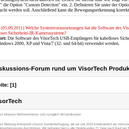
" die Option "Custom Detection" ein. 2. Definieren Sie unter der Opt
acht werden soll. Anschließend kann die Bewegungserkennung korrekt
(05.09.2011) Welche Systemvoraussetzungen hat die Software des V
oses Sicherheits-IR-Kamerasysteme?
rt:
Die Software des VisorTech USB-Empfängers für kabelloses Sich
ndows 2000, XP und Vista/7 (32- und 64-bit) verwendet werden.
skussions-Forum rund um VisorTech Produk
ite: [1]
sorTech
ise inklusive Mehrwertsteuer und zuzüglich Versandkosten
ese Meinung entstammt unserer Kundenbefragung, die wir seit 2010 kontinuierlich als Instru
ktverbesserung durchführen. Wir befragen hierzu alle Direktkunden 21 Tage nach Kauf per E