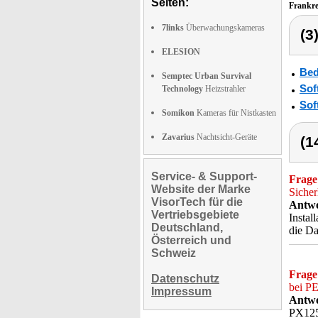
Seiten:
Frankr
7links
Überwachungskameras
(3
ELESION
Bed
Semptec Urban Survival
Sof
Technology
Heizstrahler
Sof
Somikon
Kameras für Nistkasten
Zavarius
Nachtsicht-Geräte
(1
Service- & Support-
Frage
Website der Marke
Sicher
VisorTech für die
Antwo
Vertriebsgebiete
Instal
Deutschland,
die Da
Österreich und
Schweiz
Frage
Datenschutz
bei PE
Impressum
Antwo
PX125