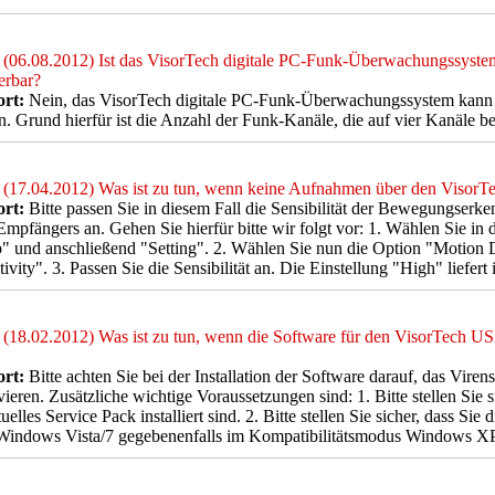
(06.08.2012) Ist das VisorTech digitale PC-Funk-Überwachungssystem
erbar?
rt:
Nein, das VisorTech digitale PC-Funk-Überwachungssystem kann 
. Grund hierfür ist die Anzahl der Funk-Kanäle, die auf vier Kanäle bes
(17.04.2012) Was ist zu tun, wenn keine Aufnahmen über den Visor
rt:
Bitte passen Sie in diesem Fall die Sensibilität der Bewegungserk
pfängers an. Gehen Sie hierfür bitte wir folgt vor: 1. Wählen Sie in d
" und anschließend "Setting". 2. Wählen Sie nun die Option "Motion 
tivity". 3. Passen Sie die Sensibilität an. Die Einstellung "High" liefert
(18.02.2012) Was ist zu tun, wenn die Software für den VisorTech US
rt:
Bitte achten Sie bei der Installation der Software darauf, das Vire
vieren. Zusätzliche wichtige Voraussetzungen sind: 1. Bitte stellen Sie
tuelles Service Pack installiert sind. 2. Bitte stellen Sie sicher, dass Sie 
 Windows Vista/7 gegebenenfalls im Kompatibilitätsmodus Windows XP