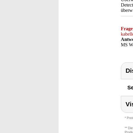
Detect
überw
Frage
kabell
Antwo
MS Wi
Di
Se
Vi
* Pre
** Di
Produ