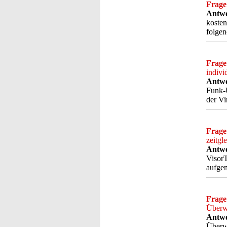
Frage
Antwo
kosten
folgen
Frage
indivi
Antwo
Funk-Ü
der Vi
Frage
zeitg
Antwo
VisorT
aufgen
Frage
Überwa
Antwo
Überwa