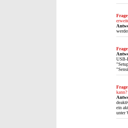
Frage
erweit
Antwo
werden
Frage
Antwo
USB-Em
"Setup
"Sensi
Frage
kann?
Antwo
deakti
ein ak
unter