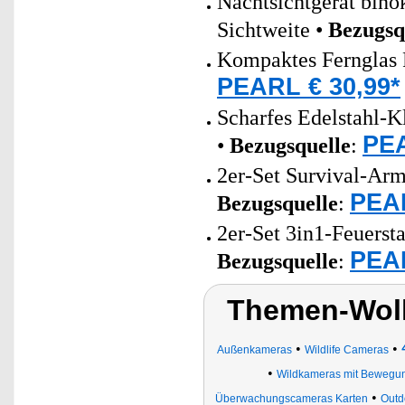
Nachtsichtgerät bin
Sichtweite •
Bezugsq
Kompaktes Fernglas F
PEARL € 30,99*
Scharfes Edelstahl-K
PEA
•
Bezugsquelle
:
2er-Set Survival-Armb
PEAR
Bezugsquelle
:
2er-Set 3in1-Feuersta
PEAR
Bezugsquelle
:
Themen-Wol
•
•
Außenkameras
Wildlife Cameras
•
Wildkameras mit Bewegu
•
Überwachungscameras Karten
Outd