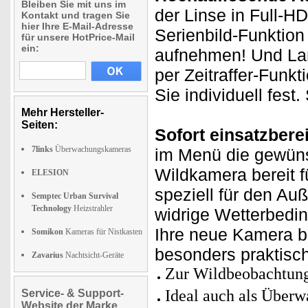
Bleiben Sie mit uns im
der Linse in Full-HD
Kontakt und tragen Sie
hier Ihre E-Mail-Adresse
Serienbild-Funktion
für unsere HotPrice-Mail
ein:
aufnehmen! Und Lan
per Zeitraffer-Fun
Sie individuell fest
Mehr Hersteller-
Seiten:
Sofort einsatzberei
7links
Überwachungskameras
im Menü die gewüns
Wildkamera bereit f
ELESION
speziell für den Au
Semptec Urban Survival
Technology
Heizstrahler
widrige Wetterbedin
Ihre neue Kamera b
Somikon
Kameras für Nistkasten
besonders praktisc
Zavarius
Nachtsicht-Geräte
Zur Wildbeobachtung
Ideal auch als Überw
Service- & Support-
Website der Marke