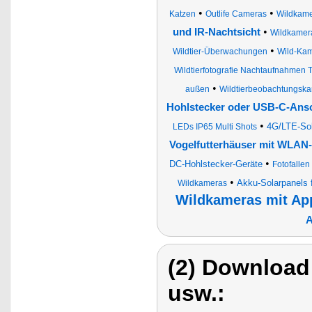
•
•
Katzen
Outlife Cameras
Wildkamer
•
und IR-Nachtsicht
Wildkamer
•
Wildtier-Überwachungen
Wild-Ka
Wildtierfotografie Nachtaufnahmen Ti
•
außen
Wildtierbeobachtungsk
Hohlstecker oder USB-C-Ans
•
4G/LTE-Sol
LEDs IP65 Multi Shots
Vogelfutterhäuser mit WLAN-
•
DC-Hohlstecker-Geräte
Fotofallen
•
Akku-Solarpanels 
Wildkameras
Wildkameras mit Ap
A
(2) Download
usw.: