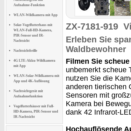
Aufnahme-Funktion
WLAN-Wildkamera mit App
ZX-7181-919
V
Solar-Vogelfutterhaus mit
WLAN-Full-HD-Kamera,
PIR-Sensor und IR-
Erleben Sie spa
Nachtsicht
Waldbewohner
Nachtsichtbrille
Filmen Sie scheue 
4G LTE-Akku-Wildkamera
mit App
unbemerkt scheue T
WLAN-Solar-Wildkamera mit
nutzen Sie die Kam
App und 4K-Auflösung
anderen tierischen
Nachtsichtgerät mit
Sensoren mit großz
Aufnahmefunktion
Kamera bei Bewegu
Vogelfutterhäuser mit Full-
dank 42 Infrarot-LE
HD-Kamera, PIR-Sensor und
IR-Nachtsicht
Hochauflösende A