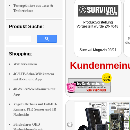
Testergebnisse aus Tests &
Testberichten
Produktvorstellung
Produkt-Suche:
Vorgestellt wurde ZX-7048.
T
die
Ti
Survival Magazin 03/21
Shopping:
G
Kundenmeinu
Wildtierkamera
4G/LTE-Solar-Wildkamera
mit Akku und App
4K-WLAN-Wildkamera mit
App
Vogelfutterhaus mit Full-HD-
Kamera, PIR-Sensor und IR-
Nachtsicht
Binokulares QHD-
Nachtsichtgerät mit