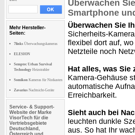
Überwachen Sie
Smartphone und
Überwachen Sie Ih
Mehr Hersteller-
Sicherheits-Kameras
Seiten:
flexibel dort auf, 
7links
Überwachungskameras
Netzteile noch Net
ELESION
Semptec Urban Survival
Hat alles, was Si
Technology
Heizstrahler
Kamera-Gehäuse st
Somikon
Kameras für Nistkasten
automatische Aufn
Zavarius
Nachtsicht-Geräte
Erreichbarkeit.
Service- & Support-
Sieht auch bei Nach
Website der Marke
VisorTech für die
leuchten dunkle S
Vertriebsgebiete
aus. So hat Ihr wac
Deutschland,
Österreich und