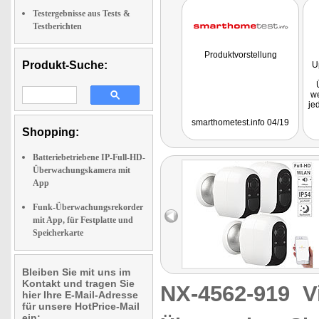
Testergebnisse aus Tests &
Testberichten
Produktvorstellung
Produkt-Suche:
U
we
je
smarthometest.info 04/19
Shopping:
Batteriebetriebene IP-Full-HD-
Überwachungskamera mit
App
Funk-Überwachungsrekorder
mit App, für Festplatte und
Speicherkarte
Bleiben Sie mit uns im
Kontakt und tragen Sie
NX-4562-919
V
hier Ihre E-Mail-Adresse
für unsere HotPrice-Mail
ein: