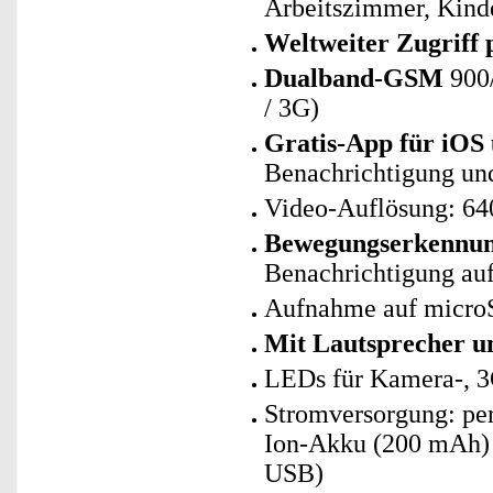
Arbeitszimmer, Kin
Weltweiter Zugrif
Dualband-GSM
900
/ 3G)
Gratis-App für iOS
Benachrichtigung und
Video-Auflösung: 64
Bewegungserkennun
Benachrichtigung auf
Aufnahme auf microS
Mit Lautsprecher u
LEDs für Kamera-, 
Stromversorgung: per 
Ion-Akku (200 mAh) f
USB)