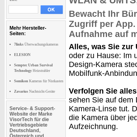
WLAN & UMTS,
Bewacht
Ihr Bü
Zugriff
per App.
Mehr Hersteller-
Aufnahme
auf m
Seiten:
7links
Überwachungskameras
Alles, was Sie zu
oder zu Hause: Im 
ELESION
Design-Kamera st
Semptec Urban Survival
Technology
Heizstrahler
Mobilfunk-Anbindun
Somikon
Kameras für Nistkasten
Verfolgen Sie alles
Zavarius
Nachtsicht-Geräte
sehen Sie auf dem 
Kamera-Linse tut. 
Service- & Support-
Website der Marke
die Kamera über jed
VisorTech für die
Aufzeichnung.
Vertriebsgebiete
Deutschland,
Österreich und