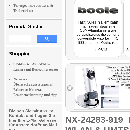
Testergebnisse aus Tests &
Testberichten
Fazit: "Alles in allem kann
Produkt-Suche:
man sagen, dass eine
GSM-Alarmkamera wie
beispielsweise die von uns
verwendete Visortech IPC
600 eine gute Möglichkeit
ist, das eigene Boot auch
boote 06/18
Sm
über große Distanzen
Shopping:
einfach per Handy zu
überwachen."
SIM-Karten-WLAN-IP-
Kamera mit Bewegungssensor
Netzwerk-
Überwachungssysteme mit
Rekorder, Kamera,
Personenerkennung und App
Bleiben Sie mit uns im
Kontakt und tragen Sie
NX-24283-919
hier Ihre E-Mail-Adresse
für unsere HotPrice-Mail
ein: