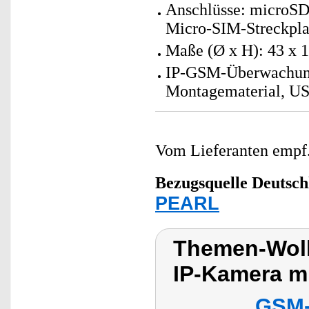
Anschlüsse: microSD
Micro-SIM-Streckpla
Maße (Ø x H): 43 x 
IP-GSM-Überwachung
Montagematerial, US
Vom Lieferanten emp
Bezugsquelle
Deutsch
PEARL
Themen-Wol
IP-Kamera m
GSM-