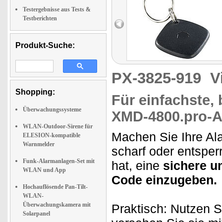
Testergebnisse aus Tests &
Testberichten
Produkt-Suche:
PX-3825-919
V
Shopping:
Für einfachste,
Überwachungssysteme
XMD-4800.pro-A
WLAN-Outdoor-Sirene für
Machen Sie Ihre A
ELESION-kompatible
Warnmelder
scharf oder entsperr
Funk-Alarmanlagen-Set mit
hat, eine
sichere u
WLAN und App
Code einzugeben.
Hochauflösende Pan-Tilt-
WLAN-
Überwachungskamera mit
Praktisch: Nutzen S
Solarpanel