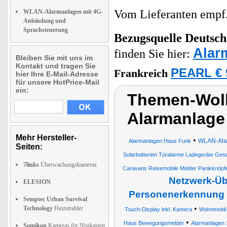
Vom Lieferanten emp
WLAN-Alarmanlagen mit 4G-
Anbindung und
Sprachsteuerung
Bezugsquelle
Deutsch
Alar
finden Sie hier:
Bleiben Sie mit uns im
Kontakt und tragen Sie
PEARL € 
Frankreich
hier Ihre E-Mail-Adresse
für unsere HotPrice-Mail
ein:
Themen-Wol
Alarmanlage
Mehr Hersteller-
•
WLAN-Alar
Alarmanlagen Haus Funk
Seiten:
Solarbatterien Türalarme Ladegeräte G
7links
Überwachungskameras
Caravans Reisemobile Melder Panikknöpf
Netzwerk-Üb
ELESION
Personenerkennung
Semptec Urban Survival
•
Technology
Heizstrahler
Touch-Display inkl. Kamera
Wohnmobil
•
Haus Bewegungsmelder
Alarmanlagen 
Somikon
Kameras für Nistkasten