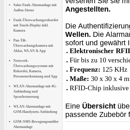
versehen Sie sie m
Solar-Funk-Alarmanlage mit
Angestellten.
Außen-Sirene
Funk-Überwachungsrekorder
Die Authentifizierun
mit Touch-Display inkl.
Kamera
Wellen.
Die Alarma
Pan-Tilt-
sofort und gewährt
Überwachungskamera mit
Elektronischer RFI
Akku, WLAN & App
Für bis zu 10 versch
Netzwerk-
Überwachungssysteme mit
Frequenz:
125 KHz
Rekorder, Kamera,
Personenerkennung und App
Maße:
30 x 30 x 4 m
WLAN-Alarmanlage mit 4G-
RFID-Chip inklusive 
Anbindung und
Sprachsteuerung
Eine
Übersicht
über
WLAN-Alarmanlage mit
GSM-Handynetz-Anbindung
passende Zubebör f
GSM-/SMS-Bewegungsmelder
Alarmanlage