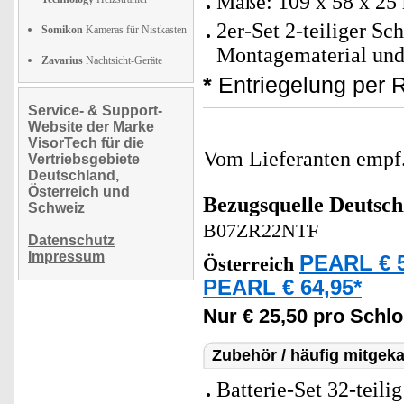
Maße: 109 x 58 x 25
2er-Set 2-teiliger Sc
Somikon
Kameras für Nistkasten
Montagematerial und
Zavarius
Nachtsicht-Geräte
*
Entriegelung per R
Service- & Support-
Website der Marke
VisorTech für die
Vom Lieferanten emp
Vertriebsgebiete
Deutschland,
Österreich und
Bezugsquelle
Deutsch
Schweiz
B07ZR22NTF
Datenschutz
Impressum
PEARL € 5
Österreich
PEARL € 64,95*
Nur € 25,50 pro Schlo
Zubehör / häufig mitgeka
Batterie-Set 32-teili