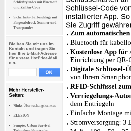
Schließzylinder mit Bluetooth
Schlüssel-Code von
und Zahlen-Code
installierter App. 
Sicherheits-Türbeschläge mit
Fingerabdruck-Scanner und
Sie Zugriff gewähr
Transponder
Zum automatischen 
Bluetooth für kabell
Bleiben Sie mit uns im
Kontakt und tragen Sie
Kostenlose App für
hier Ihre E-Mail-Adresse
für unsere HotPrice-Mail
Einrichtung per QR-
ein:
Digitale Schlüssel-
von Ihrem Smartphone
RFID-Schlüssel zum
Mehr Hersteller-
Verriegelungs-Autom
Seiten:
dem Entriegeln
7links
Überwachungskameras
Einfache Montage mi
ELESION
Stromversorgung: 3 B
Semptec Urban Survival
Technology
Heizstrahler