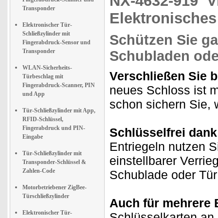
NX-4632-919
V
Transponder
Elektronisches
Elektronischer Tür-
Schließzylinder mit
Schützen Sie g
Fingerabdruck-Sensor und
Transponder
Schubladen ode
WLAN-Sicherheits-
Verschließen Sie
Türbeschlag mit
Fingerabdruck-Scanner, PIN
neues Schloss ist 
und App
schon sichern Sie, 
Tür-Schließzylinder mit App,
RFID-Schlüssel,
Fingerabdruck und PIN-
Schlüsselfrei dank
Eingabe
Entriegeln nutzen S
Tür-Schließzylinder mit
einstellbarer Verri
Transponder-Schlüssel &
Zahlen-Code
Schublade oder Tür
Motorbetriebener ZigBee-
Türschließzylinder
Auch für mehrere 
Elektronischer Tür-
Schlüsselkarten an 