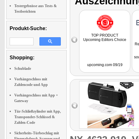
Auszeichnun
Testergebnisse aus Tests &
Testberichten
Produkt-Suche:
TOP PRODUCT
Upcoming Editors Choice
Re
Shopping:
so
upcoming.com 09/19
Schublade
fu
Vorhängeschloss mit
Zahlencode und App
Vorhängeschloss mit App +
Gateway
Tür-Schließzylinder mit App,
Transponder-Schlüssel &
Zahlen-Code
Sicherheits-Türbeschlag mit
Fingerabdruck-Scanner und