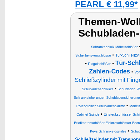
PEARL € 11,99*
Themen-Wolk
Schubladen-
Schrankschloß-Möbelschlößer
•
Tür-Schließzy
Sicherheitsverschlüsse
Tür-Sch
•
•
Riegelschlößer
Zahlen-Codes
•
Vor
Schließzylinder mit Fi
•
Schubladenschlößer
Schubladen-Ve
Schranksicherungen Schubladensicherung
•
Rollcontainer Schubladenalarme
Möbels
•
Cabinet Spinde
Einsteckschlösser Schl
Briefkastenschläßer Elektroschlösser Boot
•
Keys Schränke digitales
Schub
Schließzylinder mit Transpo