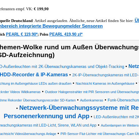
eferanten empf. VK:
€ 199,90
Ü
quelle
Deutschland
: Artikel ausgelaufen. Ähnliche, neue Artikel finden Sie hier:
bereich integrierte Bewegungmelder Sensoren
PEARL € 119,90*
PEARL 419,90 zł*
eich
;
Polen
hemen-Wolke rund um Außen Überwachungs
SD-Aufzeichnung)
•
Net
D-Außenleuchten mit 2K-Überwachungskameras und Objekt-Tracking
 HDD-Recorder & IP-Kameras
•
2K-IP-Überwachungskameras mit LED-Fl
•
•
chtung im Außengehäuse LEDs außen draußen
Nachtsicht Kameras im Außengehäuse
•
krder Videos Wildkameras
Outdoor Halogenstrahler mit PIR Sensoren und Überwachun
•
•
Funk-Überwachungs
ahme Rekorder Überwachungsrecorder SD-Karten
Außenkameras
Netzwerk-Überwachungssysteme mit Re
•
Personenerkennung und App
•
LED-Außenleuchten mit 
•
wachungskameras mit LED-Licht, Sirene, WLAN und App
Außenlampen im Wetters
•
achtsicht Videoüberwachungs Anlage
PIR-Sensor-Flut-Lichter mit Überwachungs-Cam 