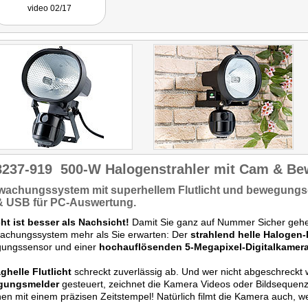
Funktionen: taghelles
video 02/17
Flutlicht, das nicht nur
dunkle Stellen beleuchtet,
sondern auch abschreckt,
undeine Sicherheitskamera,
die in drei Modi Aufnahmen
macht und zeigt, wer sich
auf dem eigenen
Grundstück aufhält."
8237-919
500-W Halogenstrahler mit Cam & B
wachungssystem
mit superhellem Flutlicht und
bewegungsg
 & USB für PC-Auswertung.
ht ist besser als Nachsicht!
Damit Sie ganz auf Nummer Sicher gehen
achungssystem mehr als Sie erwarten: Der
strahlend helle Halogen-
ungssensor und einer
hochauflösenden 5-Megapixel-Digitalkamer
aghelle Flutlicht
schreckt zuverlässig ab. Und wer nicht abgeschreckt w
gungsmelder
gesteuert, zeichnet die Kamera Videos oder Bildseque
en mit einem präzisen Zeitstempel! Natürlich filmt die Kamera auch, wen