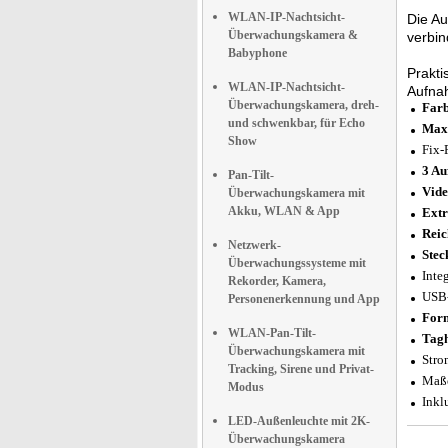
WLAN-IP-Nachtsicht-
Die Au
Überwachungskamera &
verbi
Babyphone
Prakti
WLAN-IP-Nachtsicht-
Aufn
Überwachungskamera, dreh-
Farb
und schwenkbar, für Echo
Maxi
Show
Fix-
3 A
Pan-Tilt-
Vide
Überwachungskamera mit
Akku, WLAN & App
Extr
Reic
Netzwerk-
Stec
Überwachungssysteme mit
Inte
Rekorder, Kamera,
USB-
Personenerkennung und App
For
WLAN-Pan-Tilt-
Tagh
Überwachungskamera mit
Stro
Tracking, Sirene und Privat-
Maße
Modus
Inkl
LED-Außenleuchte mit 2K-
Überwachungskamera