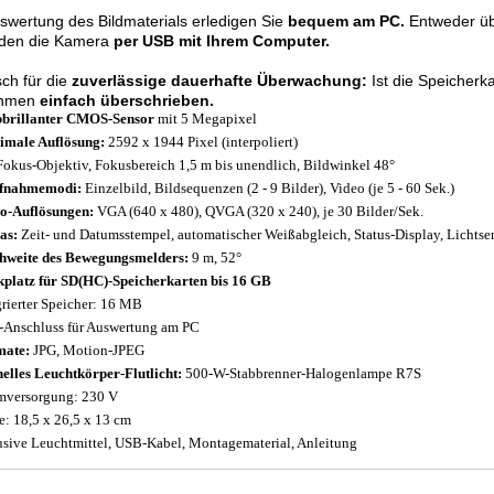
swertung des Bildmaterials erledigen Sie
bequem am PC.
Entweder übe
nden die Kamera
per USB mit Ihrem Computer.
sch für die
zuverlässige dauerhafte Überwachung:
Ist die Speicherka
ahmen
einfach überschrieben.
brillanter CMOS-Sensor
mit 5 Megapixel
male Auflösung:
2592 x 1944 Pixel (interpoliert)
Fokus-Objektiv, Fokusbereich 1,5 m bis unendlich, Bildwinkel 48°
ufnahmemodi:
Einzelbild, Bildsequenzen (2 - 9 Bilder), Video (je 5 - 60 Sek.)
o-Auflösungen:
VGA (640 x 480), QVGA (320 x 240), je 30 Bilder/Sek.
as:
Zeit- und Datumsstempel, automatischer Weißabgleich, Status-Display, Lichtse
hweite des Bewegungsmelders:
9 m, 52°
kplatz für SD(HC)-Speicherkarten bis 16 GB
grierter Speicher: 16 MB
Anschluss für Auswertung am PC
mate:
JPG, Motion-JPEG
elles Leuchtkörper-Flutlicht:
500-W-Stabbrenner-Halogenlampe R7S
mversorgung: 230 V
: 18,5 x 26,5 x 13 cm
usive Leuchtmittel, USB-Kabel, Montagematerial, Anleitung