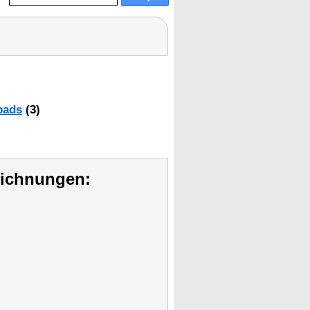
oads
(3)
eichnungen: