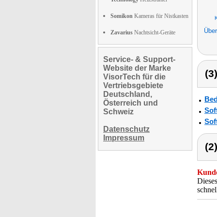
Somikon
Kameras für Nistkasten
K
Über
Zavarius
Nachtsicht-Geräte
Service- & Support-
Website der Marke
(3
VisorTech für die
Vertriebsgebiete
Deutschland,
Bed
Österreich und
Sof
Schweiz
Sof
Datenschutz
Impressum
(2
Kunde
Dieses
schnel