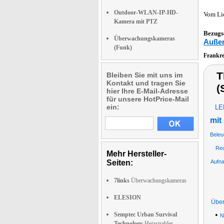
Outdoor-WLAN-IP-HD-
Vom Li
Kamera mit PTZ
Bezugs
Überwachungskameras
Außen
(Funk)
Frankr
T
Bleiben Sie mit uns im
Kontakt und tragen Sie
(
hier Ihre E-Mail-Adresse
für unsere HotPrice-Mail
ein:
LE
mit
Beleu
Rec
Mehr Hersteller-
Seiten:
Aufn
7links
Überwachungskameras
ELESION
Über
•
Semptec Urban Survival
N
Technology
Heizstrahler