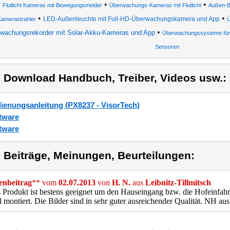
•
•
Flutlicht Kameras mit Bewegungsmelder
Überwachungs-Kameras mit Flutlicht
Außen-B
•
•
LED-Außenleuchte mit Full-HD-Überwachungskamera und App
amerastrahler
Ü
•
wachungsrekorder mit Solar-Akku-Kameras und App
Überwachungssysteme für 
Sensoren
) Download Handbuch, Treiber, Videos usw.:
ienungsanleitung (PX8237 - VisorTech)
tware
tware
) Beiträge, Meinungen, Beurteilungen:
nbeitrag
** vom
02.07.2013
von
H. N.
aus
Leibnitz-Tillmitsch
 Produkt ist bestens geeignet um den Hauseingang bzw. die Hofeinfah
l montiert. Die Bilder sind in sehr guter ausreichender Qualität. NH aus