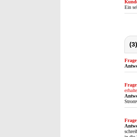
Kunde
Ein se
(3
Frage
Antwo
Frage
erhalt
Antwo
Stromv
Frage
Antwo
schrei
in die