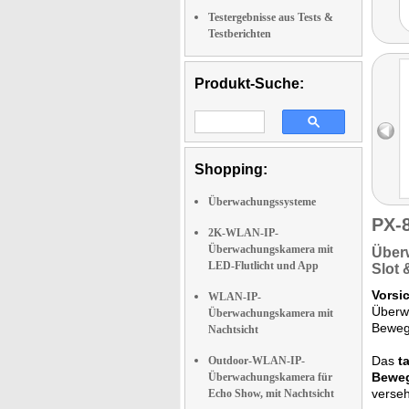
Testergebnisse aus Tests &
Testberichten
Produkt-Suche:
Shopping:
Überwachungssysteme
PX-
2K-WLAN-IP-
Überwachungskamera mit
Über
LED-Flutlicht und App
Slot
Vorsic
WLAN-IP-
Überw
Überwachungskamera mit
Beweg
Nachtsicht
Das
t
Outdoor-WLAN-IP-
Bewe
Überwachungskamera für
verseh
Echo Show, mit Nachtsicht