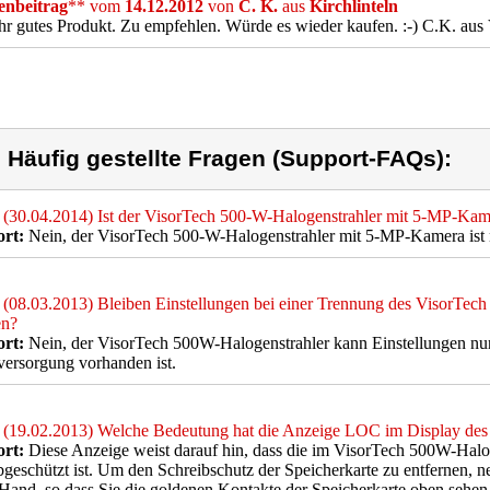
nbeitrag
** vom
14.12.2012
von
C. K.
aus
Kirchlinteln
hr gutes Produkt. Zu empfehlen. Würde es wieder kaufen. :-) C.K. aus
) Häufig gestellte Fragen (Support-FAQs):
(30.04.2014) Ist der VisorTech 500-W-Halogenstrahler mit 5-MP-Kam
rt:
Nein, der VisorTech 500-W-Halogenstrahler mit 5-MP-Kamera ist ni
(08.03.2013) Bleiben Einstellungen bei einer Trennung des VisorTec
en?
rt:
Nein, der VisorTech 500W-Halogenstrahler kann Einstellungen nur 
ersorgung vorhanden ist.
(19.02.2013) Welche Bedeutung hat die Anzeige LOC im Display des
rt:
Diese Anzeige weist darauf hin, dass die im VisorTech 500W-Halog
bgeschützt ist. Um den Schreibschutz der Speicherkarte zu entfernen, 
 Hand, so dass Sie die goldenen Kontakte der Speicherkarte oben sehen