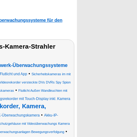
berwachungssysteme für den
-Kamera-Strahler
zwerk-Überwachungssysteme
•
utlicht und App
Sicherheitskameras im mit
Videorekorder versteckte DVs DVRs Spy Spion
•
gskameras
Flutlicht Außen Wandleuchten mit
rekorder mit Touch-Display inkl. Kamera
korder, Kamera,
•
2K-Überwachungskamera
Akku-IP-
chutzgehäuse mit Videoüberwachungs Kamera
•
Überwachungsanlagen Bewegungsverfolgung