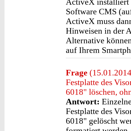
ActiveX installiert
Software CMS (auf
ActiveX muss dann 
Hinweisen in der A
Alternative könne
auf Ihrem Smartph
Frage
(15.01.2014
Festplatte des Vi
6018" löschen, ohn
Antwort:
Einzelne
Festplatte des Vi
6018" gelöscht we
formatiert werden.