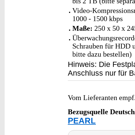
bis 2 TB (bitte separa
Video-Kompressionsra
1000 - 1500 kbps
Maße:
250 x 50 x 2
Überwachungsrecorde
Schrauben für HDD u
bitte dazu bestellen)
Hinweis: Die Festp
Anschluss nur für 
Vom Lieferanten emp
Bezugsquelle
Deutsch
PEARL