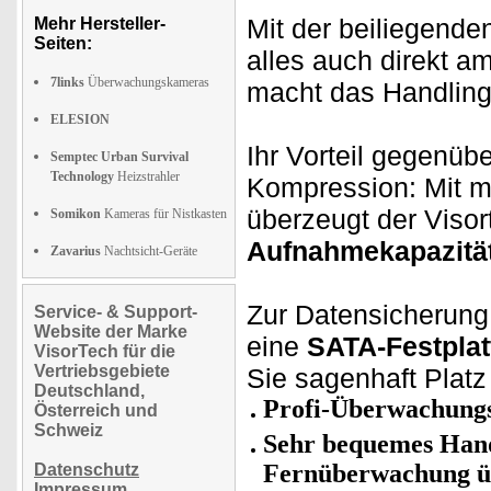
Mit der beiliegend
Mehr Hersteller-
Seiten:
alles auch direkt a
7links
Überwachungskameras
macht das Handling 
ELESION
Ihr Vorteil gegenü
Semptec Urban Survival
Technology
Heizstrahler
Kompression: Mit 
überzeugt der Viso
Somikon
Kameras für Nistkasten
Aufnahmekapazitä
Zavarius
Nachtsicht-Geräte
Zur Datensicherung
Service- & Support-
Website der Marke
eine
SATA-Festplat
VisorTech für die
Vertriebsgebiete
Sie sagenhaft Platz
Deutschland,
Profi-Überwachung
Österreich und
Schweiz
Sehr bequemes Hand
Fernüberwachung üb
Datenschutz
Impressum