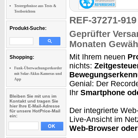
Testergebnisse aus Tests &
Testberichten
REF-37271-91
Produkt-Suche:
Geprüfter Versa
Monaten Gewähr
Mit Ihrem neuen
Pr
Shopping:
nichts:
Zeitgesteu
Funk-Überwachungsrekorder
Bewegungserkenn
mit Solar-Akku-Kameras und
App
Genial: Der Recorder
Ihr
Smartphone ode
Bleiben Sie mit uns im
Kontakt und tragen Sie
hier Ihre E-Mail-Adresse
Der integrierte Web
für unsere HotPrice-Mail
ein:
Live-Ansicht im Net
Web-Browser oder