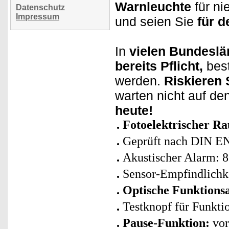
Warnleuchte
für ni
Datenschutz
Impressum
und seien Sie
für d
In
vielen Bundeslä
bereits Pflicht,
bes
werden.
Riskieren 
warten nicht auf d
heute!
Fotoelektrischer R
Geprüft nach DIN E
Akustischer Alarm: 8
Sensor-Empfindlichke
Optische Funktions
Testknopf für Funkti
Pause-Funktion:
vor