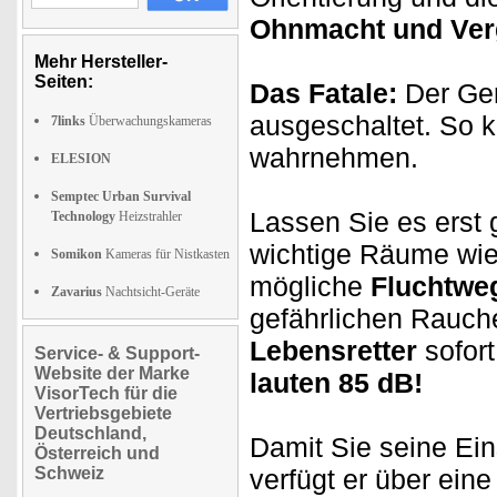
Ohnmacht und Ver
Mehr Hersteller-
Seiten:
Das Fatale:
Der Ger
ausgeschaltet. So 
7links
Überwachungskameras
wahrnehmen.
ELESION
Semptec Urban Survival
Lassen Sie es erst 
Technology
Heizstrahler
wichtige Räume wi
Somikon
Kameras für Nistkasten
mögliche
Fluchtwe
Zavarius
Nachtsicht-Geräte
gefährlichen Rauch
Lebensretter
sofort
Service- & Support-
Website der Marke
lauten 85 dB!
VisorTech für die
Vertriebsgebiete
Deutschland,
Damit Sie seine Ein
Österreich und
Schweiz
verfügt er über ein