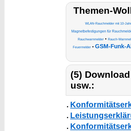
Themen-Wol
WLAN-Rauchmelder mit 10-Jahre
Magnetbefestigungen für Rauchmeld
•
Rauchwarnmelder
Rauch-Warnmel
GSM-Funk-A
•
Feuermelder
(5) Download
usw.:
Konformitätser
Leistungserklä
Konformitätser