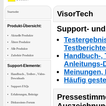
VisorTech
Startseite
Produkt-Übersicht:
Support- und
Aktuelle Produkte
Testergebni
Ältere Produkte
Testbericht
Alle Produkte
Handbuch-, T
Zubehör Produkte
Anleitungs-
Support-Elemente:
Meinungen, 
Handbuch-, Treiber-, Video-
Häufig geste
Downloads
Support-FAQs
Pressestimme
Erfahrungen, Beiträge
Diskussions-Forum
Auszeichnun