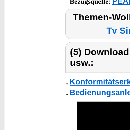
PEAR
Bezugsquelle
:
Themen-Wolk
Tv Si
(5) Download
usw.:
Konformitätser
Bedienungsanle