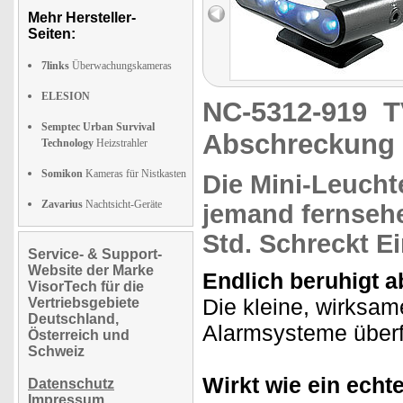
Mehr Hersteller-
Seiten:
7links
Überwachungskameras
ELESION
NC-5312-919
T
Semptec Urban Survival
Abschreckung
Technology
Heizstrahler
Somikon
Kameras für Nistkasten
Die
Mini-Leucht
Zavarius
Nachtsicht-Geräte
jemand
fernseh
Std.
Schreckt Ei
Service- & Support-
Website der Marke
Endlich beruhigt 
VisorTech für die
Die kleine, wirksa
Vertriebsgebiete
Deutschland,
Alarmsysteme überf
Österreich und
Schweiz
Wirkt wie ein echte
Datenschutz
Impressum