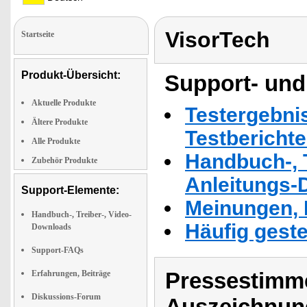
VisorTech
Startseite
Produkt-Übersicht:
Support- und
Aktuelle Produkte
Testergebni
Ältere Produkte
Testbericht
Alle Produkte
Handbuch-, T
Zubehör Produkte
Anleitungs-
Support-Elemente:
Meinungen, 
Handbuch-, Treiber-, Video-
Häufig geste
Downloads
Support-FAQs
Pressestimme
Erfahrungen, Beiträge
Diskussions-Forum
Auszeichnun