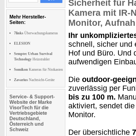
Sicherheit
für H
Kamera
mit IR-N
Mehr Hersteller-
Monitor,
Aufnah
Seiten:
7links
Überwachungskameras
Ihr unkomplizier
schnell, sicher und 
ELESION
Hof und Büro. Und 
Semptec Urban Survival
Technology
Heizstrahler
aufwendigen Einba
Somikon
Kameras für Nistkasten
Die
outdoor-geeig
Zavarius
Nachtsicht-Geräte
zuverlässig per Fun
bis zu 100 m.
Manue
Service- & Support-
Website der Marke
aktiviert, sendet d
VisorTech für die
Monitor.
Vertriebsgebiete
Deutschland,
Österreich und
Schweiz
Der übersichtliche
7