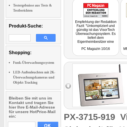
Testergebnisse aus Tests &
Testberichten
Empfehlung der Redaktion
Produkt-Suche:
Fazit: "Unkompliziert und
günstig ist das VisorTech
Überwachungssystem. Es
liefert dem
Eigenheimbesitzer eine
schnell funktionierende
PC Magazin 10/16
MM
Lösung, um sein
Shopping:
Grundstück im Blick zu
haben."
Getestet wurde PX-3716
Funk-Überwachungssystem
LED-Außenleuchten mit 2K-
Überwachungskameras und
Objekt-Tracking
Bleiben Sie mit uns im
Kontakt und tragen Sie
hier Ihre E-Mail-Adresse
für unsere HotPrice-Mail
PX-3715-919
V
ein: