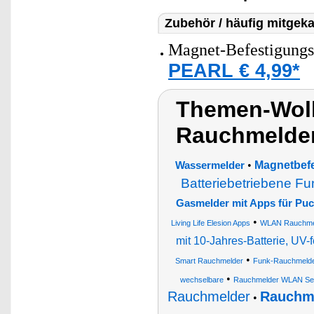
Zubehör / häufig mitgeka
Magnet-Befestigungs
PEARL € 4,99*
Themen-Wolk
Rauchmelde
•
Magnetbefe
Wassermelder
Batteriebetriebene F
Gasmelder mit Apps für Pu
•
Living Life Elesion Apps
WLAN Rauchme
mit 10-Jahres-Batterie, UV-f
•
Smart Rauchmelder
Funk-Rauchmeld
•
wechselbare
Rauchmelder WLAN Se
Rauchmelder
Rauchme
•