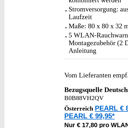
kombiniert werden
Stromversorgung: aus
Laufzeit
Maße: 80 x 80 x 32 
5 WLAN-Rauchwarnme
Montagezubehör (2 D
Anleitung
Vom Lieferanten emp
Bezugsquelle
Deutsch
B0B88VH2QV
PEARL € 8
Österreich
PEARL € 99,95*
Nur € 17,80 pro WLA