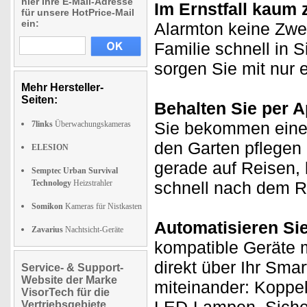
hier Ihre E-Mail-Adresse
Im Ernstfall kaum 
für unsere HotPrice-Mail
ein:
Alarmton keine Zwei
Familie schnell in 
sorgen Sie mit nur 
Mehr Hersteller-
Seiten:
Behalten Sie per A
Sie bekommen eine
7links
Überwachungskameras
den Garten pflegen
ELESION
gerade auf Reisen,
Semptec Urban Survival
Technology
Heizstrahler
schnell nach dem R
Somikon
Kameras für Nistkasten
Automatisieren Si
Zavarius
Nachtsicht-Geräte
kompatible Geräte m
direkt über Ihr Sma
Service- & Support-
Website der Marke
miteinander: Koppel
VisorTech für die
Vertriebsgebiete