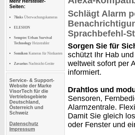
Alexa-kompati
Mehr Hersteller-
Seiten:
Schlägt Alarm p
7links
Überwachungskameras
Benachrichtigu
ELESION
Sprachbefehl-S
Semptec Urban Survival
Technology
Heizstrahler
Sorgen Sie für Sic
schützt Ihr Hab und
Somikon
Kameras für Nistkasten
weltweit sofort per
Zavarius
Nachtsicht-Geräte
informiert.
Service- & Support-
Website der Marke
Drahtlos und modul
VisorTech für die
Vertriebsgebiete
Sensoren, Fernbedi
Deutschland,
Alarmzentrale. Flex
Österreich und
Schweiz
Damit Sie gleich lo
oder Fenster und e
Datenschutz
Impressum