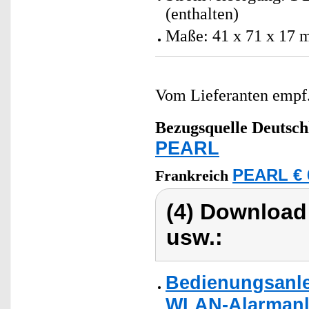
(enthalten)
Maße: 41 x 71 x 17 m
Vom Lieferanten emp
Bezugsquelle
Deutsch
PEARL
PEARL € 
Frankreich
(4) Download
usw.:
Bedienungsanlei
WLAN-Alarmanlag