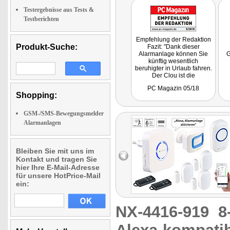
Testergebnisse aus Tests &
Testberichten
Empfehlung der Redaktion
Produkt-Suche:
Fazit: "Dank dieser
Alarmanlage können Sie
G
künftig wesentlich
beruhigter in Urlaub fahren.
Der Clou ist die
Erweiterbarkeit der Anlage,
PC Magazin 05/18
sodass sich auch größere
Shopping:
Häuser komplett
überwachen lassen."
Getestet wurde NX4406
GSM-/SMS-Bewegungsmelder
Alarmanlagen
Bleiben Sie mit uns im
Kontakt und tragen Sie
hier Ihre E-Mail-Adresse
für unsere HotPrice-Mail
ein:
NX-4416-919
8