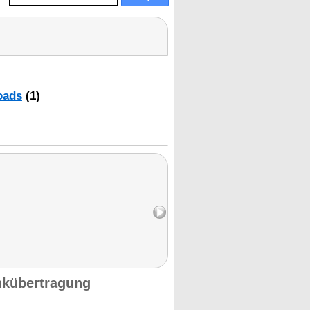
oads
(1)
nkübertragung