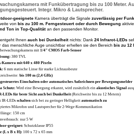
wachungskamera
mit Funkübertragung
bis zu 100 Meter.
Au
ungsgesteuert. Integr.
Mikro & Lautsprecher.
tdoor-geeignete
Kamera überträgt die Signale
zuverlässig per Funk
weite von
bis zu 100 m. Ferngesteuert oder durch Bewegung
aktivi
und Ton in Top-Qualität
an den passenden Monitor.
 entgeht Ihnen
auch bei Dunkelheit
nichts: Dank
24 Infrarot-LEDs
seh
ür das menschliche Auge unsichtbar erhellen sie den Bereich
bis zu 12
berwachungskamera mit
1/4" CMOS Farb-Sensor
ösung:
380 TVL
Kamera mit 640 x 480 Pixeln
k:
6 mm statische Linse für starke Lichtausbeute
reichweite:
bis 100 m (2,4 GHz)
gesteuertes Einschalten oder automatisches Aufzeichnen per Bewegungsmelder
a Schutz:
Wird eine Bewegung erkannt, wird zusätzlich ein
akustisches Signal
ausg
R-LEDs für beste Sicht auch bei Dunkelheit
(Reichweite bis zu 12 Metern)
:
IR-LEDs
schalten
sich bei zu geringer Helligkeit
automatisch zu
griertes Mikrofon und Lautsprecher für 2-Wege-Kommunikation
llänge: 150 cm
mverbrauch: nur 5 W
oor-geeignet:
Schutzklasse IP55
 (L x B x H):
100 x 72 x 65 mm