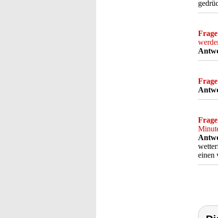
gedrüc
Frage
werde
Antwo
Frage
Antwo
Frage
Minute
Antwo
wetter
einen 