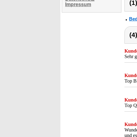
(1
Impressum
Bed
(4
Kunde
Sehr g
Kunde
Top Bi
Kunde
Top Qu
Kunde
Wunde
und es