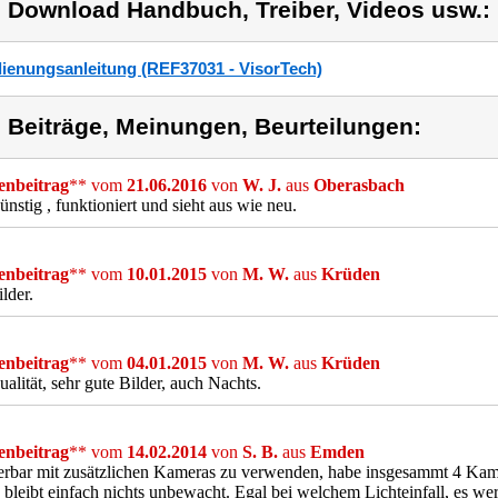
) Download Handbuch, Treiber, Videos usw.:
ienungsanleitung (REF37031 - VisorTech)
) Beiträge, Meinungen, Beurteilungen:
nbeitrag
** vom
21.06.2016
von
W. J.
aus
Oberasbach
ünstig , funktioniert und sieht aus wie neu.
nbeitrag
** vom
10.01.2015
von
M. W.
aus
Krüden
lder.
nbeitrag
** vom
04.01.2015
von
M. W.
aus
Krüden
alität, sehr gute Bilder, auch Nachts.
nbeitrag
** vom
14.02.2014
von
S. B.
aus
Emden
rbar mit zusätzlichen Kameras zu verwenden, habe insgesammt 4 Kame
 bleibt einfach nichts unbewacht. Egal bei welchem Lichteinfall, es 