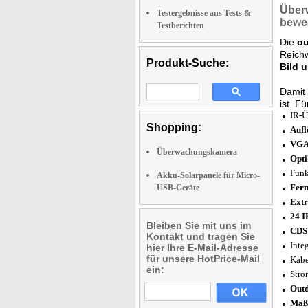
Über
Testergebnisse aus Tests &
beweg
Testberichten
Die
ou
Reich
Produkt-Suche:
Bild 
Damit
ist. F
IR-Ü
Shopping:
Aufl
VGA-
Überwachungskamera
Opti
Funk
Akku-Solarpanele für Micro-
Fern
USB-Geräte
Extr
24 I
Bleiben Sie mit uns im
CDS
Kontakt und tragen Sie
Inte
hier Ihre E-Mail-Adresse
für unsere HotPrice-Mail
Kabe
ein:
Stro
Outd
Maße