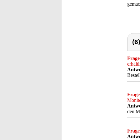
gemach
(6
Frage
erhält
Antwo
Beste
Frage
Monito
Antwo
den Mo
Frage
Antwo