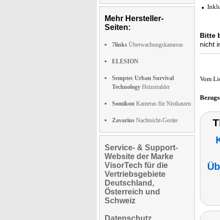
Inkl
Mehr Hersteller-
Seiten:
Bitte
nicht
7links
Überwachungskameras
ELESION
Semptec Urban Survival
Vom Li
Technology
Heizstrahler
Bezugs
Somikon
Kameras für Nistkasten
Zavarius
Nachtsicht-Geräte
T
Service- & Support-
Website der Marke
VisorTech für die
Üb
Vertriebsgebiete
Deutschland,
Österreich und
Schweiz
Datenschutz