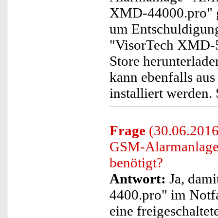
XMD-44000.pro" ge
um Entschuldigung.
"VisorTech XMD-54
Store herunterlade
kann ebenfalls au
installiert werden.
Frage
(30.06.2016)
GSM-Alarmanlage
benötigt?
Antwort:
Ja, dam
4400.pro" im Notf
eine freigeschalte