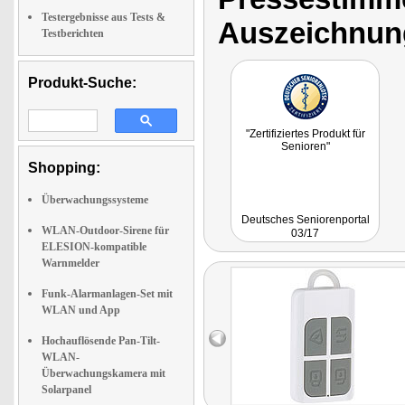
Testergebnisse aus Tests &
Auszeichnun
Testberichten
Produkt-Suche:
"Zertifiziertes Produkt für
Senioren"
Shopping:
Überwachungssysteme
Deutsches Seniorenportal
WLAN-Outdoor-Sirene für
03/17
ELESION-kompatible
Warnmelder
Funk-Alarmanlagen-Set mit
WLAN und App
Hochauflösende Pan-Tilt-
WLAN-
Überwachungskamera mit
Solarpanel