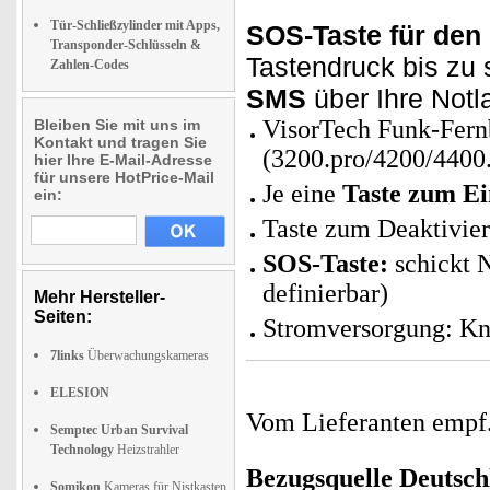
Tür-Schließzylinder mit Apps,
SOS-Taste für den 
Transponder-Schlüsseln &
Tastendruck bis zu 
Zahlen-Codes
SMS
über Ihre Notl
VisorTech Funk-Fer
Bleiben Sie mit uns im
Kontakt und tragen Sie
(3200.pro/4200/4400.
hier Ihre E-Mail-Adresse
für unsere HotPrice-Mail
Je eine
Taste zum Ei
ein:
Taste zum Deaktivier
SOS-Taste:
schickt 
definierbar)
Mehr Hersteller-
Seiten:
Stromversorgung: Kno
7links
Überwachungskameras
ELESION
Vom Lieferanten emp
Semptec Urban Survival
Technology
Heizstrahler
Bezugsquelle
Deutsch
Somikon
Kameras für Nistkasten