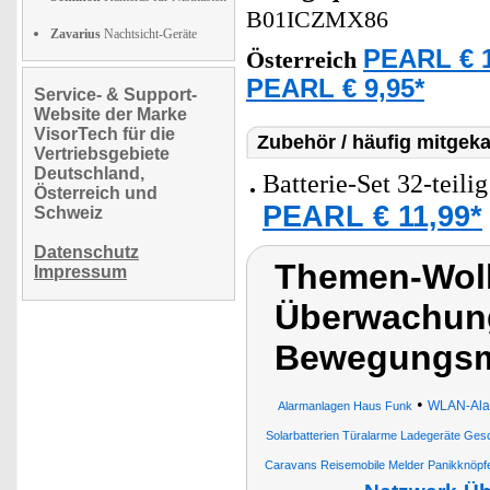
B01ICZMX86
Zavarius
Nachtsicht-Geräte
PEARL € 1
Österreich
PEARL € 9,95*
Service- & Support-
Website der Marke
VisorTech für die
Zubehör / häufig mitgeka
Vertriebsgebiete
Deutschland,
Batterie-Set 32-teili
Österreich und
PEARL € 11,99*
Schweiz
Datenschutz
Themen-Wol
Impressum
Überwachun
Bewegungsm
•
WLAN-Alar
Alarmanlagen Haus Funk
Solarbatterien Türalarme Ladegeräte G
Caravans Reisemobile Melder Panikknöpf