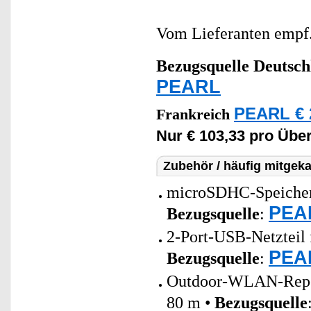
Vom Lieferanten emp
Bezugsquelle
Deutsch
PEARL
PEARL € 
Frankreich
Nur € 103,33 pro Üb
Zubehör / häufig mitgeka
microSDHC-Speicherk
PEAR
Bezugsquelle
:
2-Port-USB-Netzteil 
PEAR
Bezugsquelle
:
Outdoor-WLAN-Repeat
80 m •
Bezugsquelle