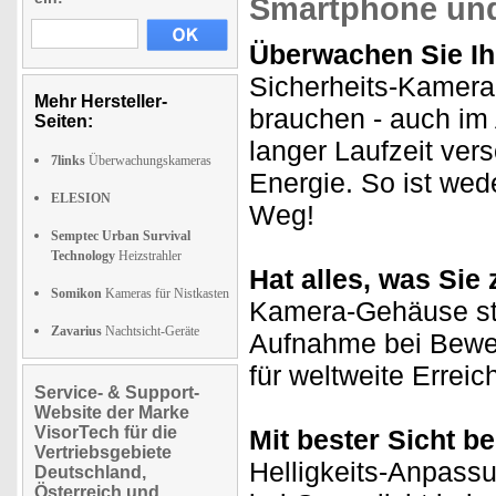
Smartphone und
Überwachen Sie Ih
Sicherheits-Kamera s
Mehr Hersteller-
brauchen - auch im 
Seiten:
langer Laufzeit ver
7links
Überwachungskameras
Energie. So ist wed
ELESION
Weg!
Semptec Urban Survival
Technology
Heizstrahler
Hat alles, was Si
Somikon
Kameras für Nistkasten
Kamera-Gehäuse st
Zavarius
Nachtsicht-Geräte
Aufnahme bei Bew
für weltweite Erreic
Service- & Support-
Website der Marke
VisorTech für die
Mit bester Sicht b
Vertriebsgebiete
Helligkeits-Anpass
Deutschland,
Österreich und