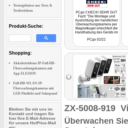
Testergebnisse aus Tests &
Testberichten
PCgo CHECK! SEHR GUT
Fazit: "Die Montage und
Ausrichtung der handlichen
Überwachungskamera per
Produkt-Suche:
Magnetkugel erleichtert die
Handhabung des Geräts im
Alltag deutlich. Die Qualität
PCgo 02/22
von Sensoren und
Aufnahmen ist gut."
Shopping:
Akkubetriebene IP-Full-HD-
Überwachungskamera mit
App ELESION
Full-HD-WLAN-IP-
Überwachungskameras mit
LED-Flutlicht und Solarpanel
ZX-5008-919
V
Bleiben Sie mit uns im
Kontakt und tragen Sie
hier Ihre E-Mail-Adresse
Überwachen Sie
für unsere HotPrice-Mail
ein: