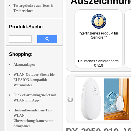
Auszeichnun
Testergebnisse aus Tests &
Testberichten
Produkt-Suche:
"Zertifiziertes Produkt für
Senioren"
Shopping:
Deutsches Seniorenportal
Alarmanlagen
07/19
WLAN-Outdoor-Sirene für
ELESION-kompatible
Warnmelder
Funk-Alarmanlagen-Set mit
WLAN und App
Hochauflösende Pan-Tilt-
WLAN-
Überwachungskamera mit
Solarpanel