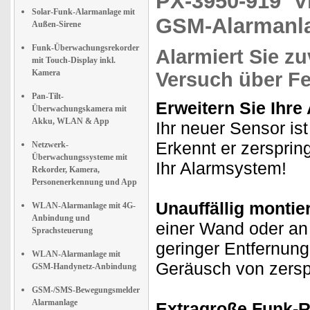
PX-3950-919
V
Solar-Funk-Alarmanlage mit
GSM-Alarmanl
Außen-Sirene
Funk-Überwachungsrekorder
Alarmiert Sie z
mit Touch-Display inkl.
Kamera
Versuch über Fe
Pan-Tilt-
Erweitern Sie Ihr
Überwachungskamera mit
Akku, WLAN & App
Ihr neuer Sensor is
Erkennt er zersprin
Netzwerk-
Überwachungssysteme mit
Ihr Alarmsystem!
Rekorder, Kamera,
Personenerkennung und App
Unauffällig montie
WLAN-Alarmanlage mit 4G-
Anbindung und
einer Wand oder an
Sprachsteuerung
geringer Entfernung
WLAN-Alarmanlage mit
Geräusch von zers
GSM-Handynetz-Anbindung
GSM-/SMS-Bewegungsmelder
Alarmanlage
Extragroße Funk-R