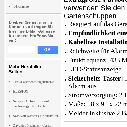
verwenden Sie den 
Türalarme
Gartenschuppen.
Bleiben Sie mit uns im
Reagiert auf das Ger
Kontakt und tragen Sie
hier Ihre E-Mail-Adresse
Empfindlichkeit eins
für unsere HotPrice-Mail
ein:
Kabellose Installati
Reichweite für Alar
Funkfrequenz: 433 
Mehr Hersteller-
LED-Statusanzeige
Seiten:
Sicherheits-Taster:
l
7links
Überwachungskameras
Alarm aus
ELESION
Stromversorgung: 2 
Semptec Urban Survival
Maße: 58 x 90 x 22 m
Technology
Heizstrahler
Melder inklusive 2 B
Somikon
Kameras für Nistkasten
Zavarius
Nachtsicht-Geräte