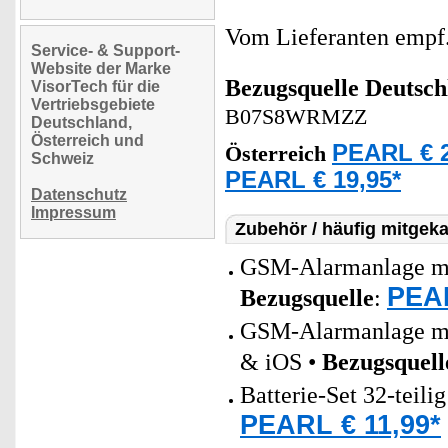
Vom Lieferanten emp
Service- & Support-
Website der Marke
Bezugsquelle
Deutsch
VisorTech für die
Vertriebsgebiete
B07S8WRMZZ
Deutschland,
Österreich und
PEARL € 2
Österreich
Schweiz
PEARL € 19,95*
Datenschutz
Impressum
Zubehör / häufig mitgeka
GSM-Alarmanlage mi
PEAR
Bezugsquelle
:
GSM-Alarmanlage mi
& iOS •
Bezugsquell
Batterie-Set 32-teili
PEARL € 11,99*