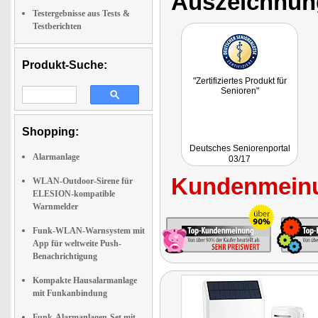
Auszeichnun
Testergebnisse aus Tests &
Testberichten
Produkt-Suche:
"Zertifiziertes Produkt für
Senioren"
Shopping:
Deutsches Seniorenportal
Alarmanlage
03/17
Kundenmeinu
WLAN-Outdoor-Sirene für
ELESION-kompatible
Warnmelder
Funk-WLAN-Warnsystem mit
App für weltweite Push-
Benachrichtigung
Kompakte Hausalarmanlage
mit Funkanbindung
Funk-Alarmanlagen-Set mit