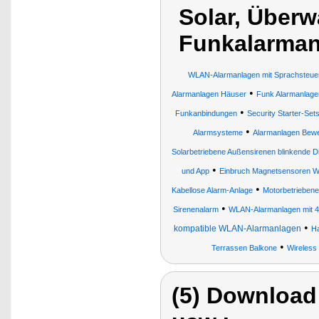
Solar, Über
Funkalarman
WLAN-Alarmanlagen mit Sprachsteue
•
Alarmanlagen Häuser
Funk Alarmanlage
•
Funkanbindungen
Security Starter-Set
•
Alarmsysteme
Alarmanlagen Bew
Solarbetriebene Außensirenen blinkende 
•
und App
Einbruch Magnetsensoren W
•
Kabellose Alarm-Anlage
Motorbetriebene
•
Sirenenalarm
WLAN-Alarmanlagen mit 4
•
kompatible WLAN-Alarmanlagen
H
•
Terrassen Balkone
Wireless 
(5) Download