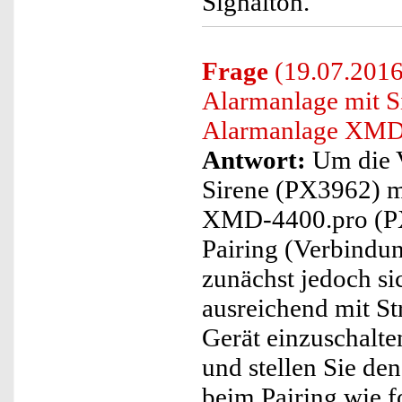
Signalton.
Frage
(19.07.2016)
Alarmanlage mit S
Alarmanlage XMD-
Antwort:
Um die V
Sirene (PX3962) 
XMD-4400.pro (PX
Pairing (Verbindun
zunächst jedoch si
ausreichend mit St
Gerät einzuschalte
und stellen Sie d
beim Pairing wie fo