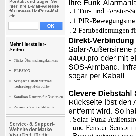
Ihre Funk-Alarmanl
Kontakt und tragen Sie
hier Ihre E-Mail-Adresse
1 Tür- und Fenster-S
für unsere HotPrice-Mail
ein:
1 PIR-Bewegungsmel
2 Fernbedienungen fü
Direkt-Verbindung 
Mehr Hersteller-
Solar-Außensirene 
Seiten:
4400.pro oder mit 
7links
Überwachungskameras
SOS-Armband, Infrar
ELESION
sogar per Kabel!
Semptec Urban Survival
Technology
Heizstrahler
Clevere Diebstahl
Somikon
Kameras für Nistkasten
Rückseite löst den 
Zavarius
Nachtsicht-Geräte
entfernt wird. So h
Solar-Funk-Außensire
Service- & Support-
und Fenster-Sensor m
Website der Marke
Bewegungsmelder mit
VisorTech für die