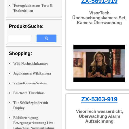
ZX-5691-919
Testergebnisse aus Tests &
Testberichten
VisorTech
Überwachungskamera Set,
Kamera Überwachung
Produkt-Suche:
Shopping:
Wild Nachtsichtkamera
Jagdkamera Wildkamera
Video-Kamera-System
Bluetooth Türschloss
ZX-5363-919
Tür Schließzylinder mit
Display
VisorTech wasserdicht,
Überwachung Alarm
Bildübertragung
Aufzeichnung
Bewegungserkennung Live
Fotoschuss Nachtaufnahme