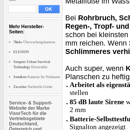
Metallfüße im Wass
Bei
Rohrbruch, Sc
Regen-, Tropf- un
Mehr Hersteller-
Seiten:
schon bei kleinst
mm reichen. Wenn S
7links
Überwachungskameras
Schlimmeres verhi
ELESION
Semptec Urban Survival
Auch super, wenn
K
Technology
Heizstrahler
Planschen zu hefti
Somikon
Kameras für Nistkasten
Arbeitet als eigens
Zavarius
Nachtsicht-Geräte
stellen
85 dB laute Sirene
w
Service- & Support-
Website der Marke
2 mm
VisorTech für die
Batterie-Selbsttestf
Vertriebsgebiete
Deutschland,
Signalton angezeigt
Österreich und