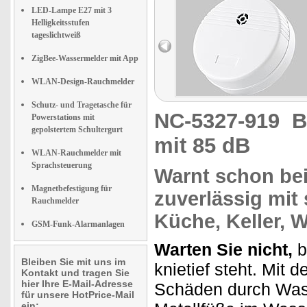
LED-Lampe E27 mit 3
Helligkeitsstufen
tageslichtweiß
ZigBee-Wassermelder mit App
WLAN-Design-Rauchmelder
Schutz- und Tragetasche für
NC-5327-919
B
Powerstations mit
gepolstertem Schultergurt
mit 85 dB
WLAN-Rauchmelder mit
Sprachsteuerung
Warnt schon
be
Magnetbefestigung für
zuverlässig mit
Rauchmelder
Küche, Keller, 
GSM-Funk-Alarmanlagen
Warten Sie nicht,
b
Bleiben Sie mit uns im
knietief steht. Mit
Kontakt und tragen Sie
hier Ihre E-Mail-Adresse
Schäden durch Wa
für unsere HotPrice-Mail
ein: