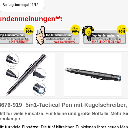
niedrige Preis macht (ihn)
Schlagstocklegal 11/18
definitiv zur
Kaufempfehlung der
Redaktion."
undenmeinungen**:
3676-919
5in1-Tactical Pen mit Kugelschreiber,
ift für viele Einsätze.
Für kleine und große Notfälle. Mehr
Si
henlampe.
ift für viele Einsätze:
Die fünf hilfreichen Funktionen Ihres neuen Meh