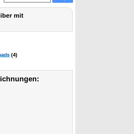
iber mit
oads
(4)
eichnungen: