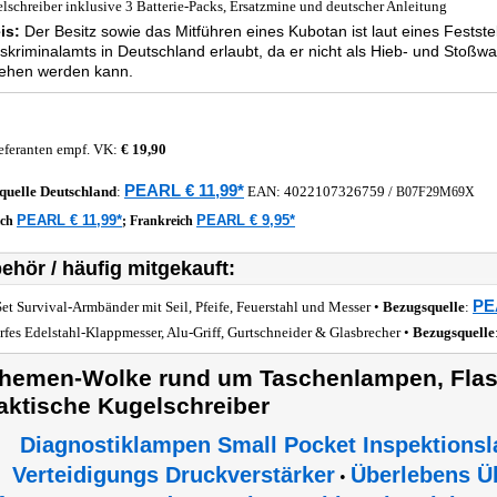
lschreiber inklusive 3 Batterie-Packs, Ersatzmine und deutscher Anleitung
is:
Der Besitz sowie das Mitführen eines Kubotan ist laut eines Festst
kriminalamts in Deutschland erlaubt, da er nicht als Hieb- und Stoßw
ehen werden kann.
eferanten empf. VK:
€ 19,90
PEARL € 11,99*
quelle
Deutschland
:
EAN:
4022107326759
/
B07F29M69X
PEARL € 11,99*
PEARL € 9,95*
ich
;
Frankreich
ehör / häufig mitgekauft:
PE
Set Survival-Armbänder mit Seil, Pfeife, Feuerstahl und Messer •
Bezugsquelle
:
rfes Edelstahl-Klappmesser, Alu-Griff, Gurtschneider & Glasbrecher •
Bezugsquelle
hemen-Wolke rund um Taschenlampen, Flas
aktische Kugelschreiber
Diagnostiklampen Small Pocket Inspektions
Verteidigungs Druckverstärker
Überlebens Ü
•