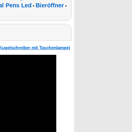
al Pens Led
Bieröffner
•
•
Kugelschreiber mit Taschenlampe)