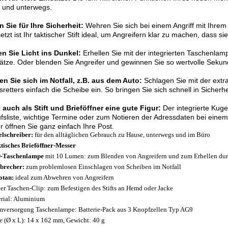
 und unterwegs.
 Sie für Ihre Sicherheit:
Wehren Sie sich bei einem Angriff mit Ihrem
etzt ist Ihr taktischer Stift ideal, um Angreifern klar zu machen, dass si
en Sie Licht ins Dunkel:
Erhellen Sie mit der integrierten Taschenl
ätze. Oder blenden Sie Angreifer und gewinnen Sie so wertvolle Sekun
en Sie sich im Notfall, z.B. aus dem Auto:
Schlagen Sie mit der extr
retters einfach die Scheibe ein. So bringen Sie sich schnell in Sicherhe
auch als Stift und Brieföffner eine gute Figur:
Der integrierte Kugels
fsliste, wichtige Termine oder zum Notieren der Adressdaten bei einem 
 öffnen Sie ganz einfach Ihre Post.
lschreiber:
für den alltäglichen Gebrauch zu Hause, unterwegs und im Büro
tisches Brieföffner-Messer
-Taschenlampe
mit 10 Lumen: zum Blenden von Angreifern und zum Erhellen du
brecher:
zum problemlosen Einschlagen von Scheiben im Notfall
otan:
ideal zum Abwehren von Angreifern
er Taschen-Clip: zum Befestigen des Stifts an Hemd oder Jacke
rial: Aluminium
mversorgung Taschenlampe: Batterie-Pack aus 3 Knopfzellen Typ AG9
 (Ø x L): 14 x 162 mm, Gewicht: 40 g