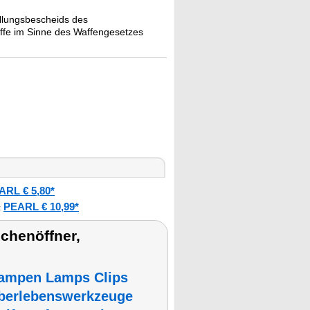
ellungsbescheids des
affe im Sinne des Waffengesetzes
ARL € 5,80*
PEARL € 10,99*
:
chenöffner,
lampen Lamps Clips
berlebenswerkzeuge