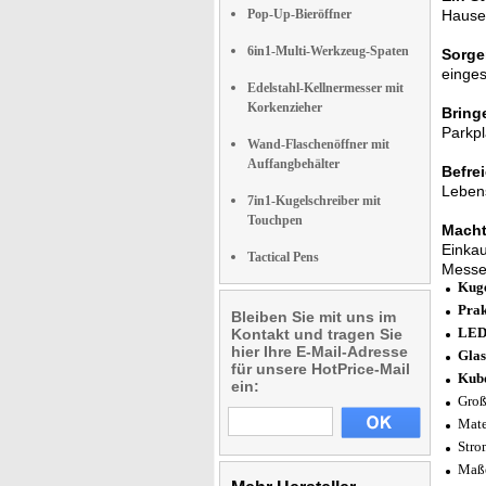
Pop-Up-Bieröffner
Hause
6in1-Multi-Werkzeug-Spaten
Sorgen
einges
Edelstahl-Kellnermesser mit
Korkenzieher
Bring
Parkpl
Wand-Flaschenöffner mit
Auffangbehälter
Befrei
Lebens
7in1-Kugelschreiber mit
Touchpen
Macht 
Einkau
Tactical Pens
Messer
Kuge
Prak
Bleiben Sie mit uns im
LED
Kontakt und tragen Sie
hier Ihre E-Mail-Adresse
Glas
für unsere HotPrice-Mail
Kub
ein:
Groß
Mate
Stro
Maße