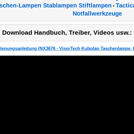
schen-Lampen Stablampen Stiftlampen
Tactic
•
Notfallwerkzeuge
) Download Handbuch, Treiber, Videos usw.:
ienungsanleitung (NX3676 - VisorTech Kubotan Taschenlampe, 