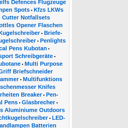
elfs Defences Flugzeuge
mpen Spots
Kfzs LKWs
•
Cutter Notfallsets
ottles Opener Flaschen
Kugelschreiber
Briefe-
•
ugelschreiber
Penlights
•
ical Pens Kubotan
•
sport Schreibgeräte
•
ubotane
Multi Purpose
•
Griff Briefschneider
hammer
Multifunktions
•
schenmesser Knifes
rheiten Breaker
Pen-
•
al Pens
Glasbrecher
•
•
als Aluminiume Outdoors
chtkugelschreiber
LED-
•
Handlampen Batterien