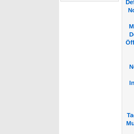
De
N
M
D
Öf
N
I
Ta
Mu