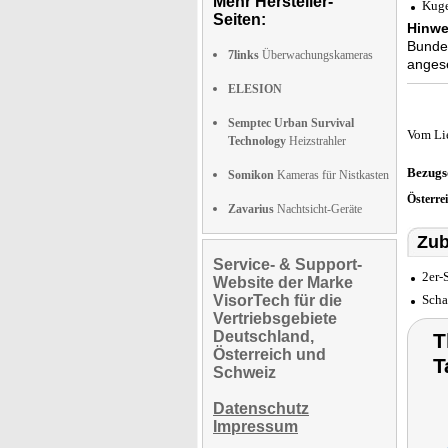
Mehr Hersteller-
Kuge
Seiten:
Hinwe
Bundes
7links
Überwachungskameras
anges
ELESION
Semptec Urban Survival
Vom Li
Technology
Heizstrahler
Bezugs
Somikon
Kameras für Nistkasten
Österre
Zavarius
Nachtsicht-Geräte
Zub
Service- & Support-
2er-
Website der Marke
VisorTech für die
Scha
Vertriebsgebiete
Deutschland,
T
Österreich und
T
Schweiz
Datenschutz
Impressum