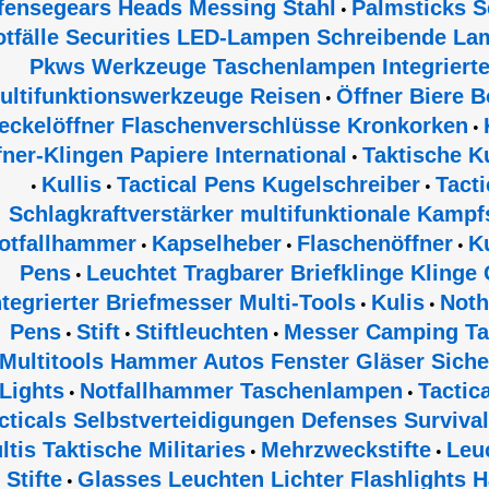
fensegears Heads Messing Stahl
Palmsticks S
•
otfälle Securities LED-Lampen Schreibende La
Pkws Werkzeuge Taschenlampen Integrierte 
ultifunktionswerkzeuge Reisen
Öffner Biere B
•
eckelöffner Flaschenverschlüsse Kronkorken
•
fner-Klingen Papiere International
Taktische K
•
Kullis
Tactical Pens Kugelschreiber
Tact
•
•
•
Schlagkraftverstärker multifunktionale Kampf
otfallhammer
Kapselheber
Flaschenöffner
K
•
•
•
Pens
Leuchtet Tragbarer Briefklinge Klinge 
•
ntegrierter Briefmesser Multi-Tools
Kulis
Not
•
•
Pens
Stift
Stiftleuchten
Messer Camping Ta
•
•
•
Multitools Hammer Autos Fenster Gläser Siche
Lights
Notfallhammer Taschenlampen
Tactic
•
•
cticals Selbstverteidigungen Defenses Surviv
ltis Taktische Militaries
Mehrzweckstifte
Leu
•
•
Stifte
Glasses Leuchten Lichter Flashlights 
•