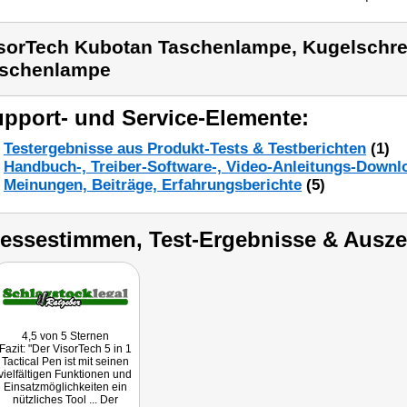
sorTech Kubotan Taschenlampe, Kugelschre
schenlampe
pport- und Service-Elemente:
Testergebnisse aus Produkt-Tests & Testberichten
(1)
Handbuch-, Treiber-Software-, Video-Anleitungs-Downl
Meinungen, Beiträge, Erfahrungsberichte
(5)
ressestimmen, Test-Ergebnisse & Ausz
4,5 von 5 Sternen
Fazit: "Der VisorTech 5 in 1
Tactical Pen ist mit seinen
vielfältigen Funktionen und
Einsatzmöglichkeiten ein
nützliches Tool ... Der