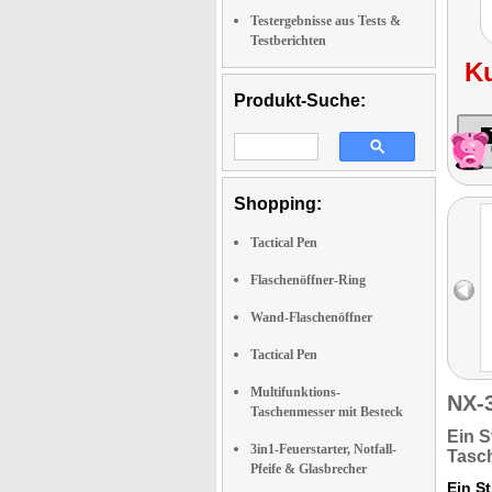
Testergebnisse aus Tests &
Testberichten
K
Produkt-Suche:
Shopping:
Tactical Pen
Flaschenöffner-Ring
Wand-Flaschenöffner
Tactical Pen
Multifunktions-
NX-
Taschenmesser mit Besteck
Ein St
3in1-Feuerstarter, Notfall-
Tasc
Pfeife & Glasbrecher
Ein St