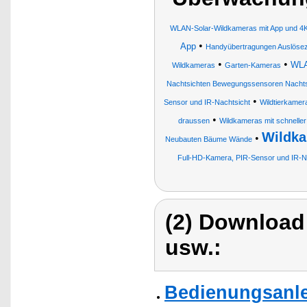
WLAN-Solar-Wildkameras mit App und 4K
•
App
Handyübertragungen Auslöseze
•
•
WLA
Wildkameras
Garten-Kameras
Nachtsichten Bewegungssensoren Nachts
•
Sensor und IR-Nachtsicht
Wildtierkamer
•
draussen
Wildkameras mit schnelle
Wildk
•
Neubauten Bäume Wände
Full-HD-Kamera, PIR-Sensor und IR-N
(2) Download
usw.:
Bedienungsanle