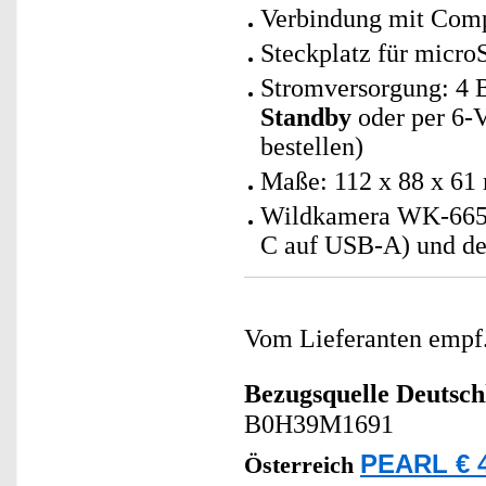
Verbindung mit Com
Steckplatz für micro
Stromversorgung: 4 
Standby
oder per 6-V
bestellen)
Maße: 112 x 88 x 61
Wildkamera WK-665.a
C auf USB-A) und de
Vom Lieferanten emp
Bezugsquelle
Deutsch
B0H39M1691
PEARL € 4
Österreich