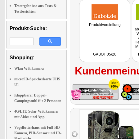
Testergebnisse aus Tests &
Testberichten
Produktvorstellung
Produkt-Suche:
ab
W
li
MP
4
GABOT 05/26
Shopping:
un
PI
Kundenmeinu
l
Wlan Wildkamera
Se
microSD-Speicherkarte UHS
U1
Klappbarer Doppel-
Campingstuhl für 2 Personen
4G/LTE-Solar-Wildkamera
mit Akku und App
Vogelfutterhaus mit Full-HD-
Kamera, PIR-Sensor und IR-
Nachtsicht