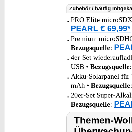
Zubehör / häufig mitgeka
PRO Elite microSDX
PEARL € 69,99*
Premium microSDHC-S
PEAR
Bezugsquelle
:
4er-Set wiederaufla
USB •
Bezugsquelle
Akku-Solarpanel für 
mAh •
Bezugsquelle
20er-Set Super-Alkal
PEAR
Bezugsquelle
:
Themen-Wol
Überwachung