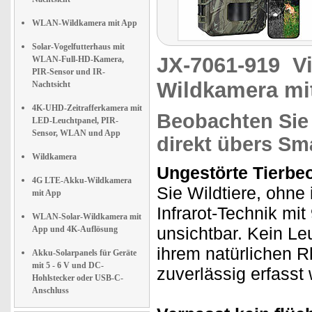
WLAN-Wildkamera mit App
Solar-Vogelfutterhaus mit
JX-7061-919
V
WLAN-Full-HD-Kamera,
PIR-Sensor und IR-
Wildkamera mi
Nachtsicht
4K-UHD-Zeitrafferkamera mit
Beobachten Sie 
LED-Leuchtpanel, PIR-
Sensor, WLAN und App
direkt übers S
Wildkamera
Ungestörte Tierbe
4G LTE-Akku-Wildkamera
Sie Wildtiere, ohne
mit App
Infrarot-Technik mi
WLAN-Solar-Wildkamera mit
unsichtbar. Kein Le
App und 4K-Auflösung
ihrem natürlichen 
Akku-Solarpanels für Geräte
mit 5 - 6 V und DC-
zuverlässig erfasst 
Hohlstecker oder USB-C-
Anschluss