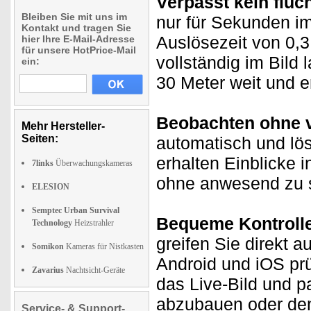
Verpasst kein flüc
Bleiben Sie mit uns im
nur für Sekunden im
Kontakt und tragen Sie
Auslösezeit von 0,
hier Ihre E-Mail-Adresse
für unsere HotPrice-Mail
vollständig im Bild
ein:
30 Meter weit und e
Beobachten ohne v
Mehr Hersteller-
Seiten:
automatisch und lös
erhalten Einblicke 
7links
Überwachungskameras
ohne anwesend zu s
ELESION
Semptec Urban Survival
Bequeme Kontroll
Technology
Heizstrahler
greifen Sie direkt 
Somikon
Kameras für Nistkasten
Android und iOS pr
Zavarius
Nachtsicht-Geräte
das Live-Bild und 
abzubauen oder den
Service- & Support-