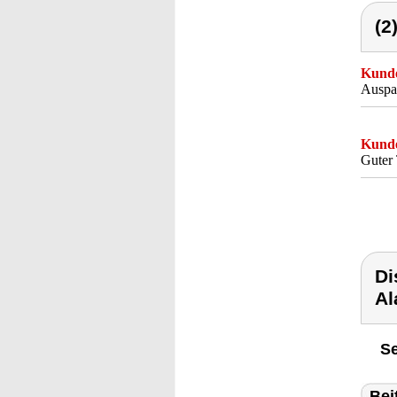
(2
Kunde
Auspac
Kunde
Guter 
Di
Al
Se
Bei