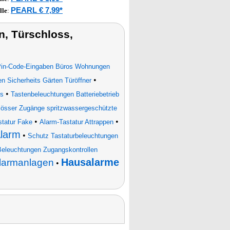
PEARL € 7,99*
lle
:
, Türschloss,
Pin-Code-Eingaben Büros Wohnungen
•
n Sicherheits Gärten Türöffner
•
es
Tastenbeleuchtungen Batteriebetrieb
össer Zugänge spritzwassergeschützte
•
•
tatur Fake
Alarm-Tastatur Attrappen
Alarm
•
Schutz Tastaturbeleuchtungen
eleuchtungen Zugangskontrollen
Hausalarme
armanlagen
•