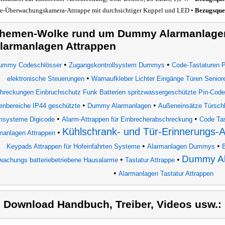
-Überwachungskamera-Attrappe mit durchsichtiger Kuppel und LED •
Bezugsque
hemen-Wolke rund um Dummy Alarmanlagen
larmanlagen Attrappen
•
•
ummy Codeschlösser
Zugangskontrollsystem Dummys
Code-Tastaturen 
•
elektronische Steuerungen
Warnaufkleber Lichter Eingänge Türen Seniore
hreckungen Einbruchschutz Funk Batterien spritzwassergeschützte Pin-Cod
•
•
nbereiche IP44 geschützte
Dummy Alarmanlagen
Außeneinsätze Türschl
•
•
msysteme Digicode
Alarm-Attrappen für Einbrecherabschreckung
Code Tas
Kühlschrank- und Tür-Erinnerungs-
•
manlagen Attrappen
•
•
Keypads Attrappen für Hofeinfahrten Systeme
Alarmanlagen Dummys
B
Dummy Al
•
•
wachungs batteriebetriebene Hausalarme
Tastatur Attrappe
•
Alarmanlagen Tastatur Attrappen
) Download Handbuch, Treiber, Videos usw.: