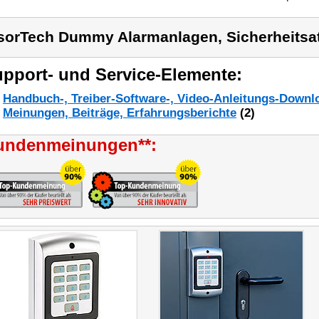
sorTech Dummy Alarmanlagen, Sicherheitsa
pport- und Service-Elemente:
Handbuch-, Treiber-Software-, Video-Anleitungs-Downl
Meinungen, Beiträge, Erfahrungsberichte
(2)
undenmeinungen**: