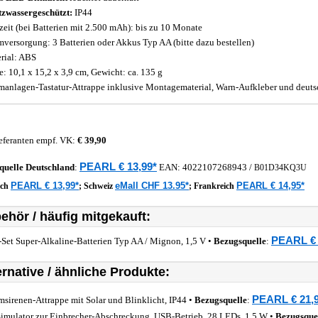
tzwassergeschützt:
IP44
zeit (bei Batterien mit 2.500 mAh): bis zu 10 Monate
mversorgung: 3 Batterien oder Akkus Typ AA (bitte dazu bestellen)
rial: ABS
: 10,1 x 15,2 x 3,9 cm, Gewicht: ca. 135 g
manlagen-Tastatur-Attrappe inklusive Montagematerial, Warn-Aufkleber und deuts
eferanten empf. VK:
€ 39,90
PEARL € 13,99*
quelle
Deutschland
:
EAN:
4022107268943
/
B01D34KQ3U
PEARL € 13,99*
eMall CHF 13.95*
PEARL € 14,95*
ich
;
Schweiz
;
Frankreich
ehör / häufig mitgekauft:
PEARL € 
-Set Super-Alkaline-Batterien Typ AA / Mignon, 1,5 V •
Bezugsquelle
:
ernative / ähnliche Produkte:
PEARL € 21,
msirenen-Attrappe mit Solar und Blinklicht, IP44 •
Bezugsquelle
:
imulator zur Einbrecher-Abschreckung, USB-Betrieb, 28 LEDs, 1,5 W •
Bezugsque