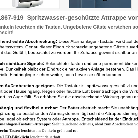
1867-919
Spritzwasser-geschützte Attrappe vo
unkeln
leuchten die Tasten.
Ungebetene Gäste verstehen sofo
nscht!
hend echte Abschreckung:
Diese Alarmanlagen-Tastatur wirkt auf den
heitssystem. Genau dieser Eindruck schreckt ungebetene Gäste zuverl
ht das Gefühl, beobachtet zu werden. Ihr Zuhause gewinnt sichtbar an 
ich sichtbare Signale:
Beleuchtete Tasten und eine permanent blinke
ei Dunkelheit bleibt der Eindruck einer aktiven Anlage bestehen. Das H
ielle Eindringlinge ziehen weiter, noch bevor sie näherkommen.
en Außenbereich geeignet:
Die Tastatur ist spritzwassergeschützt und
rt oder Hauseingang. Regen oder feuchte Luft beeinträchtigen die Wirku
fort ins Auge fällt. So erhöhen Sie die abschreckende Wirkung genau a
ängig und flexibel nutzbar:
Der Batteriebetrieb macht Sie unabhäng
gänzung zu bestehenden Alarmsystemen fügt sich die Attrappe stimmig ei
be, egal ob echtes System oder Attrappe. Entscheidend ist der Eindru
manlagen-Tastatur-Attrappe:
Sieht täuschend echt aus, ideal zum Abschrecken v
echt:
Tasten leuchten im Dunkeln grün und rot
s LED-Blinklicht
leuchtet dauerhaft