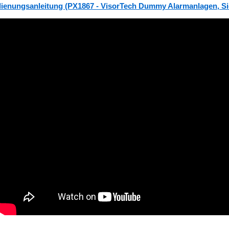
ienungsanleitung (PX1867 - VisorTech Dummy Alarmanlagen, Sic