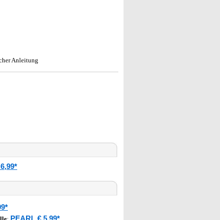
cher Anleitung
6,99*
99*
PEARL € 5,99*
lle
: