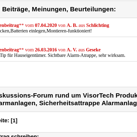
) Beiträge, Meinungen, Beurteilungen:
nbeitrag
** vom
07.04.2020
von
A. B.
aus
Schlichting
ken,Batterien einlegen,Montieren-funktioniert!
nbeitrag
** vom
26.03.2016
von
A. V.
aus
Geseke
Tip für Hauseigentümer. Sichtbare Alarm-Atrappe, sehr wirksam.
skussions-Forum rund um VisorTech Produ
armanlagen, Sicherheitsattrappe Alarmanlag
ite: [1]
trag schreiben: