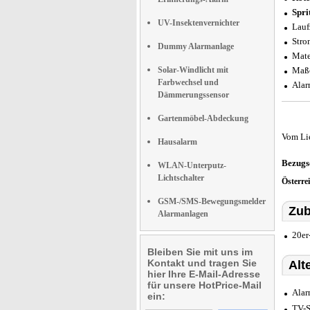
Spri
UV-Insektenvernichter
Lauf
Stro
Dummy Alarmanlage
Mate
Solar-Windlicht mit
Maße
Farbwechsel und
Alar
Dämmerungssensor
Gartenmöbel-Abdeckung
Vom Li
Hausalarm
Bezugs
WLAN-Unterputz-
Lichtschalter
Österre
GSM-/SMS-Bewegungsmelder
Zub
Alarmanlagen
20er
Bleiben Sie mit uns im
Kontakt und tragen Sie
Alt
hier Ihre E-Mail-Adresse
für unsere HotPrice-Mail
Alar
ein:
TV-S