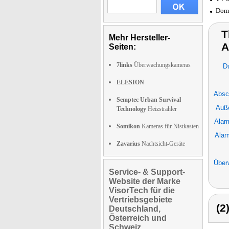
Dome
T
Mehr Hersteller-
A
Seiten:
7links
Überwachungskameras
D
ELESION
Absc
Semptec Urban Survival
Auße
Technology
Heizstrahler
Alar
Somikon
Kameras für Nistkasten
Alar
Zavarius
Nachtsicht-Geräte
Über
Service- & Support-
Website der Marke
VisorTech für die
Vertriebsgebiete
(2
Deutschland,
Österreich und
Schweiz