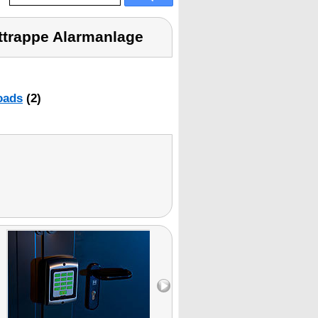
ttrappe Alarmanlage
oads
(2)