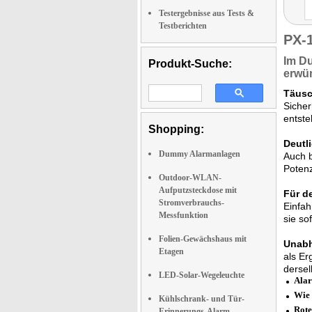
Testergebnisse aus Tests &
Testberichten
PX-
Im D
Produkt-Suche:
erwü
Täusc
Sicher
entste
Shopping:
Deutl
Dummy Alarmanlagen
Auch b
Potenz
Outdoor-WLAN-
Aufputzsteckdose mit
Für d
Stromverbrauchs-
Einfah
Messfunktion
sie so
Folien-Gewächshaus mit
Unabh
Etagen
als Er
dersel
LED-Solar-Wegeleuchte
Alar
Wie 
Kühlschrank- und Tür-
Rote
Erinnerungs-Alarm