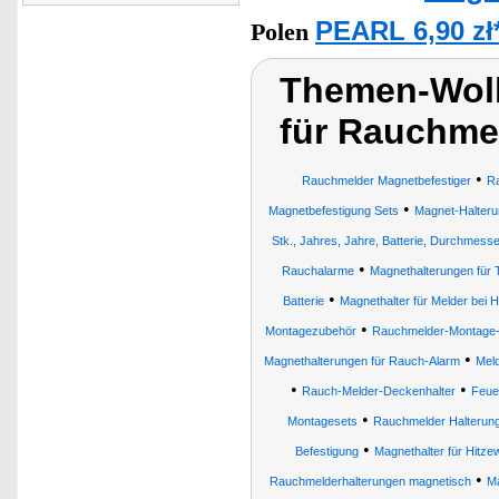
PEARL 6,90 zł
Polen
Themen-Wolk
für Rauchme
•
Rauchmelder Magnetbefestiger
R
•
Magnetbefestigung Sets
Magnet-Halteru
Stk., Jahres, Jahre, Batterie, Durchmesse
•
Rauchalarme
Magnethalterungen für
•
Batterie
Magnethalter für Melder bei 
•
Montagezubehör
Rauchmelder-Montage- 
•
Magnethalterungen für Rauch-Alarm
Mel
•
•
Rauch-Melder-Deckenhalter
Feue
•
Montagesets
Rauchmelder Halterun
•
Befestigung
Magnethalter für Hitz
•
Rauchmelderhalterungen magnetisch
Ma