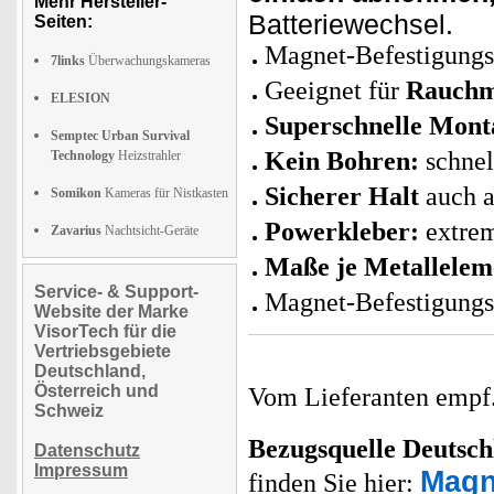
Mehr Hersteller-
Batteriewechsel.
Seiten:
Magnet-Befestigung
7links
Überwachungskameras
Geeignet für
Rauchm
ELESION
Superschnelle Mont
Semptec Urban Survival
Kein Bohren:
schnel
Technology
Heizstrahler
Sicherer Halt
auch a
Somikon
Kameras für Nistkasten
Powerkleber:
extrem
Zavarius
Nachtsicht-Geräte
Maße je
Metallelem
Service- & Support-
Magnet-Befestigungss
Website der Marke
VisorTech für die
Vertriebsgebiete
Deutschland,
Österreich und
Vom Lieferanten emp
Schweiz
Bezugsquelle
Deutsch
Datenschutz
Impressum
Magn
finden Sie hier: