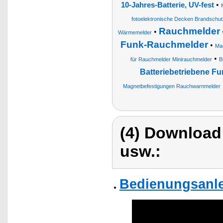
•
10-Jahres-Batterie, UV-fest
fotoelektronische Decken Brandschu
Rauchmelder
•
Wärmemelder
Funk-Rauchmelder
•
Ma
•
für Rauchmelder Minirauchmelder
B
Batteriebetriebene F
Magnetbefestigungen Rauchwarnmelder
(4) Download
usw.:
Bedienungsanle