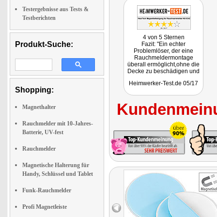
Testergebnisse aus Tests &
Testberichten
4 von 5 Sternen
Produkt-Suche:
Fazit: "Ein echter
Problemlöser, der eine
Rauchmeldermontage
überall ermöglicht,ohne die
Decke zu beschädigen und
dabei auch noch schnell
Heimwerker-Test.de 05/17
und sauber funktioniert."
Shopping:
Kundenmeinu
Magnethalter
Rauchmelder mit 10-Jahres-
Batterie, UV-fest
Rauchmelder
Magnetische Halterung für
Handy, Schlüssel und Tablet
Funk-Rauchmelder
Profi Magnetleiste