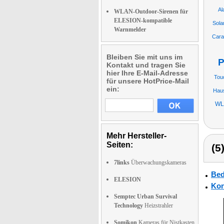
Al
WLAN-Outdoor-Sirenen für
ELESION-kompatible
Sola
Warnmelder
Cara
Bleiben Sie mit uns im
P
Kontakt und tragen Sie
hier Ihre E-Mail-Adresse
Touc
für unsere HotPrice-Mail
ein:
Hau
WL
Mehr Hersteller-
Seiten:
(5
7links
Überwachungskameras
Bed
ELESION
Kon
Semptec Urban Survival
Technology
Heizstrahler
Somikon
Kameras für Nistkasten