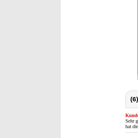
(6
Kunde
Sehr g
hat di