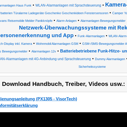
Kamera-
•
•
WLAN-Alarmanlagen mit Sprachsteuerung
armanlagen Haus Funk
•
rbatterien Türalarme Ladegeräte Geschenke Geschenkideen Fenstersensoren
Camper Ya
•
•
vans Reisemobile Melder Panikknöpfe
Alarm-Anlagen
Alarmanlagen Bewegungsmelder
Netzwerk-Überwachungssysteme mit Rek
ersonenerkennung und App
•
•
Funk-Alarmanlagen
WLAN-Alarm-
•
•
h-Display inkl. Kamera
Wohnmobil Alarmanlagen GSM
GSM-/SMS-Bewegungsmelder Al
•
•
Batteriebetriebene Funk-Hitze- 
s Bewegungsmelder
Alarmanlagen 12v
•
AN-Alarmanlagen mit 4G-Anbindung und Sprachsteuerung
Dummy Alarmanlagen
Sicherheitssysteme
) Download Handbuch, Treiber, Videos usw.:
ienungsanleitung (PX1305 - VisorTech)
formitätserklärung