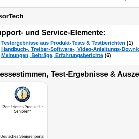
sorTech
pport- und Service-Elemente:
Testergebnisse aus Produkt-Tests & Testberichten
(1)
Handbuch-, Treiber-Software-, Video-Anleitungs-Downl
Meinungen, Beiträge, Erfahrungsberichte
(6)
ressestimmen, Test-Ergebnisse & Ausz
"Zertifiziertes Produkt für
Senioren"
Deutsches Seniorenportal