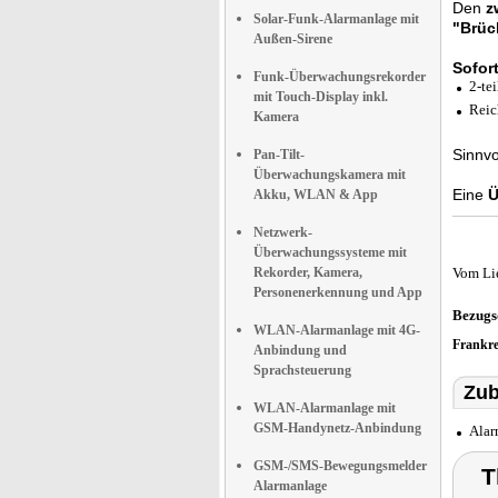
Den
z
Solar-Funk-Alarmanlage mit
"Brüc
Außen-Sirene
Sofor
Funk-Überwachungsrekorder
2-tei
mit Touch-Display inkl.
Reic
Kamera
Sinnv
Pan-Tilt-
Überwachungskamera mit
Eine
Ü
Akku, WLAN & App
Netzwerk-
Überwachungssysteme mit
Rekorder, Kamera,
Vom Li
Personenerkennung und App
Bezugs
WLAN-Alarmanlage mit 4G-
Frankr
Anbindung und
Sprachsteuerung
Zub
WLAN-Alarmanlage mit
GSM-Handynetz-Anbindung
Alar
GSM-/SMS-Bewegungsmelder
T
Alarmanlage