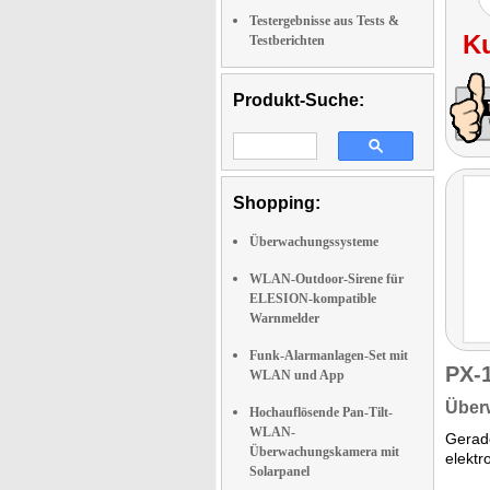
Testergebnisse aus Tests &
K
Testberichten
Produkt-Suche:
Shopping:
Überwachungssysteme
WLAN-Outdoor-Sirene für
ELESION-kompatible
Warnmelder
Funk-Alarmanlagen-Set mit
PX-
WLAN und App
Überw
Hochauflösende Pan-Tilt-
WLAN-
Gerade
Überwachungskamera mit
elektr
Solarpanel