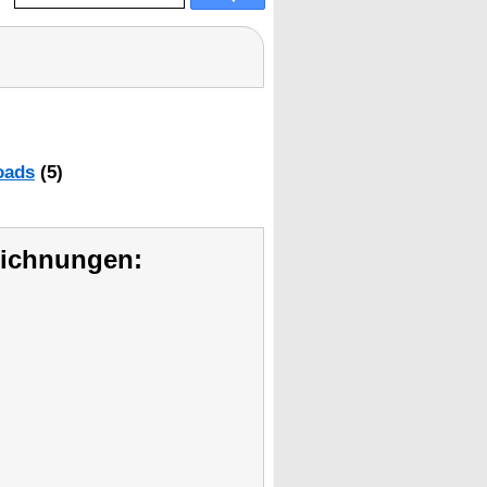
oads
(5)
eichnungen: