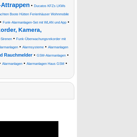
Attrappen
•
Ducatos KFZs LKWs
chten Boote Hütten Ferienhäuser Wohnmobile
•
•
Funk-Alarmanlagen-Set mit WLAN und App
order, Kamera,
•
Sirenen
Funk-Überwachungsrekorder mit
•
•
armanlagen
Alarmsysteme
Alarmanlagen
•
•
und Rauchmelder
GSM-Alarmanlagen
•
•
•
Alarmanlagen
Alarmanlagen Haus GSM