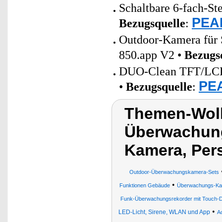
Schaltbare 6-fach-St
PEAR
Bezugsquelle
:
Outdoor-Kamera für
850.app V2 •
Bezugs
DUO-Clean TFT/LCD/
PEA
•
Bezugsquelle
:
Themen-Wolk
Überwachung
Kamera, Per
Outdoor-Überwachungskamera-Sets
•
Funktionen Gebäude
Überwachungs-Kam
Funk-Überwachungsrekorder mit Touch-Di
•
LED-Licht, Sirene, WLAN und App
Ac