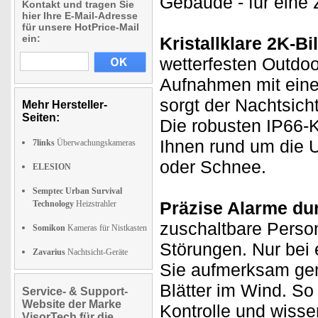
Gebäude - für eine
Kontakt und tragen Sie
hier Ihre E-Mail-Adresse
für unsere HotPrice-Mail
ein:
Kristallklare 2K-Bi
wetterfesten Outdoo
Aufnahmen mit eine
sorgt der Nachtsich
Mehr Hersteller-
Seiten:
Die robusten IP66-
Ihnen rund um die 
7links
Überwachungskameras
oder Schnee.
ELESION
Semptec Urban Survival
Präzise Alarme du
Technology
Heizstrahler
zuschaltbare Perso
Somikon
Kameras für Nistkasten
Störungen. Nur be
Zavarius
Nachtsicht-Geräte
Sie aufmerksam gem
Blätter im Wind. So
Service- & Support-
Website der Marke
Kontrolle und wisse
VisorTech für die