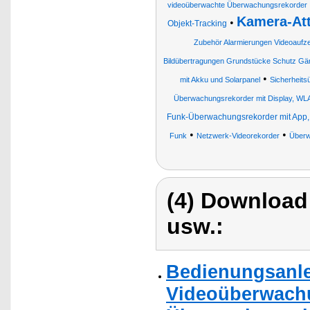
videoüberwachte Überwachungsrekorder
Kamera-At
•
Objekt-Tracking
Zubehör Alarmierungen Videoaufz
Bildübertragungen Grundstücke Schutz Gä
•
mit Akku und Solarpanel
Sicherheits
Überwachungsrekorder mit Display, WL
Funk-Überwachungsrekorder mit App, f
•
•
Funk
Netzwerk-Videorekorder
Überw
(4) Download
usw.:
Bedienungsanle
Videoüberwachu