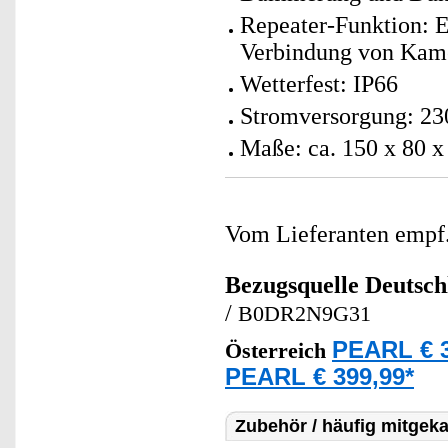
Repeater-Funktion: 
Verbindung von Kam
Wetterfest: IP66
Stromversorgung: 230
Maße: ca. 150 x 80 
Vom Lieferanten emp
Bezugsquelle
Deutsch
/
B0DR2N9G31
PEARL € 3
Österreich
PEARL € 399,99*
Zubehör / häufig mitgeka