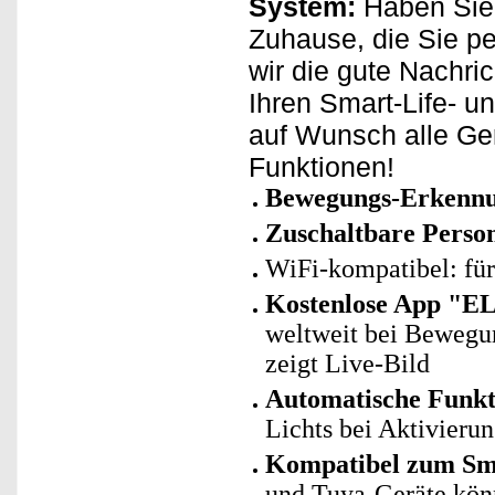
System:
Haben Sie 
Zuhause, die Sie p
wir die gute Nachri
Ihren Smart-Life- u
auf Wunsch alle Ge
Funktionen!
Bewegungs-Erkennu
Zuschaltbare Perso
WiFi-kompatibel: fü
Kostenlose App "E
weltweit bei Bewegu
zeigt Live-Bild
Automatische Funk
Lichts bei Aktivier
Kompatibel zum Sma
und Tuya-Geräte kö