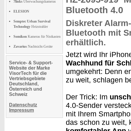
7links
Überwachungskameras
Bluetooth 4.0
ELESION
Diskreter
Alarm
Semptec Urban Survival
Technology
Heizstrahler
Bluetooth mit
S
Somikon
Kameras für Nistkasten
erhältlich.
Zavarius
Nachtsicht-Geräte
Jetzt wird Ihr iPh
Wachhund für Schl
Service- & Support-
Website der Marke
umgekehrt: Denn e
VisorTech für die
zu weit, schlagen 
Vertriebsgebiete
Deutschland,
Österreich und
Schweiz
Der Trick: Im
unsch
4.0-Sender versteck
Datenschutz
Impressum
mit Ihrem Smartphon
das schon zu weit,
komfortabler App
v