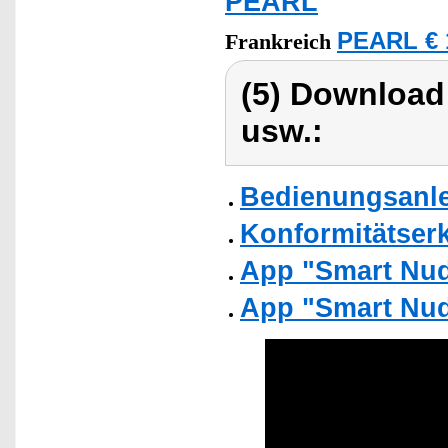
PEARL
PEARL € 
Frankreich
(5) Download
usw.:
Bedienungsanle
Konformitätser
App "Smart Nud
App "Smart Nud