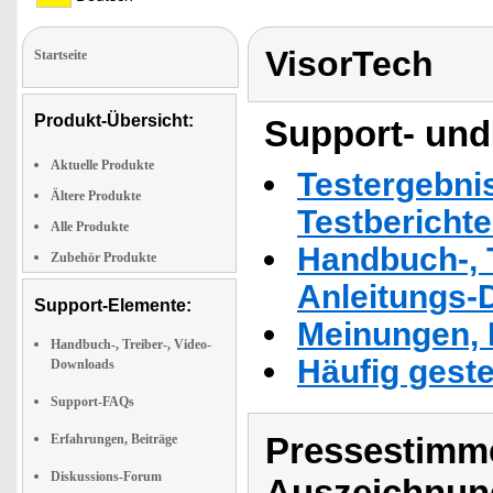
VisorTech
Startseite
Produkt-Übersicht:
Support- und
Aktuelle Produkte
Testergebni
Ältere Produkte
Testbericht
Alle Produkte
Handbuch-, T
Zubehör Produkte
Anleitungs-
Support-Elemente:
Meinungen, 
Handbuch-, Treiber-, Video-
Häufig geste
Downloads
Support-FAQs
Pressestimme
Erfahrungen, Beiträge
Diskussions-Forum
Auszeichnun