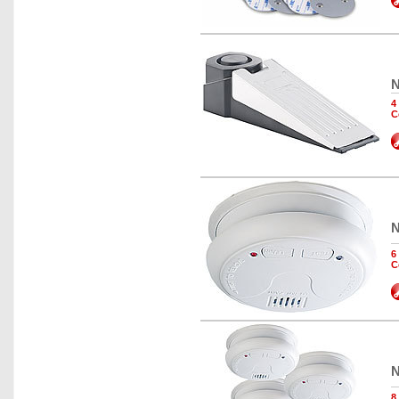
N
4
C
N
6
C
N
8