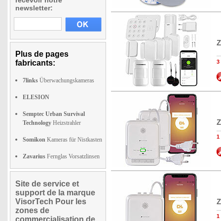
recevoir notre
newsletter:
Z
Plus de pages
fabricants:
3
7links
Überwachungskameras
ELESION
Semptec Urban Survival
Z
Technology
Heizstrahler
1
Somikon
Kameras für Nistkasten
Zavarius
Fernglas Vorsatzlinsen
Site de service et
support de la marque
VisorTech Pour les
Z
zones de
1
commercialisation de