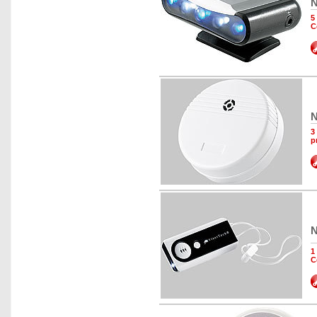
N
5
C
N
3
p
N
1
C