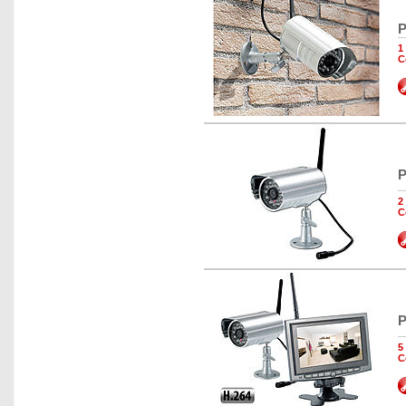
P
1
C
P
2
C
P
5
C