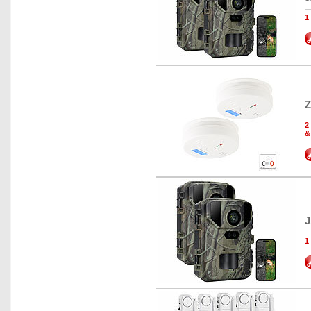
1
Z
2
&
J
1