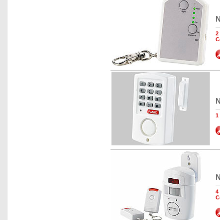
N
2
C
N
1
N
4
C