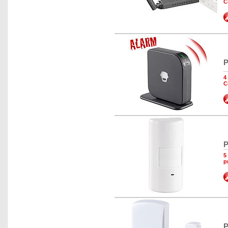
C
P
4
C
P
5
p
P