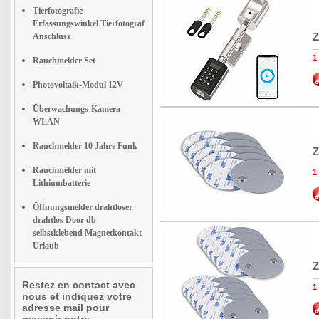
Tierfotografie
Erfassungswinkel Tierfotograf
Z
Anschluss
1
Rauchmelder Set
Photovoltaik-Modul 12V
Überwachungs-Kamera
WLAN
Rauchmelder 10 Jahre Funk
Z
Rauchmelder mit
1
Lithiumbatterie
Öffnungsmelder drahtloser
drahtlos Door db
selbstklebend Magnetkontakt
Urlaub
Z
Restez en contact avec
1
nous et indiquez votre
adresse mail pour