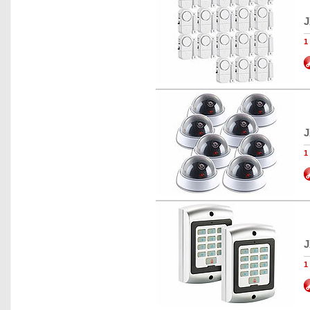
J
1
J
1
J
1