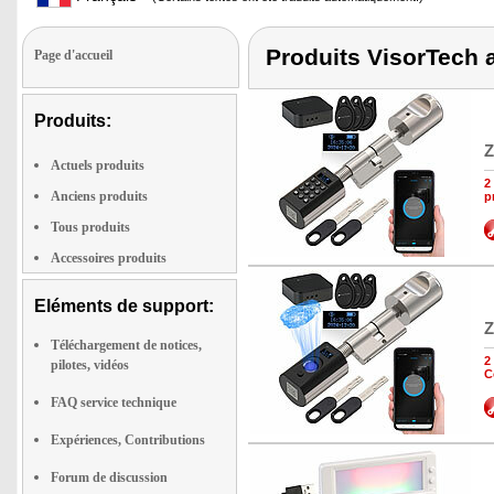
Produits VisorTech a
Page d'accueil
Produits:
Z
Actuels produits
2
Anciens produits
p
Tous produits
Accessoires produits
Eléments de support:
Z
Téléchargement de notices,
2
pilotes, vidéos
C
FAQ service technique
Expériences, Contributions
Forum de discussion