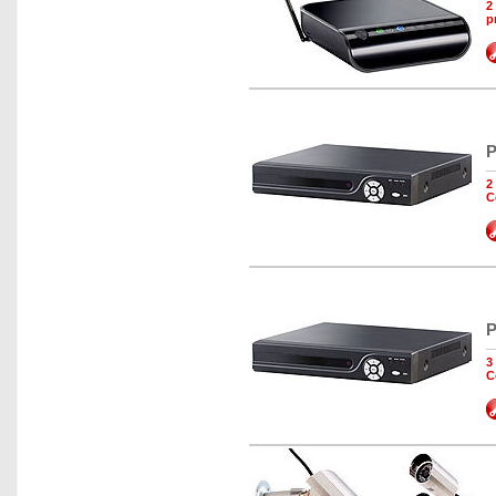
2
p
P
2
C
P
3
C