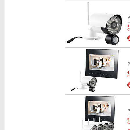
P
1
C
P
6
C
P
8
C