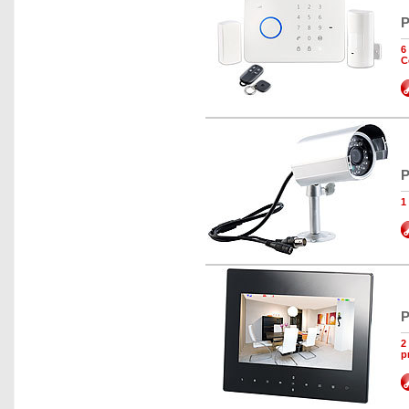
P
6
C
P
1
P
2
p