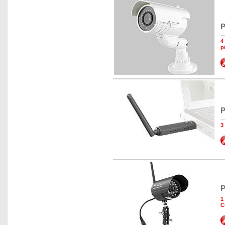
P
4
p
P
3
P
1
C