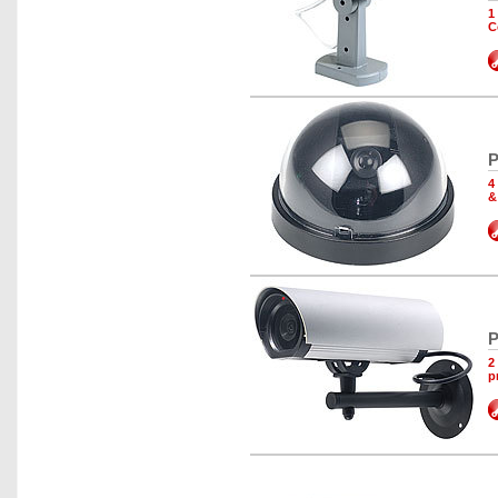
1
C
P
4
&
P
2
p