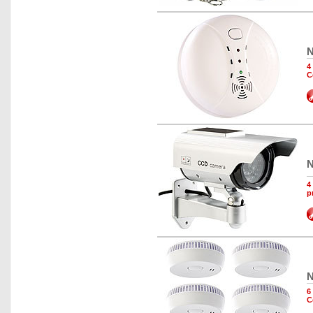
N
4
C
N
4
p
N
6
C