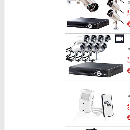
P
5
C
P
7
C
P
4
C