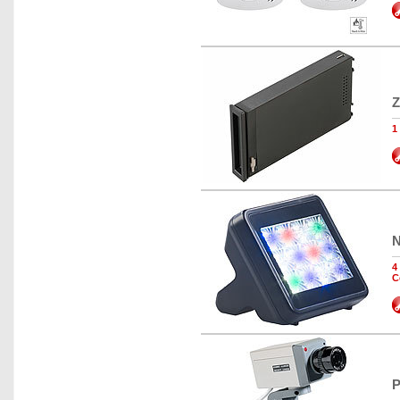
Z
1
N
4
C
P