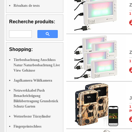
Z
Résultats de tests
1
Recherche produits:
Shopping:
Z
Tierbeobachtung Anschluss
1
Natur Naturbeobachtung Live
View Gehäuse
Jagdkamera Wildkamera
Netzwerkkabel Push
Benachrichtigung
J
Bildübertragung Grundstück
Schutz Garten
1
p
Wetterfester Türzylinder
Fingerprintschloss