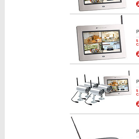
P
5
C
P
5
C
P