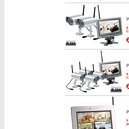
P
6
C
P
6
C
P
5
p