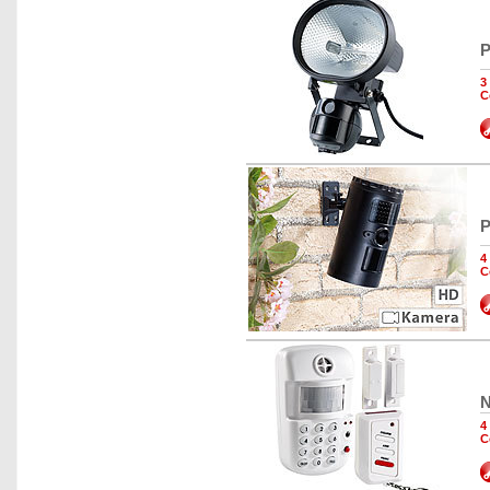
P
3
C
P
4
C
N
4
C