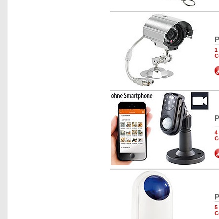
P
1
C
P
4
C
P
5
C