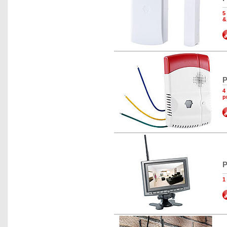
5
&
P
4
p
P
1