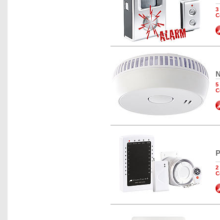
3
C
N
5
C
P
2
C