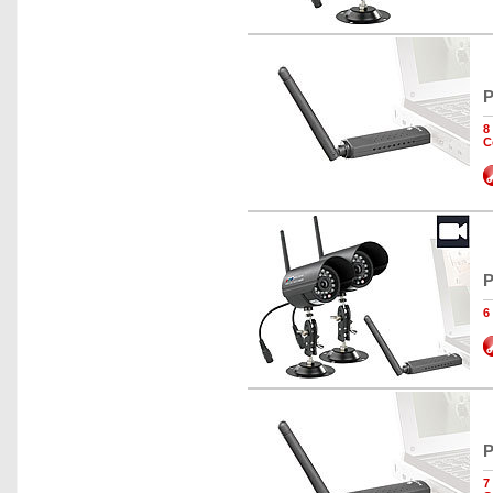
P
8
C
P
6
P
7