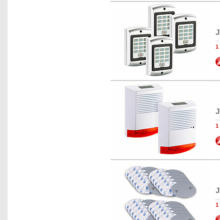
J
1
J
1
J
1