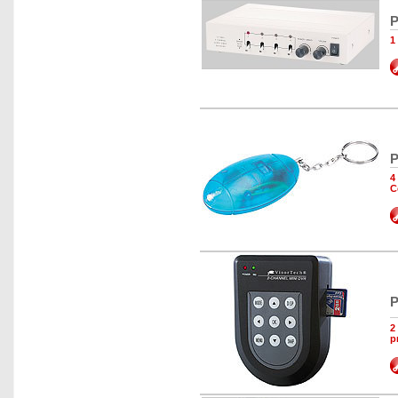
P
1
P
4
C
P
2
p