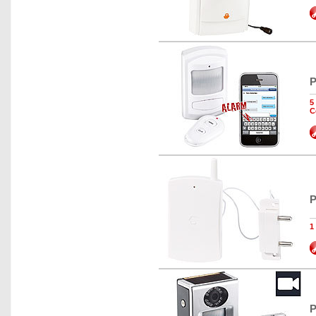
P
5
C
P
1
P