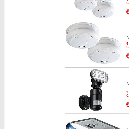
C
N
5
C
N
3
C