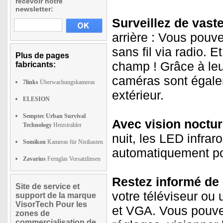
recevoir notre
newsletter:
Surveillez de vast
arrière : Vous pouv
sans fil via radio. 
Plus de pages
champ ! Grâce à leur
fabricants:
caméras sont égalem
7links
Überwachungskameras
extérieur.
ELESION
Semptec Urban Survival
Avec vision noctur
Technology
Heizstrahler
nuit, les LED infra
Somikon
Kameras für Nistkasten
automatiquement pour
Zavarius
Fernglas Vorsatzlinsen
Restez informé de
Site de service et
votre téléviseur ou
support de la marque
VisorTech Pour les
et VGA. Vous pouvez
zones de
commercialisation de