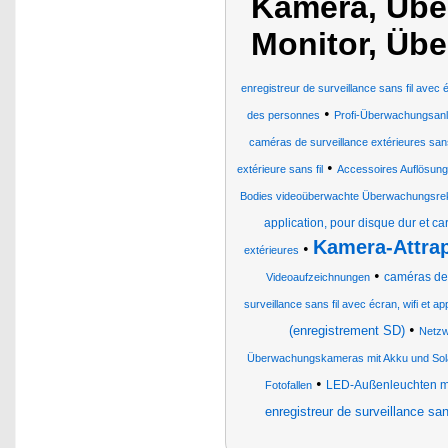
Kamera, Übe
Monitor, Üb
enregistreur de surveillance sans fil avec 
•
des personnes
Profi-Überwachungsan
caméras de surveillance extérieures sans
•
extérieure sans fil
Accessoires Auflösung 
Bodies videoüberwachte Überwachungsre
application, pour disque dur et c
Kamera-Attra
•
extérieures
•
caméras de 
Videoaufzeichnungen
surveillance sans fil avec écran, wifi et app
•
(enregistrement SD)
Netzw
Überwachungskameras mit Akku und Sol
•
LED-Außenleuchten m
Fotofallen
enregistreur de surveillance san