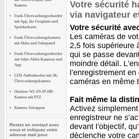
Votre sécurité h
Kamera
via navigateur e
Funk-Überwachungsrekorder
mit App, für Festplatte und
Votre sécurité ave
Speicherkarte
Les caméras de vot
Funk-Überwachungskamera
mit Akku und Solarpanel
2,5 fois supérieure à
qui se passe devant 
Funk-Überwachungsrekorder
mit Solar-Akku-Kameras und
moindre détail. L'e
App
l'enregistrement e
LED-Außenleuchte mit 2K-
caméras en même t
Überwachungskamera
Outdoor-WLAN-IP-HD-
Kamera mit PTZ
Fait même la disti
Activez simplement 
Kamera-Attrappen
enregistreur ne s'a
devant l'objectif, 
Restez en contact avec
nous et indiquez votre
déclenche votre ca
adresse mail pour