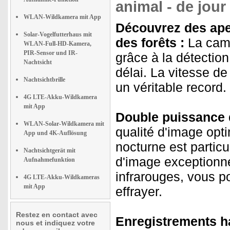
animal - de jou
WLAN-Wildkamera mit App
Découvrez des aper
Solar-Vogelfutterhaus mit
des forêts :
La camé
WLAN-Full-HD-Kamera,
PIR-Sensor und IR-
grâce à la détectio
Nachtsicht
délai. La vitesse d
Nachtsichtbrille
un véritable record.
4G LTE-Akku-Wildkamera
mit App
Double puissance de
WLAN-Solar-Wildkamera mit
qualité d'image opti
App und 4K-Auflösung
nocturne est particu
Nachtsichtgerät mit
d'image exceptionne
Aufnahmefunktion
infrarouges, vous p
4G LTE-Akku-Wildkameras
mit App
effrayer.
Restez en contact avec
Enregistrements ha
nous et indiquez votre