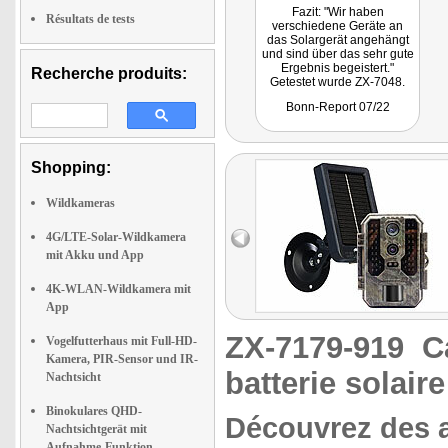
Fazit: "Wir haben
Résultats de tests
verschiedene Geräte an
das Solargerät angehängt
und sind über das sehr gute
Ergebnis begeistert."
Recherche produits:
Getestet wurde ZX-7048.
Bonn-Report 07/22
Shopping:
Wildkameras
4G/LTE-Solar-Wildkamera
mit Akku und App
4K-WLAN-Wildkamera mit
App
ZX-7179-919
C
Vogelfutterhaus mit Full-HD-
Kamera, PIR-Sensor und IR-
batterie solaire
Nachtsicht
Binokulares QHD-
Découvrez des 
Nachtsichtgerät mit
Aufnahme-Funktion