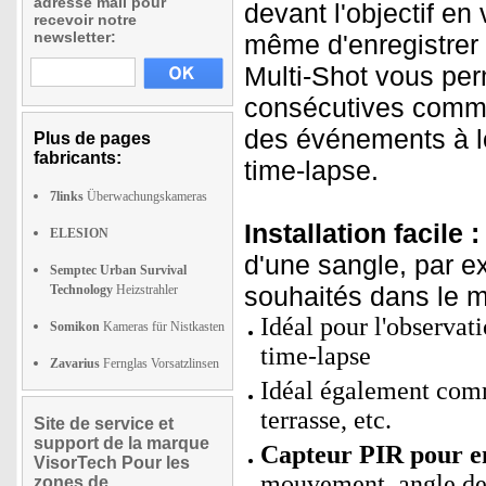
adresse mail pour
devant l'objectif e
recevoir notre
newsletter:
même d'enregistrer 
Multi-Shot vous per
consécutives comme
des événements à lo
Plus de pages
fabricants:
time-lapse.
7links
Überwachungskameras
Installation facile :
ELESION
d'une sangle, par e
Semptec Urban Survival
souhaités dans le men
Technology
Heizstrahler
Idéal pour l'observat
Somikon
Kameras für Nistkasten
time-lapse
Zavarius
Fernglas Vorsatzlinsen
Idéal également comm
terrasse, etc.
Site de service et
support de la marque
Capteur PIR pour e
VisorTech Pour les
mouvement, angle de 
zones de