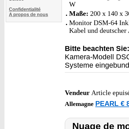
W
Confidentialité
Maße:
200 x 140 x 
A propos de nous
Monitor DSM-64 Inkl
Kabel und deutscher 
Bitte beachten Sie
Kamera-Modell DSC-
Systeme eingebund
Vendeur
Article epuis
PEARL € 8
Allemagne
Nuage de mot