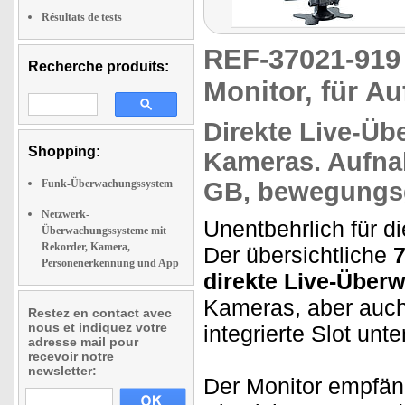
Résultats de tests
REF-37021-91
Recherche produits:
Monitor, für A
Direkte
Live-Üb
Shopping:
Kameras.
Aufn
Funk-Überwachungssystem
GB, bewegungsg
Netzwerk-
Unentbehrlich für 
Überwachungssysteme mit
Rekorder, Kamera,
Der übersichtliche
7
Personenerkennung und App
direkte Live-Über
Kameras, aber auc
Restez en contact avec
nous et indiquez votre
integrierte Slot unt
adresse mail pour
recevoir notre
newsletter:
Der Monitor empfän