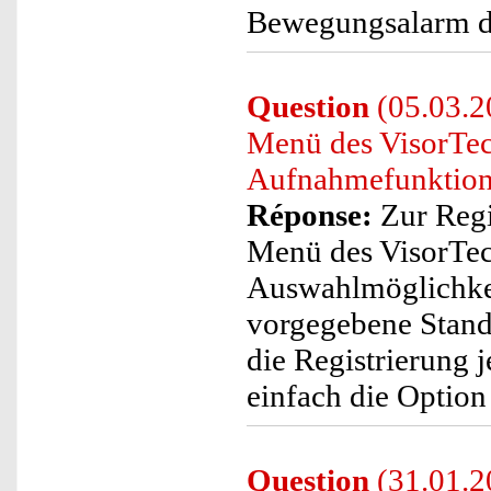
Bewegungsalarm de
Question
(05.03.2
Menü des VisorTe
Aufnahmefunktion 
Réponse:
Zur Regi
Menü des VisorTe
Auswahlmöglichkei
vorgegebene Standa
die Registrierung j
einfach die Option 
Question
(31.01.2