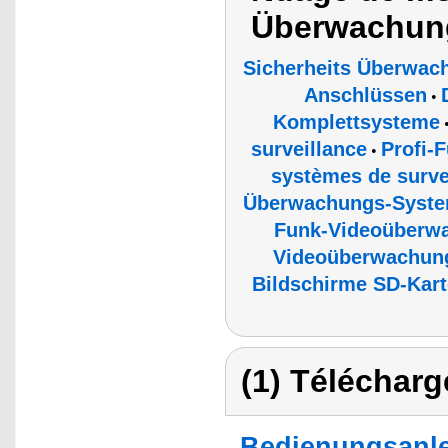
Überwachun
Sicherheits Überwac
Anschlüssen
•
Komplettsysteme
surveillance
Profi-
•
systèmes de surve
Überwachungs-Syst
Funk-Videoüberw
Videoüberwachun
Bildschirme SD-Kart
(1) Télécharg
Bedienungsanle