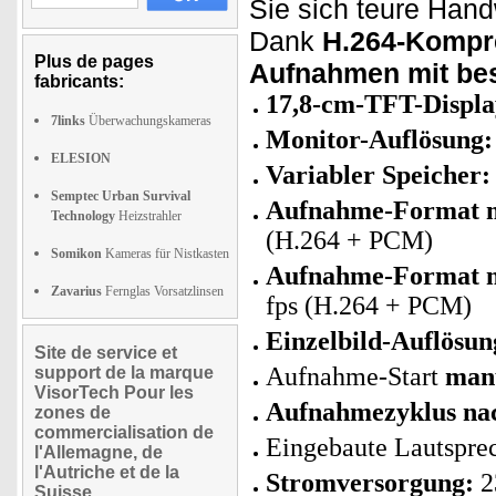
Sie sich teure Han
Dank
H.264-Kompr
Plus de pages
Aufnahmen mit bes
fabricants:
17,8-cm-TFT-Displa
7links
Überwachungskameras
Monitor-Auflösung:
ELESION
Variabler Speicher:
Semptec Urban Survival
Aufnahme-Format m
Technology
Heizstrahler
(H.264 + PCM)
Somikon
Kameras für Nistkasten
Aufnahme-Format m
Zavarius
Fernglas Vorsatzlinsen
fps (H.264 + PCM)
Einzelbild-Auflösun
Site de service et
Aufnahme-Start
man
support de la marque
VisorTech Pour les
Aufnahmezyklus na
zones de
commercialisation de
Eingebaute Lautspre
l'Allemagne, de
l'Autriche et de la
Stromversorgung:
2
Suisse