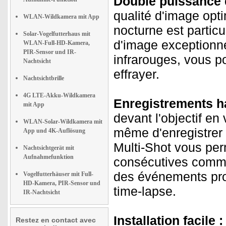
Double puissance de
qualité d'image opti
WLAN-Wildkamera mit App
nocturne est particu
Solar-Vogelfutterhaus mit
d'image exceptionne
WLAN-Full-HD-Kamera,
PIR-Sensor und IR-
infrarouges, vous p
Nachtsicht
effrayer.
Nachtsichtbrille
4G LTE-Akku-Wildkamera
Enregistrements ha
mit App
devant l'objectif e
WLAN-Solar-Wildkamera mit
même d'enregistrer 
App und 4K-Auflösung
Multi-Shot vous per
Nachtsichtgerät mit
Aufnahmefunktion
consécutives comme
des événements prol
Vogelfutterhäuser mit Full-
HD-Kamera, PIR-Sensor und
time-lapse.
IR-Nachtsicht
Installation facile :
Restez en contact avec