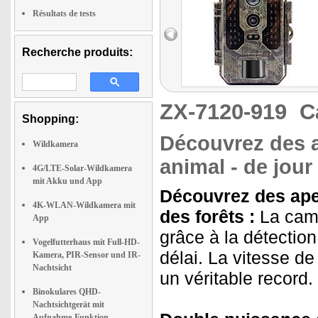
Résultats de tests
Recherche produits:
ZX-7120-919
C
Shopping:
Découvrez des 
Wildkamera
animal - de jou
4G/LTE-Solar-Wildkamera
mit Akku und App
Découvrez des aper
4K-WLAN-Wildkamera mit
des forêts :
La camé
App
grâce à la détectio
Vogelfutterhaus mit Full-HD-
délai. La vitesse d
Kamera, PIR-Sensor und IR-
Nachtsicht
un véritable record.
Binokulares QHD-
Nachtsichtgerät mit
Aufnahme-Funktion