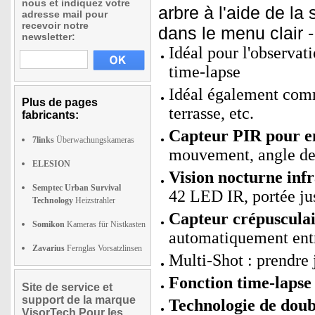
nous et indiquez votre
arbre à l'aide de la
adresse mail pour
recevoir notre
dans le menu clair - 
newsletter:
Idéal pour l'observat
time-lapse
Idéal également comm
Plus de pages
terrasse, etc.
fabricants:
Capteur PIR pour e
7links
Überwachungskameras
mouvement, angle de 
ELESION
Vision nocturne inf
Semptec Urban Survival
42 LED IR, portée ju
Technology
Heizstrahler
Capteur crépusculai
Somikon
Kameras für Nistkasten
automatiquement entr
Zavarius
Fernglas Vorsatzlinsen
Multi-Shot : prendre 
Fonction time-lapse
Site de service et
support de la marque
Technologie de doub
VisorTech Pour les