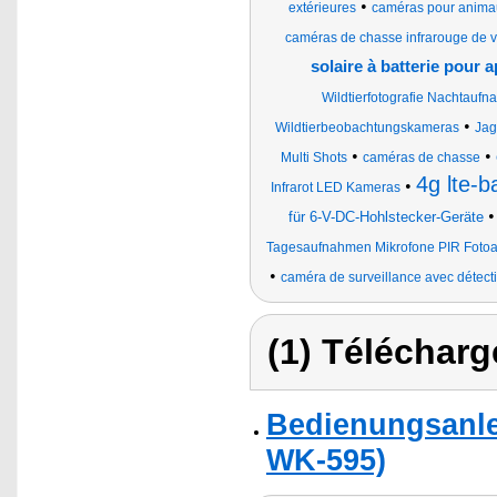
•
extérieures
caméras pour anima
caméras de chasse infrarouge de v
solaire à batterie pour
Wildtierfotografie Nachtaufna
•
Wildtierbeobachtungskameras
Jag
•
•
Multi Shots
caméras de chasse
4g lte-b
•
Infrarot LED Kameras
für 6-V-DC-Hohlstecker-Geräte
Tagesaufnahmen Mikrofone PIR Foto
•
caméra de surveillance avec détec
(1) Télécharg
Bedienungsanle
WK-595)