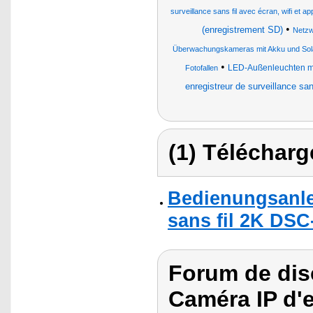
surveillance sans fil avec écran, wifi et app
•
(enregistrement SD)
Netzw
Überwachungskameras mit Akku und Sol
•
LED-Außenleuchten m
Fotofallen
enregistreur de surveillance san
(1) Télécharg
Bedienungsanlei
sans fil 2K DS
Forum de dis
Caméra IP d'e