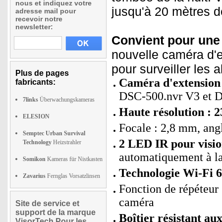
nous et indiquez votre
jusqu'à 20 mètres d
adresse mail pour
recevoir notre
newsletter:
Convient pour une u
nouvelle caméra d'e
pour surveiller les a
Plus de pages
Caméra d'extension
fabricants:
DSC-500.nvr V3 et 
7links
Überwachungskameras
Haute résolution : 2
ELESION
Focale : 2,8 mm, ang
Semptec Urban Survival
2 LED IR pour visio
Technology
Heizstrahler
automatiquement à la 
Somikon
Kameras für Nistkasten
Technologie Wi-Fi 6
Zavarius
Fernglas Vorsatzlinsen
Fonction de répéteur 
caméra
Site de service et
support de la marque
Boîtier résistant au
VisorTech Pour les