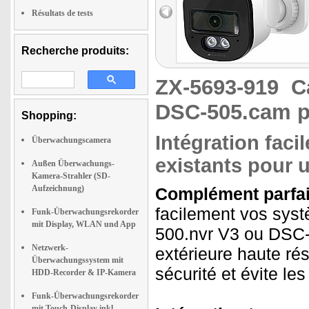
Résultats de tests
Recherche produits:
ZX-5693-919
C
DSC-505.cam 
Shopping:
Intégration faci
Überwachungscamera
existants pour 
Außen Überwachungs-
Kamera-Strahler (SD-
Aufzeichnung)
Complément parfait
facilement vos sys
Funk-Überwachungsrekorder
mit Display, WLAN und App
500.nvr V3 ou DSC-
Netzwerk-
extérieure haute ré
Überwachungssystem mit
sécurité et évite le
HDD-Recorder & IP-Kamera
Funk-Überwachungsrekorder
mit Touch-Display inkl.