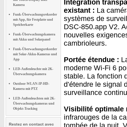
Intégration transp
Kamera
existant :
La caméra
Funk-Überwachungsrekorder
systèmes de survei
mit App, für Festplatte und
Speicherkarte
DSC-850.app V2. Ad
nouvelles exigences
Funk-Überwachungskamera
mit Akku und Solarpanel
cambrioleurs.
Funk-Überwachungsrekorder
mit Solar-Akku-Kameras und
Portée étendue :
La
App
moderne Wi-Fi 6 pou
LED-Außenleuchte mit 2K-
Überwachungskamera
stable. La fonction 
d'étendre le signal 
Outdoor-WLAN-IP-HD-
Kamera mit PTZ
surveillance conti
LED-Außenleuchten mit 2K-
Überwachungskameras und
Visibilité optimale
Objekt-Tracking
infrarouges de la c
tombée de la nuit. 
Restez en contact avec