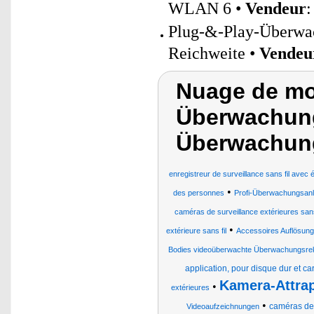
WLAN 6 •
Vendeur
Plug-&-Play-Überwa
Reichweite •
Vendeu
Nuage de mot
Überwachun
Überwachun
enregistreur de surveillance sans fil avec 
•
des personnes
Profi-Überwachungsan
caméras de surveillance extérieures sans
•
extérieure sans fil
Accessoires Auflösung 
Bodies videoüberwachte Überwachungsre
application, pour disque dur et c
Kamera-Attra
•
extérieures
•
caméras de 
Videoaufzeichnungen