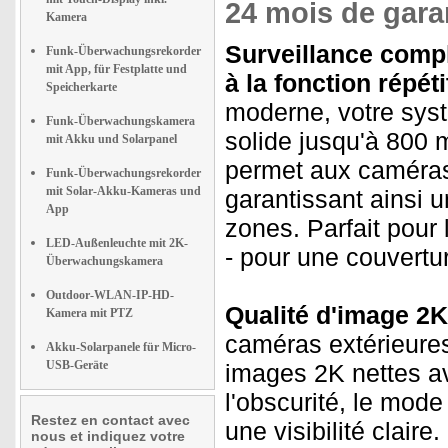
24 mois de garan
Kamera
Surveillance compl
Funk-Überwachungsrekorder
mit App, für Festplatte und
à la fonction répéti
Speicherkarte
moderne, votre syst
Funk-Überwachungskamera
solide jusqu'à 800 m
mit Akku und Solarpanel
permet aux caméras
Funk-Überwachungsrekorder
mit Solar-Akku-Kameras und
garantissant ainsi 
App
zones. Parfait pour
LED-Außenleuchte mit 2K-
- pour une couvertu
Überwachungskamera
Outdoor-WLAN-IP-HD-
Qualité d'image 2K 
Kamera mit PTZ
caméras extérieures
Akku-Solarpanele für Micro-
USB-Geräte
images 2K nettes a
l'obscurité, le mod
Restez en contact avec
une visibilité clair
nous et indiquez votre