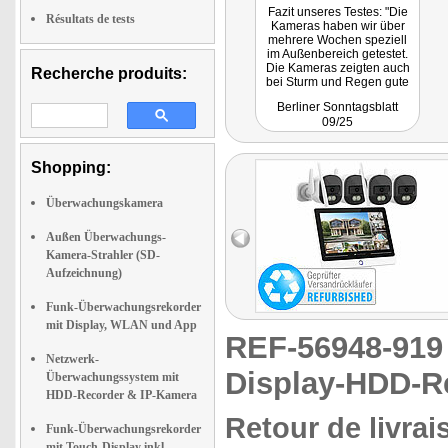
Fazit unseres Testes: "Die
Résultats de tests
Kameras haben wir über
mehrere Wochen speziell
im Außenbereich getestet.
Die Kameras zeigten auch
Recherche produits:
bei Sturm und Regen gute
Bilder und erkennen sogar
Berliner Sonntagsblatt
kleinste Gartentiere. Das
09/25
Ergebnis, kann mit sehr gut
bezeichnet werden, denn
hier stimmen die vom
Shopping:
Hersteller angegeben
Leistungen und auch den
Kaufpreis von 343,99 Euro
Überwachungskamera
kann man als günstig
bezeichnen."
Außen Überwachungs-
Kamera-Strahler (SD-
Aufzeichnung)
Funk-Überwachungsrekorder
mit Display, WLAN und App
REF-56948-91
Netzwerk-
Display-HDD-Re
Überwachungssystem mit
HDD-Recorder & IP-Kamera
Retour de livrai
Funk-Überwachungsrekorder
mit Touch-Display inkl.