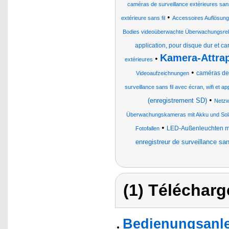
caméras de surveillance extérieures sans
•
extérieure sans fil
Accessoires Auflösung 
Bodies videoüberwachte Überwachungsre
application, pour disque dur et c
Kamera-Attra
•
extérieures
•
caméras de 
Videoaufzeichnungen
surveillance sans fil avec écran, wifi et app
•
(enregistrement SD)
Netzw
Überwachungskameras mit Akku und Sol
•
LED-Außenleuchten m
Fotofallen
enregistreur de surveillance san
(1) Télécharg
Bedienungsanle