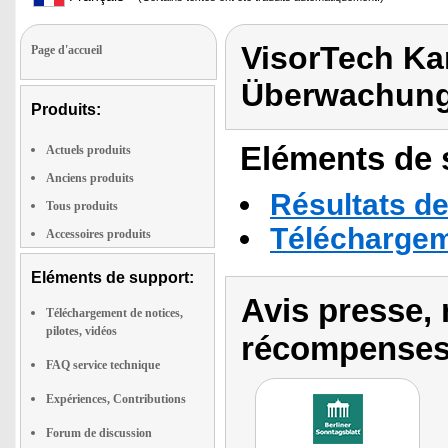
VisorTech Ka
Page d'accueil
Überwachung
Produits:
Eléments de s
Actuels produits
Anciens produits
Résultats de
Tous produits
Téléchargeme
Accessoires produits
Eléments de support:
Avis presse, 
Téléchargement de notices,
pilotes, vidéos
récompenses
FAQ service technique
Expériences, Contributions
Forum de discussion