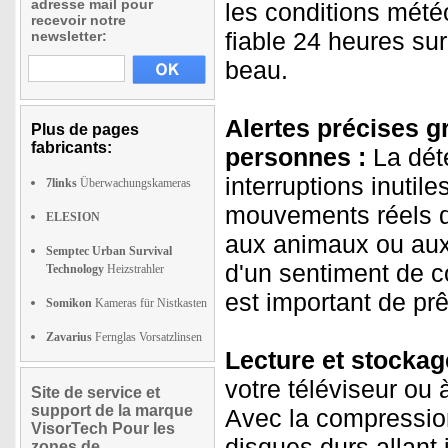
adresse mail pour
les conditions mété
recevoir notre
fiable 24 heures sur 
newsletter:
beau.
Alertes précises gr
Plus de pages
fabricants:
personnes :
La déte
interruptions inuti
7links
Überwachungskameras
mouvements réels d
ELESION
aux animaux ou aux f
Semptec Urban Survival
d'un sentiment de c
Technology
Heizstrahler
est important de prê
Somikon
Kameras für Nistkasten
Zavarius
Fernglas Vorsatzlinsen
Lecture et stockage
votre téléviseur ou
Site de service et
support de la marque
Avec la compression
VisorTech Pour les
disques durs allant
zones de