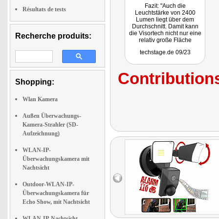
Fazit: "Auch die
Résultats de tests
Leuchtstärke von 2400
Lumen liegt über dem
Durchschnitt. Damit kann
die Visortech nicht nur eine
Recherche produits:
relativ große Fläche
beleuchten, sondern auch
techstage.de 09/23
nachts Videos in Farbe
aufzeichnen. Zudem ist sie
kompatibel zu Tuya-
Contributions
Plattform und kann so mit
Shopping:
anderen Smart-Home-
Komponenten als Basis für
eine leistungsfähige
Wlan Kamera
Alarmanlage dienen..."
Außen Überwachungs-
Kamera-Strahler (SD-
Aufzeichnung)
WLAN-IP-
Überwachungskamera mit
Nachtsicht
Outdoor-WLAN-IP-
Überwachungskamera für
Echo Show, mit Nachtsicht
WLAN-IP-Nachtsicht-