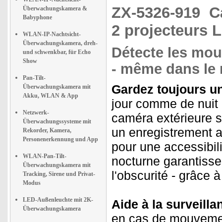
ZX-5326-919
C
Überwachungskamera &
Babyphone
2 projecteurs 
WLAN-IP-Nachtsicht-
Überwachungskamera, dreh-
Détecte les mo
und schwenkbar, für Echo
Show
- même dans le m
Pan-Tilt-
Gardez toujours un
Überwachungskamera mit
Akku, WLAN & App
jour comme de nuit 
Netzwerk-
caméra extérieure 
Überwachungssysteme mit
un enregistrement a
Rekorder, Kamera,
Personenerkennung und App
pour une accessibil
WLAN-Pan-Tilt-
nocturne garantiss
Überwachungskamera mit
l'obscurité - grâce
Tracking, Sirene und Privat-
Modus
LED-Außenleuchte mit 2K-
Aide à la surveillan
Überwachungskamera
en cas de mouvemen