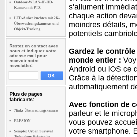
Outdoor-WLAN-IP-HD-
s'allument immédiat
Kamera mit PTZ
chaque action devan
LED-Außenleuchten mit 2K-
moindres détails, m
Überwachungskameras und
Objekt-Tracking
potentiels cambriol
Restez en contact avec
Gardez le contrôle 
nous et indiquez votre
adresse mail pour
monde entier :
Voye
recevoir notre
newsletter:
Android ou iOS ce q
Grâce à la détecti
automatiquement de 
Plus de pages
fabricants:
Avec fonction de c
7links
Überwachungskameras
parleur et le microp
vous pouvez accueill
ELESION
votre smartphone. E
Semptec Urban Survival
Technology
Heizstrahler