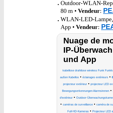
Outdoor-WLAN-Repeat
PE
80 m •
Vendeur
:
WLAN-LED-Lampe, E2
PEA
App •
Vendeur
:
Nuage de mo
IP-Überwach
und App
kabellose drahtlose wireless Funk Fu
•
•
außen Kabellos
éclairages extérieurs
•
projecteur extérieur
projecteur LED ext
•
Bewegungserkennungen Alarmsirenen
•
d'extérieur
Outdoor-Überwachungskame
•
•
caméras de surveillance
caméra de sur
•
Full-HD-Kameras
Projecteur LED 