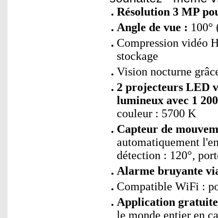
Résolution 3 MP pou
Angle de vue :
100° (
Compression vidéo H.
stockage
Vision nocturne grâc
2 projecteurs LED v
lumineux avec 1 200
couleur : 5700 K
Capteur de mouvemen
automatiquement l'enr
détection : 120°, por
Alarme bruyante via
Compatible WiFi : p
Application gratui
le monde entier en c