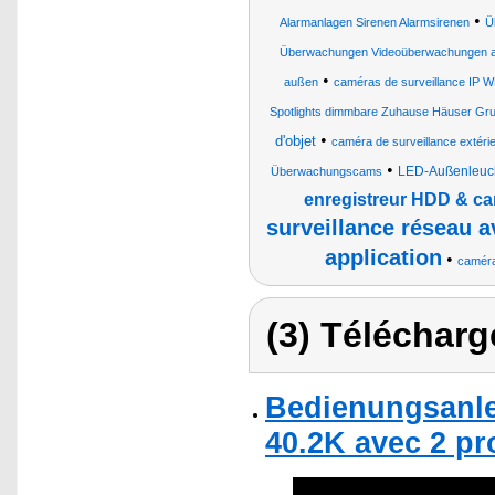
•
Alarmanlagen Sirenen Alarmsirenen
Ü
Überwachungen Videoüberwachungen a
•
außen
caméras de surveillance IP 
Spotlights dimmbare Zuhause Häuser G
•
d'objet
caméra de surveillance extérie
•
LED-Außenleuc
Überwachungscams
enregistreur HDD & ca
surveillance réseau a
application
•
caméra
(3) Télécharg
Bedienungsanle
40.2K avec 2 pr