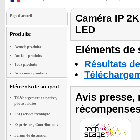
Caméra IP 2K
Page d'accueil
LED
Produits:
Eléments de s
Actuels produits
Anciens produits
Résultats de
Tous produits
Téléchargeme
Accessoires produits
Eléments de support:
Avis presse, 
Téléchargement de notices,
pilotes, vidéos
récompenses
FAQ service technique
Expériences, Contributions
Forum de discussion